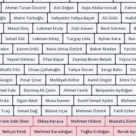
Ahmet Turan Özcerit
Aslı Doğan
Ayşe Abdurrezzak
Fahre
ğlu
Metin Türkoğlu
Vahyettin Yahya Bayat
Ali Ünlü
Habib
Mesut Dinç
Lokman Ersoy
Zeki Güven
Berk Görmez
B
İsmail Gül
Lokman Keleş
Turgay Uslu
Ayhan Kara
Dur
tekin
Kazım Ünlü
Rana (Vina) Öztürk
Bahar Maden
Ferid
Veysel Dalmaz
İrfan Bayar
Zeynep Binen Bebek
Feyza S
hafiz Filiz
Ülvan Çullukoğlu
Yahya Özcan
Sevgi Balcı
Ze
 Sevgin
Pınar Çınar
Melikşah Kültür
Kamil Üngüt
Emre Te
et Fakı
Durmuş Ali Çetin
Ahmet Cenik
Bünyamin Aydoğan
Arda
Ogün İkbal
Musa Esener
Kamil İsmail Aydın
Muham
 Traş
İsmail Dağ
Bülent Uçar
Mehmet Öztürk
Fatih Ezber
rem Zeki Öner
Ökkeş Karaca
Mehmet Oldum
Mustafa Züm
Behçet Emdi
Mehmet Karadoğan
Tuğba Erdoğan
Burak Açı