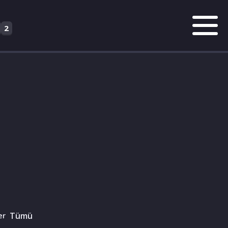
2
er
Tümü