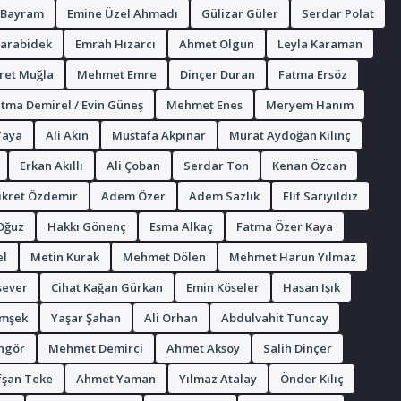
 Bayram
Emine Üzel Ahmadı
Gülizar Güler
Serdar Polat
Karabidek
Emrah Hızarcı
Ahmet Olgun
Leyla Karaman
ret Muğla
Mehmet Emre
Dinçer Duran
Fatma Ersöz
tma Demirel / Evin Güneş
Mehmet Enes
Meryem Hanım
Yaya
Ali Akın
Mustafa Akpınar
Murat Aydoğan Kılınç
Erkan Akıllı
Ali Çoban
Serdar Ton
Kenan Özcan
ikret Özdemir
Adem Özer
Adem Sazlık
Elif Sarıyıldız
Oğuz
Hakkı Gönenç
Esma Alkaç
Fatma Özer Kaya
el
Metin Kurak
Mehmet Dölen
Mehmet Harun Yılmaz
sever
Cihat Kağan Gürkan
Emin Köseler
Hasan Işık
imşek
Yaşar Şahan
Ali Orhan
Abdulvahit Tuncay
ngör
Mehmet Demirci
Ahmet Aksoy
Salih Dinçer
fşan Teke
Ahmet Yaman
Yılmaz Atalay
Önder Kılıç