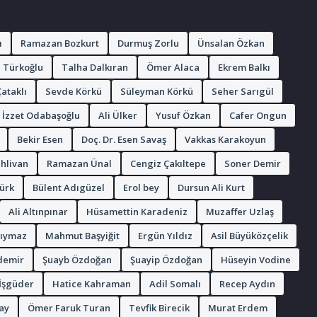
ı
Ramazan Bozkurt
Durmuş Zorlu
Ünsalan Özkan
 Türkoğlu
Talha Dalkıran
Ömer Alaca
Ekrem Balkı
ataklı
Sevde Körkü
Süleyman Körkü
Seher Sarıgül
İzzet Odabaşoğlu
Ali Ülker
Yusuf Özkan
Cafer Ongun
Bekir Esen
Doç. Dr. Esen Savaş
Vakkas Karakoyun
hlivan
Ramazan Ünal
Cengiz Çakıltepe
Soner Demir
ürk
Bülent Adıgüzel
Erol bey
Dursun Ali Kurt
Ali Altınpınar
Hüsamettin Karadeniz
Muzaffer Uzlaş
Kıymaz
Mahmut Başyiğit
Ergün Yıldız
Asil Büyüközçelik
demir
Şuayb Özdoğan
Şuayip Özdoğan
Hüseyin Vodine
 İşgüder
Hatice Kahraman
Adil Somalı
Recep Aydın
ay
Ömer Faruk Turan
Tevfik Birecik
Murat Erdem