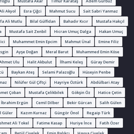
foğlu
Mustafa Akar
Timur Karataş
Adem Gürbüz
li Akyol
Esra Çiğci
Mahmut Sucu
Sait Sabri Yanmaz
fa Ali Mutlu
Bilal Gülfidan
Bahadır Kıcır
Mustafa Hakçıl
a
Mustafa Sait Zenbil
Hicran Umuç Dalga
Hakan Umuç
ici
Muhammet Emin Epcim
Mahmut Ünal
Emine Filiz
esgin
Ayşe Doğan
Meral Barut
Muhammed Emin Köse
Ahmet Ulu
Halit Akbulut
İlhami Keleş
Güray Demir
cü
Baykan Ateş
Selami Palazoğlu
Hüseyin Penbe
maz
Nilüfer Gül Çiftçi
Hayriye Öztürk
Abdülbari Atay
met Çoban
Mustafa Çelikbilek
Gökşin Öz
Hatice Çetin
İbrahim Ergün
Cemil Dilber
Bekir Gürcan
Salih Gülen
l Güler
Kazım Kurnaz
Güngör Önol
Regaip Türk
hmet Ali Tokel
Fatime Kasap
Huriye İnce
Fatih Özer
yram
Betül Civelek
Emin Balıkçı
Havva Civelek