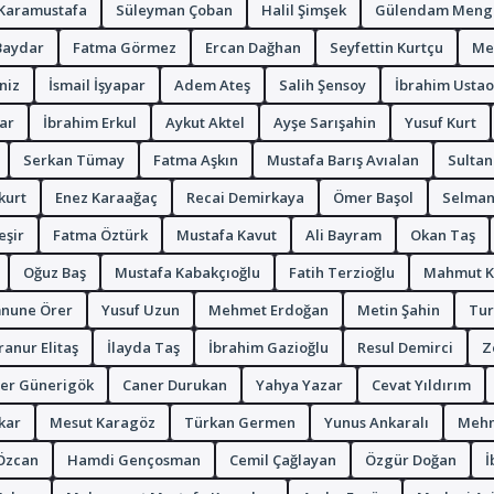
 Karamustafa
Süleyman Çoban
Halil Şimşek
Gülendam Mengi
Baydar
Fatma Görmez
Ercan Dağhan
Seyfettin Kurtçu
Me
niz
İsmail İşyapar
Adem Ateş
Salih Şensoy
İbrahim Ustao
ar
İbrahim Erkul
Aykut Aktel
Ayşe Sarışahin
Yusuf Kurt
Serkan Tümay
Fatma Aşkın
Mustafa Barış Avıalan
Sultan
kurt
Enez Karaağaç
Recai Demirkaya
Ömer Başol
Selman
eşir
Fatma Öztürk
Mustafa Kavut
Ali Bayram
Okan Taş
Oğuz Baş
Mustafa Kabakçıoğlu
Fatih Terzioğlu
Mahmut K
nune Örer
Yusuf Uzun
Mehmet Erdoğan
Metin Şahin
Tur
anur Elitaş
İlayda Taş
İbrahim Gazioğlu
Resul Demirci
Z
er Günerigök
Caner Durukan
Yahya Yazar
Cevat Yıldırım
kar
Mesut Karagöz
Türkan Germen
Yunus Ankaralı
Mehm
Özcan
Hamdi Gençosman
Cemil Çağlayan
Özgür Doğan
İ