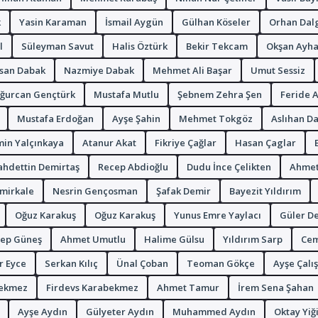
k
Yasin Karaman
İsmail Aygün
Gülhan Köseler
Orhan Dal
l
Süleyman Savut
Halis Öztürk
Bekir Tekcam
Okşan Ayh
san Dabak
Nazmiye Dabak
Mehmet Ali Başar
Umut Sessiz
ğurcan Gençtürk
Mustafa Mutlu
Şebnem Zehra Şen
Feride A
Mustafa Erdoğan
Ayşe Şahin
Mehmet Tokgöz
Aslıhan D
min Yalçınkaya
Atanur Akat
Fikriye Çağlar
Hasan Çaglar
ahdettin Demirtaş
Recep Abdioğlu
Dudu İnce Çelikten
Ahmet
mirkale
Nesrin Gençosman
Şafak Demir
Bayezit Yıldırım
Oğuz Karakuş
Oğuz Karakuş
Yunus Emre Yaylacı
Güler D
ep Güneş
Ahmet Umutlu
Halime Gülsu
Yıldırım Sarp
Cem
r Eyce
Serkan Kılıç
Ünal Çoban
Teoman Gökçe
Ayşe Çalı
bekmez
Firdevs Karabekmez
Ahmet Tamur
İrem Sena Şahan
Ayşe Aydın
Gülyeter Aydın
Muhammed Aydın
Oktay Yiği