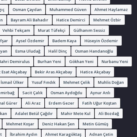
gıç
Osman Çaydan
Muhammed Güven
Ahmet Haylamaz
an
Bayram Ali Bahadır
Hatice Demirci
Mehmet Özbir
Vehbi Tekçam
Murat Tüfekçi
Gülhanım Sessiz
fşar
Aysel Özdemir
Badem Kaya
Hüseyin Özdemir
ayan
Esma Uludağ
Halil Dinç
Osman Handanoğlu
Bahri Demirulus
Burhan Yeni
Gökhan Yeni
Nurbanu Yeni
 Esat Akçabay
Bekir Aras Akçabay
Hatice Akçabay
İsmail Ülker
Yusuf Fındık
Mehmet Çelik
Muhlis Doğan
emirbağ
Sacit Çalık
Osman Aydoğdu
Aynur Anlı
al Gürer
Ali Araz
Erdem Gezer
Fatih Uğur Koştan
şkan
Adalet Betül Çağdır
Mahir Mete Kul
Ali Bozdağ
Mehmet Koşar
Deniz Hakan Şen
Metin Gümüş
t
İbrahim Aydın
Ahmet Karagöktaş
Adnan Çetin