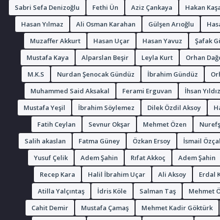
Sabri Sefa Denizoğlu
Fethi Ün
Aziz Çankaya
Hakan Kaşa
Hasan Yılmaz
Ali Osman Karahan
Gülşen Arıoğlu
Hasa
Muzaffer Akkurt
Hasan Uçar
Hasan Yavuz
Şafak G
Mustafa Kaya
Alparslan Beşir
Leyla Kurt
Orhan Dağ
M.K.S
Nurdan Şenocak Gündüz
İbrahim Gündüz
Or
Muhammed Said Aksakal
Ferami Erguvan
İhsan Yıldı
Mustafa Yeşil
İbrahim Söylemez
Dilek Özdil Aksoy
H
Fatih Ceylan
Sevnur Okşar
Mehmet Özen
Nurefş
Salih akaslan
Fatma Güney
Özkan Ersoy
İsmail Özça
Yusuf Çelik
Adem Şahin
Rıfat Akkoç
Adem Şahin
Recep Kara
Halil İbrahim Uçar
Ali Aksoy
Erdal K
Atilla Yalçıntaş
İdris Köle
Salman Taş
Mehmet Ö
Cahit Demir
Mustafa Çamaş
Mehmet Kadir Göktürk