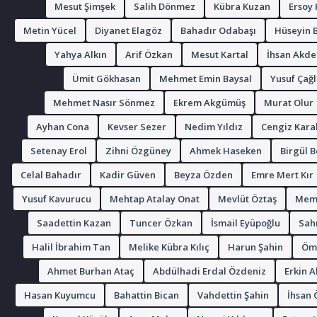
Mesut Şimşek
Salih Dönmez
Kübra Kuzan
Ersoy
Metin Yücel
Diyanet Elagöz
Bahadır Odabaşı
Hüseyin 
Yahya Alkın
Arif Özkan
Mesut Kartal
İhsan Akde
Ümit Gökhasan
Mehmet Emin Baysal
Yusuf Çağl
Mehmet Nasır Sönmez
Ekrem Akgümüş
Murat Olur
Ayhan Cona
Kevser Sezer
Nedim Yıldız
Cengiz Kara
Setenay Erol
Zihni Özgüney
Ahmek Haseken
Birgül B
Celal Bahadır
Kadir Güven
Beyza Özden
Emre Mert Kır
Yusuf Kavurucu
Mehtap Atalay Onat
Mevlüt Öztaş
Mem
Saadettin Kazan
Tuncer Özkan
İsmail Eyüpoğlu
Sahr
Halil İbrahim Tan
Melike Kübra Kılıç
Harun Şahin
Öm
Ahmet Burhan Ataç
Abdülhadi Erdal Özdeniz
Erkin A
Hasan Kuyumcu
Bahattin Bican
Vahdettin Şahin
İhsan 