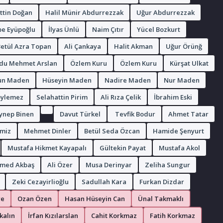
ttin Doğan
Halil Münir Abdurrezzak
Uğur Abdurrezzak
e Eyüpoğlu
İlyas Ünlü
Naim Çıtır
Yücel Bozkurt
etül Azra Topan
Ali Çankaya
Halit Akman
Uğur Örünğ
du Mehmet Arslan
Özlem Kuru
Özlem Kuru
Kürşat Ulkat
un Maden
Hüseyin Maden
Nadire Maden
Nur Maden
öylemez
Selahattin Pirim
Ali Rıza Çelik
İbrahim Eski
ynep Binen
Davut Türkel
Tevfik Bodur
Ahmet Tatar
miz
Mehmet Dinler
Betül Seda Özcan
Hamide Şenyurt
Mustafa Hikmet Kayapalı
Gültekin Payat
Mustafa Akol
med Akbaş
Ali Özer
Musa Derinyar
Zeliha Sungur
Zeki Cezayirlioğlu
Sadullah Kara
Furkan Dizdar
re
Ozan Özen
Hasan Hüseyin Can
Ünal Takmaklı
kalın
İrfan Kızılarslan
Cahit Korkmaz
Fatih Korkmaz