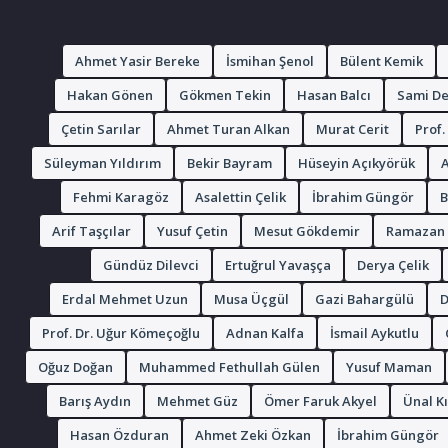
Ölüm
Ahmet Yasir Bereke
İsmihan Şenol
Bülent Kemik
yılı
Hakan Gönen
Gökmen Tekin
Hasan Balcı
Sami D
2016
olan
Çetin Sarılar
Ahmet Turan Alkan
Murat Cerit
Prof.
kayıtlar
Süleyman Yıldırım
Bekir Bayram
Hüseyin Açıkyörük
A
vurgulanmıştır.
Fehmi Karagöz
Asalettin Çelik
İbrahim Güngör
B
Arif Taşçılar
Yusuf Çetin
Mesut Gökdemir
Ramazan 
Gündüz Dilevci
Ertuğrul Yavaşça
Derya Çelik
Erdal Mehmet Uzun
Musa Üçgül
Gazi Bahargülü
D
Prof. Dr. Uğur Kömeçoğlu
Adnan Kalfa
İsmail Aykutlu
Oğuz Doğan
Muhammed Fethullah Gülen
Yusuf Maman
Barış Aydın
Mehmet Güz
Ömer Faruk Akyel
Ünal K
Hasan Özduran
Ahmet Zeki Özkan
İbrahim Güngör