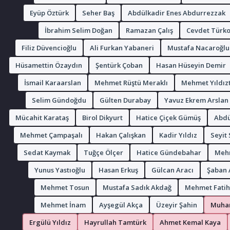
Eyüp Öztürk
Seher Baş
Abdülkadir Enes Abdurrezzak
İbrahim Selim Doğan
Ramazan Çalış
Cevdet Türko
Filiz Düvencioğlu
Ali Furkan Yabaneri
Mustafa Nacaroğlu
Hüsamettin Özaydın
Şentürk Çoban
Hasan Hüseyin Demir
İsmail Karaarslan
Mehmet Rüştü Meraklı
Mehmet Yıldız
Selim Gündoğdu
Gülten Durabay
Yavuz Ekrem Arslan
Mücahit Karataş
Birol Dikyurt
Hatice Çiçek Gümüş
Abdül
Mehmet Çampaşalı
Hakan Çalışkan
Kadir Yıldız
Seyit
Sedat Kaymak
Tuğçe Ölçer
Hatice Gündebahar
Mehm
Yunus Yastıoğlu
Hasan Erkuş
Gülcan Aracı
Şaban 
Mehmet Tosun
Mustafa Sadık Akdağ
Mehmet Fatih
Mehmet İnam
Ayşegül Akça
Üzeyir Şahin
Muhar
Ergülü Yıldız
Hayrullah Tamtürk
Ahmet Kemal Kaya