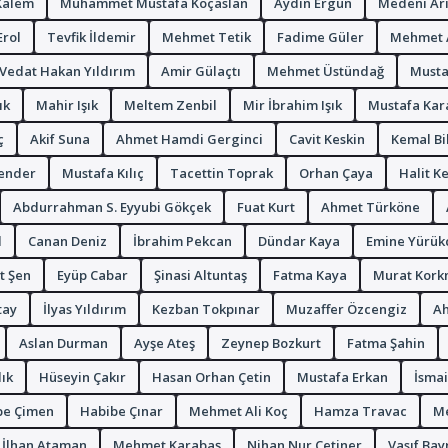
Kalem
Muhammet Mustafa Koçaslan
Aydın Ergün
Medeni Ari
Erol
Tevfik İldemir
Mehmet Tetik
Fadime Güler
Mehmet A
Vedat Hakan Yıldırım
Amir Gülaçtı
Mehmet Üstündağ
Musta
ık
Mahir Işık
Meltem Zenbil
Mir İbrahim Işık
Mustafa Kar
ç
Akif Suna
Ahmet Hamdi Gerginci
Cavit Keskin
Kemal Bil
ender
Mustafa Kılıç
Tacettin Toprak
Orhan Çaya
Halit K
Abdurrahman S. Eyyubi Gökçek
Fuat Kurt
Ahmet Türköne
l
Canan Deniz
İbrahim Pekcan
Dündar Kaya
Emine Yürük
t Şen
Eyüp Cabar
Şinasi Altuntaş
Fatma Kaya
Murat Kork
tay
İlyas Yıldırım
Kezban Tokpınar
Muzaffer Özcengiz
Ah
Aslan Durman
Ayşe Ateş
Zeynep Bozkurt
Fatma Şahin
lık
Hüseyin Çakır
Hasan Orhan Çetin
Mustafa Erkan
İsmai
be Çimen
Habibe Çınar
Mehmet Ali Koç
Hamza Travac
Me
İlhan Ataman
Mehmet Karabaş
Nihan Nur Çetiner
Vasıf Ba