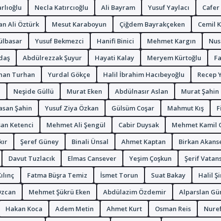
rlıoğlu
Necla Katırcıoğlu
Ali Bayram
Yusuf Yaylacı
Cafer
n Ali Öztürk
Mesut Karaboyun
Çiğdem Bayrakçeken
Cemil 
ülbasar
Yusuf Bekmezci
Hanifi Binici
Mehmet Kargın
Nus
daş
Abdülrezzak Şuyur
Hayati Kalay
Meryem Kürtoğlu
Fa
han Turhan
Yurdal Gökçe
Halil İbrahim Hacıbeyoğlu
Recep 
z
Neşide Güllü
Murat Eken
Abdülnasır Aslan
Murat Şahin
asan Şahin
Yusuf Ziya Özkan
Gülsüm Coşar
Mahmut Kış
F
an Ketenci
Mehmet Ali Şengül
Cabir Duysak
Mehmet Kamil 
kır
Şeref Güney
Binali Ünsal
Ahmet Kaptan
Birkan Akans
Davut Tuzlacık
Elmas Cansever
Yeşim Çoşkun
Şerif Vatan
ılınç
Fatma Büşra Temiz
İsmet Torun
Suat Bakay
Halil Ş
zcan
Mehmet Şükrü Eken
Abdülazim Özdemir
Alparslan Gü
Hakan Koca
Adem Metin
Ahmet Kurt
Osman Reis
Nure