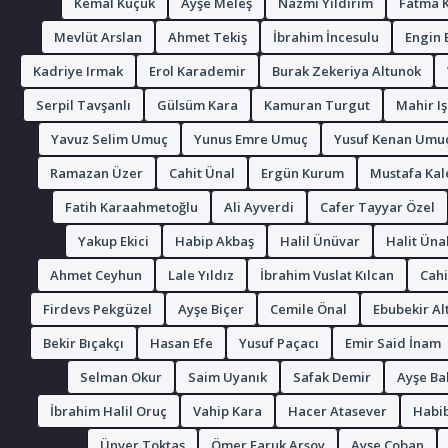
Kemal Küçük
Ayşe Meleş
Nazmi Yıldırım
Fatma 
Mevlüt Arslan
Ahmet Tekiş
İbrahim İncesulu
Engin 
Kadriye Irmak
Erol Karademir
Burak Zekeriya Altunok
Serpil Tavşanlı
Gülsüm Kara
Kamuran Turgut
Mahir Iş
Yavuz Selim Umuç
Yunus Emre Umuç
Yusuf Kenan Umu
Ramazan Üzer
Cahit Ünal
Ergün Kurum
Mustafa Kal
Fatih Karaahmetoğlu
Ali Ayverdi
Cafer Tayyar Özel
Yakup Ekici
Habip Akbaş
Halil Ünüvar
Halit Üna
Ahmet Ceyhun
Lale Yıldız
İbrahim Vuslat Kılcan
Cahi
Firdevs Pekgüzel
Ayşe Biçer
Cemile Önal
Ebubekir Al
Bekir Bıçakçı
Hasan Efe
Yusuf Paçacı
Emir Said İnam
Selman Okur
Saim Uyanık
Safak Demir
Ayşe Ba
İbrahim Halil Oruç
Vahip Kara
Hacer Atasever
Habi
Ünver Toktaş
Ömer Faruk Arsoy
Ayşe Çoban