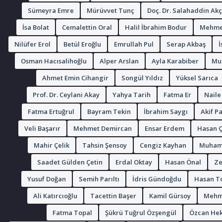
Sümeyra Emre
Mürüvvet Tunç
Doç. Dr. Salahaddin Ak
İsa Bolat
Cemalettin Oral
Halil İbrahim Bodur
Mehmet
Nilüfer Erol
Betül Eroğlu
Emrullah Pul
Serap Akbaş
İ
Osman Hacısalihoğlu
Alper Arslan
Ayla Karabiber
Mur
Ahmet Emin Cihangir
Songül Yıldız
Yüksel Sarıca
Prof. Dr. Ceylani Akay
Yahya Tarih
Fatma Er
Naile
Fatma Ertuğrul
Bayram Tekin
İbrahim Saygı
Akif Pa
Veli Başarır
Mehmet Demircan
Ensar Erdem
Hasan 
Mahir Çelik
Tahsin Şensoy
Cengiz Kayhan
Muham
Saadet Gülden Çetin
Erdal Oktay
Hasan Önal
Ze
Yusuf Doğan
Semih Parıltı
İdris Gündoğdu
Hasan T
Ali Katırcıoğlu
Tacettin Başer
Kamil Gürsoy
Mehme
Fatma Topal
Şükrü Tuğrul Özşengül
Özcan He