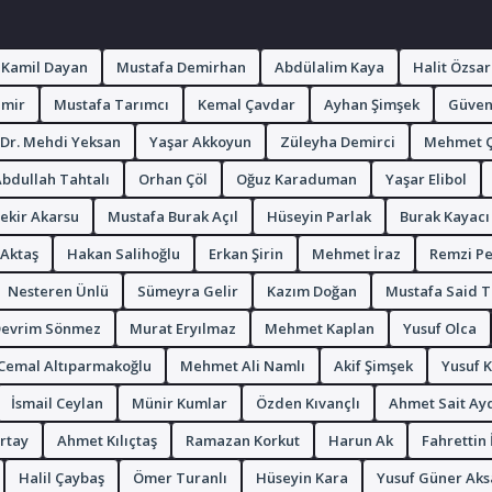
Kamil Dayan
Mustafa Demirhan
Abdülalim Kaya
Halit Özsar
emir
Mustafa Tarımcı
Kemal Çavdar
Ayhan Şimşek
Güven
 Dr. Mehdi Yeksan
Yaşar Akkoyun
Züleyha Demirci
Mehmet Ç
bdullah Tahtalı
Orhan Çöl
Oğuz Karaduman
Yaşar Elibol
ekir Akarsu
Mustafa Burak Açıl
Hüseyin Parlak
Burak Kayacı
Aktaş
Hakan Salihoğlu
Erkan Şirin
Mehmet İraz
Remzi Pe
Nesteren Ünlü
Sümeyra Gelir
Kazım Doğan
Mustafa Said T
evrim Sönmez
Murat Eryılmaz
Mehmet Kaplan
Yusuf Olca
Cemal Altıparmakoğlu
Mehmet Ali Namlı
Akif Şimşek
Yusuf 
İsmail Ceylan
Münir Kumlar
Özden Kıvançlı
Ahmet Sait Ay
ırtay
Ahmet Kılıçtaş
Ramazan Korkut
Harun Ak
Fahrettin
Halil Çaybaş
Ömer Turanlı
Hüseyin Kara
Yusuf Güner Aks