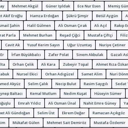
çay
Mehmet Akgül
Güner Işıldak
Ece Nur Esen
Memiş Gü
 Akif Eroğlu
Hamza Erdoğan
Şükrü Şimşir
Betül Aygün
A
smail Şahin
Halil Gülmen
Ali Osman Çırak
Ali Açıl
Rakıp E
at Parla
Mehmet Burhan
Reşad Çiğci
Mustafa Çiftçi
Fili
Cavit Ak
Yusuf Kerim Sayın
Uğur Uzuntaş
Nuriye Çetiner
 Er
İrfan Büyükbalcı
Zafer Polat
Sinem Akbulak
Gazali As
lta
Orhan Çelik
Ali Kara
Zubeyir Topal
Ahmet Rıza Özka
Çabuk
Nursel Ekici
Orhan Adıgüzel
Samet Alim
Nuri Dön
med Akyüz
Selim Çalık
Necip Bulut
Rasim Saygılı
Sedat
ynep Baltacı
Kemal Mutlum
Nedim Kuşat
Hüseyin Sümer
oğuşlu
Emrah Yıldız
Ali Osman Ünal
Nahit Emre Güney
Ya
t Ali Gündoğan
Selim Üst
Ekrem Değer
Ramazan Açıkgöz
kim
Mükafat Gülen
Mehmet Sait Demiröz
Mustafa Özdemir