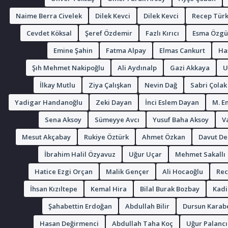
Naime Berra Civelek
Dilek Kevci
Dilek Kevci
Recep Tür
Cevdet Köksal
Şeref Özdemir
Fazlı Kırıcı
Esma Özgü
Emine Şahin
Fatma Alpay
Elmas Cankurt
Ha
Şıh Mehmet Nakipoğlu
Ali Aydınalp
Gazi Akkaya
U
İlkay Mutlu
Ziya Çalışkan
Nevin Dağ
Sabri Çolak
Yadigar Handanoğlu
Zeki Dayan
İnci Eslem Dayan
M. E
Sena Aksoy
Sümeyye Avcı
Yusuf Baha Aksoy
V
Mesut Akçabay
Rukiye Öztürk
Ahmet Özkan
Davut De
İbrahim Halil Özyavuz
Uğur Uçar
Mehmet Sakallı
Hatice Ezgi Orçan
Malik Gençer
Ali Hocaoğlu
Rec
İhsan Kızıltepe
Kemal Hira
Bilal Burak Bozbay
Kadi
Şahabettin Erdoğan
Abdullah Bilir
Dursun Kara
Hasan Değirmenci
Abdullah Taha Koç
Uğur Palancı