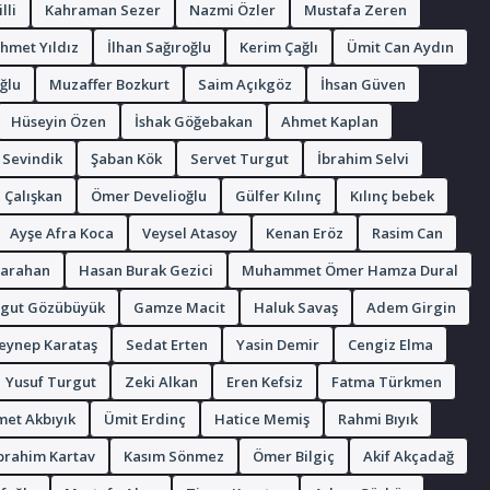
lli
Kahraman Sezer
Nazmi Özler
Mustafa Zeren
hmet Yıldız
İlhan Sağıroğlu
Kerim Çağlı
Ümit Can Aydın
ğlu
Muzaffer Bozkurt
Saim Açıkgöz
İhsan Güven
Hüseyin Özen
İshak Göğebakan
Ahmet Kaplan
 Sevindik
Şaban Kök
Servet Turgut
İbrahim Selvi
 Çalışkan
Ömer Develioğlu
Gülfer Kılınç
Kılınç bebek
Ayşe Afra Koca
Veysel Atasoy
Kenan Eröz
Rasim Can
arahan
Hasan Burak Gezici
Muhammet Ömer Hamza Dural
gut Gözübüyük
Gamze Macit
Haluk Savaş
Adem Girgin
eynep Karataş
Sedat Erten
Yasin Demir
Cengiz Elma
Yusuf Turgut
Zeki Alkan
Eren Kefsiz
Fatma Türkmen
et Akbıyık
Ümit Erdinç
Hatice Memiş
Rahmi Bıyık
brahim Kartav
Kasım Sönmez
Ömer Bilgiç
Akif Akçadağ