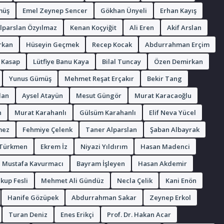
müş
Emel Zeynep Sencer
Gökhan Ünyeli
Erhan Kayış
lparslan Özyılmaz
Kenan Koçyiğit
Ali Eren
Akif Arslan
rkan
Hüseyin Geçmek
Recep Kocak
Abdurrahman Erçim
z Kasap
Lütfiye Banu Kaya
Bilal Tuncay
Özen Demirkan
Yunus Gümüş
Mehmet Reşat Erçakır
Bekir Tang
lan
Aysel Atayün
Mesut Güngör
Murat Karacaoğlu
n
Murat Karahanlı
Gülsüm Karahanlı
Elif Neva Yücel
mez
Fehmiye Çelenk
Taner Alparslan
Şaban Albayrak
 Türkmen
Ekrem İz
Niyazi Yıldırım
Hasan Madenci
Mustafa Kavurmacı
Bayram İşleyen
Hasan Akdemir
kup Fesli
Mehmet Ali Gündüz
Necla Çelik
Kani Enön
Hanife Gözüpek
Abdurrahman Sakar
Zeynep Erkol
Turan Deniz
Enes Erikçi
Prof. Dr. Hakan Acar