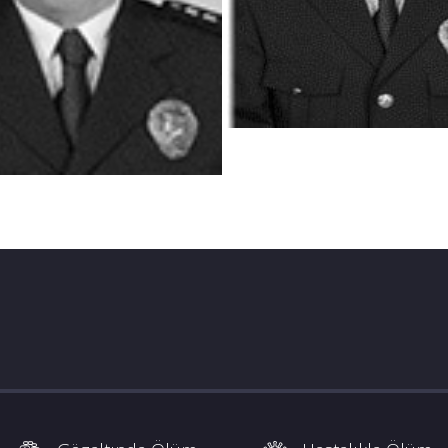
kım Daire Başkanlığı, Genel Müdür Yardımcısı Özel Kalemi, 
ademisi Başkanlığı Kriminal Araştırma Merkezi Müdürlüğü 
ü Fizik İncelemeler ve Kriminalistik Yüksek Lisans Programını
nını aldı.
n Karakuş, lisans seviyesinde olay yeri inceleme ve adli bilim
 izi derslerini verdi.
i palinoloji, adli tekstil ve çapraz sorgu konularında yayınla
 Maddeler, Kriminalistik ve Özel Güvenlik Temel Eğitimi Ders 
rma Eğitim Merkezi’nin (SASEM) uzun süre müdürlüğünü yapt
Ç suyunun sandığa kazandırılması başta olmak üzere birçok 
) Dairesi Başkanlığı yaptı. Bu zaman zarfında laboratuvarları
antıda oy birliği ile başkan seçildi. Ama ne yazık ki arkadan g