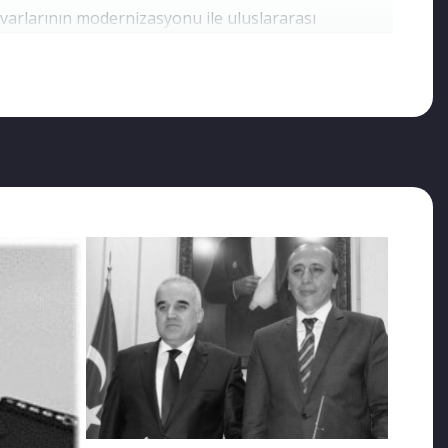
varlarının modernizasyonu ile uluslararası
kli edildi. Emeklilik sonrası, 31 Mart 2016’da
u.
en yakalama emri çıktı. Rejim görevlilerine teslim
gidemedi, tedavisini ev şartlarında sürdürmeye
r haliyle kendisini de tutuklayacak ve tedavi
yaşında, evli ve çocukları olan Emniyet Müdürü
si Mühendislik Fakültesi Kimya Mühendisliği Bölümü’ne
ten sonra Komiser Yardımcısı olarak Emniyet Genel