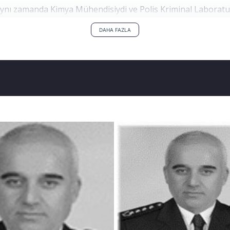
, aynı zamanda Kimya Mühendisiydi ve Polis Kriminal Laboratu
ıştı.
DAHA FAZLA
ttiş olarak çalışırken Nisan 2015’te hukuksuz bir KHK ile eme
 yıl kadar İzmir’de cezaevinde tutuldu ve ardından tahliye old
 kazanımları da elinden alındı. Bir süre sonra hakkında yenid
ğına yakalandı. Zalimlere yakalanmamak için hastaneye bile 
demeden önüne gelen masumu tutuklayan rejim hakimleri, kanse
kuş’un durumu ağırlaştı ve 17 Mayıs 2018’de vefat etti. 55 
efnedildi.
itimini İstanbul’da tamamladı, 1981 yılında Yıldız Üniversite
tim-Öğretim döneminde Polis Akademisi özel sınıfını bitirdik
lik mesleğine başladı.