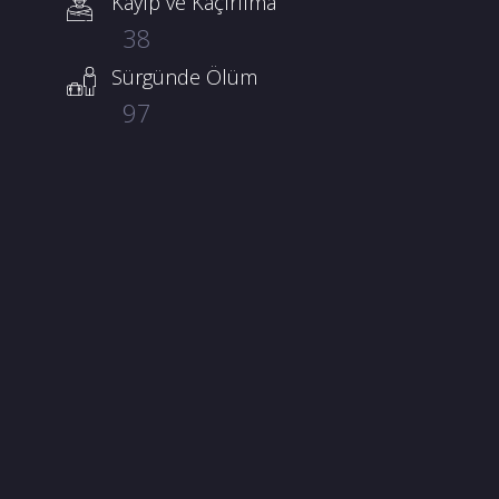
Kayıp ve Kaçırılma
38
Sürgünde Ölüm
97