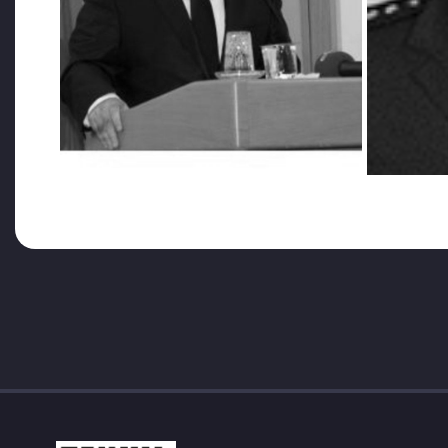
Sırasıyla Elazığ Polis Okulu Müdürlüğü, İkmal ve Ba
Daire Başkanlığı KATEM Şube Müdürlüğü ve Polis Ak
süre içerisinde Ankara Üniversitesi Adli Tıp Enstitüs
programını da 2010 yılında tamamlayarak Doktor unva
Polis Akademisi’nde Öğretim Görevlisi olarak da çalışa
Bilimlere Giriş ile Kimliklendirme Yöntemleri ve Parmak
ADI BİLİMLERİN GELİŞMESİNE KATKI SAĞLADI
Dr. Oğuz Karakuş, poroskopi, ikizlerde parmak izi, adl
Olay Yerinin Korunması, Uyuşturucu (suistimal edilen)
büyük katkılarda bulundu. Suç Araştırma ve Soruştu
(POLSAN) başkan vekilliğini yaptı ve bu dönemde AO
Yaklaşık, iki yıl Kriminal Polis Laboratuvarları (KPL
çok değerli hizmetleri oldu.
Dünya Polis Laboratuvarları Birliği’ni kurdu. İlk topl