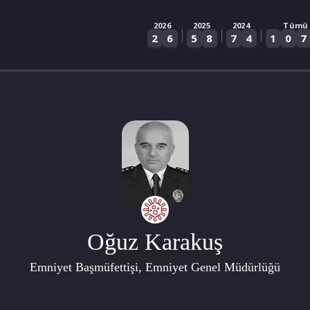
2026
2025
2024
Tümü
|
|
|
2
6
5
8
7
4
1
0
7
Oğuz Karakuş
Emniyet Başmüfettişi, Emniyet Genel Müdürlüğü