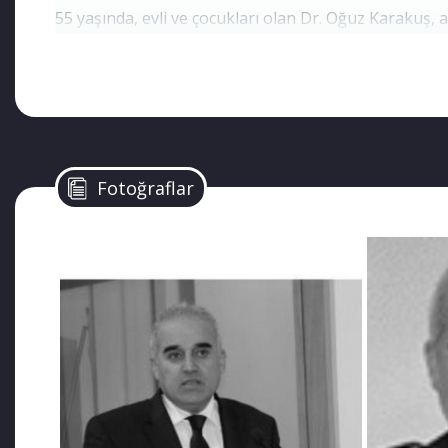
55 yaşında, evli ve çocukları olan Dr. Oğuz Karakuş
akreditasyonu konusunda çok önemli çalışmalar yapm
MÜFETTİŞTİ KHK İLE EMEKLİ EDİLİP TUTUKLANDI
Dr. Oğuz Karakuş, ilk önce, Teftiş Kurulu’nda Başmüfe
Ankara’da gözaltına alındı, iftira ve karalamalarla bir
Fotoğraflar
Bu süreçte başka bir KHK ile tüm emeklilik hakları ve
olmadı ama yaşadığı üzüntü nedeniyle kanser hastalı
çalıştı. Zira hastanede tedavi olsaydı, hasta yaşlı 
olamayacaktı. Doğru düzgün bir tedavi alamayan Kara
Karakuş’un cenazesi Ankara Karşıyaka Mezarlığı’na d
POLİS AKADEMESİ ÖZEL SINIFINI BİTİRDİ
Karakuş, 1963’te Malatya’da doğdu. İlk, orta, lise eğ
girdi. 1986 yılı Mart’ında mezun oldu. 1988-1989 Eği
Müdürlüğü, İkmal ve Bakım Daire Başkanlığı’nda polis