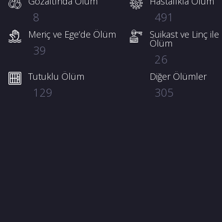
Gözaltında Ölüm
Hastalıkla Ölüm
8
491
Meriç ve Ege’de Ölüm
Suikast ve Linç ile
Ölüm
39
26
ilgisayarini-camdan-atti-2443024
Tutuklu Ölüm
Diğer Ölümler
129
305