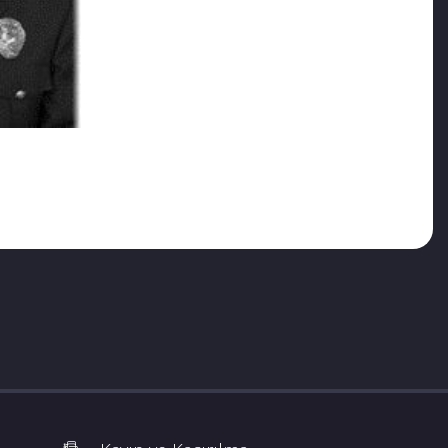
Asayiş Daire Başkanlığı SASEM Şube Müdürlüğü, KPL
ve Bölüm Başkanlığı’nda görev yapan Karakuş, bu
 2006’da, yine aynı enstitünün Kriminalistik doktora
ler derslerini, yüksek lisans seviyesinde de Adli
nan makaleleriyle ve ayrıca Olay Yeri Güvenliği ve
kitapları ile Türkiye’de adli bilimlerin gelişmesine
ı. Bir dönem Polis Bakım ve Yardım Sandığı’nın
hizmete imza attı.
n modernizasyonu ve uluslararası akreditasyon gibi
elenler, bu kazanımın değerini bilemediler ve çalışmayı