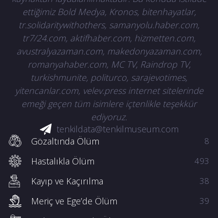
ettiğimiz Bold Medya, Kronos, bitenhayatlar,
tr.solidaritywithothers, samanyolu.haber.com,
tr7/24.com, aktifhaber.com, hizmetten.com,
avustralyazaman.com, makedonyazaman.com,
romanyahaber.com, MC TV, Raindrop TV,
turkishmunite, politurco, sarajevotimes,
yitencanlar.com, velev.press internet sitelerinde
emeği geçen tüm isimlere içtenlikle teşekkür
ediyoruz.
tenkildata@tenkilmuseum.com
Gözaltında Ölüm
8
Hastalıkla Ölüm
493
Kayıp ve Kaçırılma
38
Meriç ve Ege’de Ölüm
39