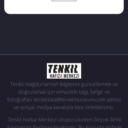
bırakarak vefat etti.
Tutuklu eşinin, onun cenaze törenine bile
katılmasına izin verilmedi.
Tenkil mağdurlarının bilgilerini güncellemek ve
doğrulamak için elinizdeki bilgi, belge ve
fotoğrafları
tenkildata@tenkilmuseum.com
adresi
ve sosyal medya kanalıyla bize iletebilirsiniz.
Tenkil Hafıza Merkezi oluşturulurken birçok farklı
kaynaktan faydalanılmaktadır. Bu konuda istifade