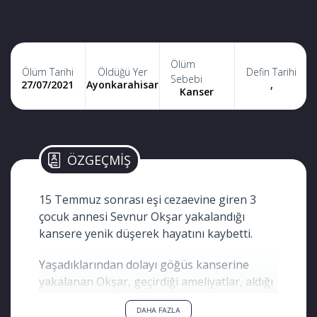
Ölüm
Ölüm Tarihi
Öldüğü Yer
Defin Tarihi
Sebebi
27/07/2021
Ayonkarahisar
,
Kanser
ÖZGEÇMİŞ
15 Temmuz sonrası eşi cezaevine giren 3
çocuk annesi Sevnur Okşar yakalandığı
kansere yenik düşerek hayatını kaybetti.
Yaşadıklarından dolayı göğüs kanserine
yakalanan Okşar, geçirdiği ameliyatlar, aldığı
tedaviler maalesef netice vermedi. Geride üç
DAHA FAZLA
yavrusunu ve kendisine hasret eşini