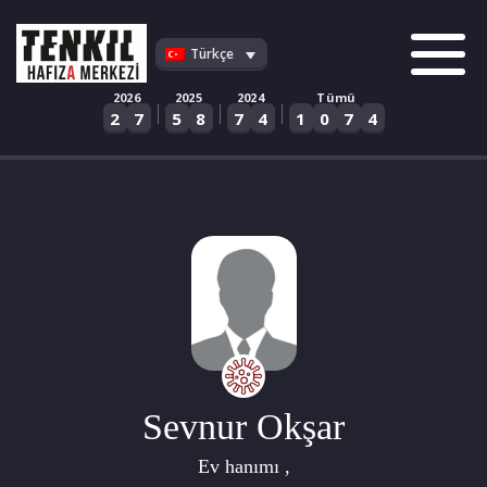
Skip
to
Türkçe
content
2026
2025
2024
Tümü
|
|
|
2
7
5
8
7
4
1
0
7
4
Sevnur Okşar
Ev hanımı ,