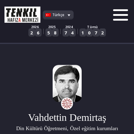
Skip
to
Türkçe
content
2026
2025
2024
Tümü
|
|
|
2
6
5
8
7
4
1
0
7
2
Vahdettin Demirtaş
Din Kültürü Öğretmeni, Özel eğitim kurumları