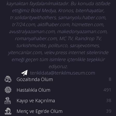
kaynaktan faydalanılmaktadır. Bu konuda istifade
ettiğimiz Bold Medya, Kronos, bitenhayatlar,
tr.solidaritywithothers, samanyolu.haber.com,
tr7/24.com, aktifhaber.com, hizmetten.com,
avustralyazaman.com, makedonyazaman.com,
romanyahaber.com, MC TV, Raindrop TV,
turkishmunite, politurco, sarajevotimes,
yitencanlar.com, velev.press internet sitelerinde
emeği geçen tüm isimlere içtenlikle teşekkür
ediyoruz.
tenkildata@tenkilmuseum.com
Gözaltında Ölüm
8
Hastalıkla Ölüm
491
Kayıp ve Kaçırılma
38
Meriç ve Ege’de Ölüm
39