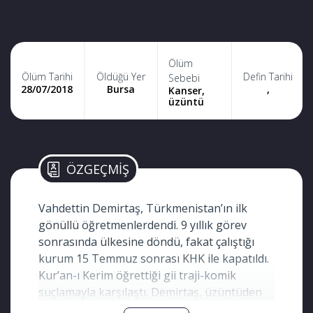
Ölüm
Ölüm Tarihi
Öldüğü Yer
Defin Tarihi
Sebebi
28/07/2018
Bursa
,
Kanser,
üzüntü
ÖZGEÇMİŞ
Vahdettin Demirtaş, Türkmenistan’ın ilk
gönüllü öğretmenlerdendi. 9 yıllık görev
sonrasında ülkesine döndü, fakat çalıştığı
kurum 15 Temmuz sonrası KHK ile kapatıldı.
Kur’an-ı Kerim öğrettiği gii traji-komik
suçlamayla karşılaştı. Demirtaş, üzüntüden
kansere yakalandı. Hakkındaki yakalama