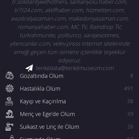
tr.solidaritywithothers, samanyolu.haber.com,
tr7/24.com, aktifhaber.com, hizmetten.com,
avustralyazaman.com, makedonyazaman.com,
romanyahaber.com, MC TV, Raindrop TV,
turkishmunite, politurco, sarajevotimes,
yitencanlar.com, velev.press internet sitelerinde
emeği geçen tüm isimlere içtenlikle teşekkür
ediyoruz.
tenkildata@tenkilmuseum.com
Gözaltında Ölüm
8
Hastalıkla Ölüm
491
Kayıp ve Kaçırılma
38
Meriç ve Ege’de Ölüm
39
Suikast ve Linç ile Ölüm
26