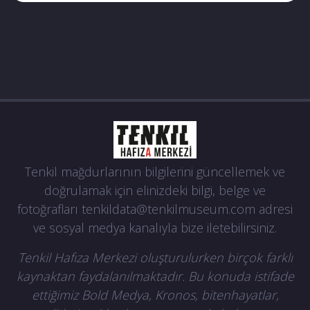
Tenkil mağdurlarının bilgilerini güncellemek ve
doğrulamak için elinizdeki bilgi, belge ve
fotoğrafları
tenkildata@tenkilmuseum.com
adresi
ve sosyal medya kanalıyla bize iletebilirsiniz.
Tenkil Hafıza Merkezi oluşturulurken birçok farklı
kaynaktan faydalanılmaktadır. Bu konuda istifade
ettiğimiz Bold Medya, Kronos, bitenhayatlar,