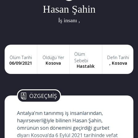
Hasan Şahin
İş insanı ,
Ölüm
Ölüm Tarihi
Öldüğü Yer
Defin Tarihi
Sebebi
06/09/2021
Kosova
, Kosova
Hastalık
ÖZGEÇMİŞ
Antalya’nın tanınmış iş insanlarından,
hayırseverliğiyle bilinen Hasan Şahin,
ömrünün son dönemini geçirdiği gurbet
diyarı Kosova’da 6 Eylül 2021 tarihinde vefat