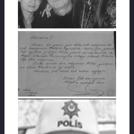
gören Şen, 21 Mayıs 2019’da hayatını
kaybetti. Şen, kararın kesinleştiğini
göremedi. Şen’in kızı Zuhal Gökçe Şen,
“Hiçbir maddi beklentimiz yok. Davayı bile
takip etmiyoruz. Babamın ölümü herhangi
bir olaymış gibi geçiştirilsin istemiyorum.
Başına ne geldiğinin, nasıl bir haksızlığa
uğradığının bilinmesini istiyorum” dedi.