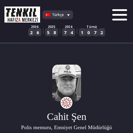
Skip
to
Türkçe
content
2026
2025
2024
Tümü
|
|
|
2
6
5
8
7
4
1
0
7
2
Cahit Şen
Polis memuru, Emniyet Genel Müdürlüğü