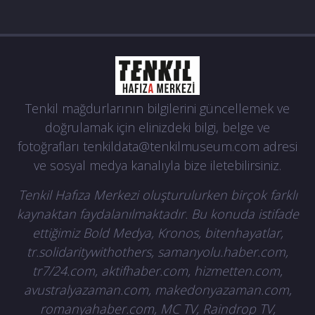
Tenkil mağdurlarının bilgilerini güncellemek ve
doğrulamak için elinizdeki bilgi, belge ve
fotoğrafları
tenkildata@tenkilmuseum.com
adresi
ve sosyal medya kanalıyla bize iletebilirsiniz.
Tenkil Hafıza Merkezi oluşturulurken birçok farklı
kaynaktan faydalanılmaktadır. Bu konuda istifade
ettiğimiz Bold Medya, Kronos, bitenhayatlar,
tr.solidaritywithothers, samanyolu.haber.com,
tr7/24.com, aktifhaber.com, hizmetten.com,
avustralyazaman.com, makedonyazaman.com,
romanyahaber.com, MC TV, Raindrop TV,