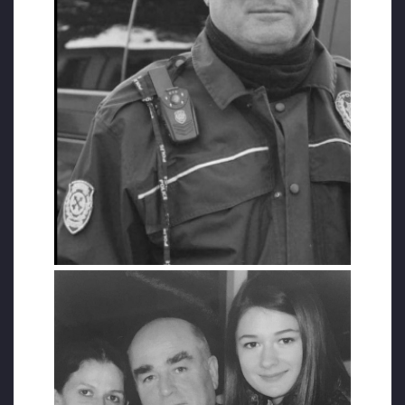
CEZAEVİNDE KANSER OLDU
Cahit Şen, haksız yere tutuklandığı
gerekçesiyle dava açtı. 6 ay 12 gün kaldığı
cezaevindeyken kansere yakalandığını
belirten Şen, dava dilekçesinde şöyle dedi:
“ByLockçu diye dışlandım. Ailem yalnız kaldı.
Üzüntü ve stresten, cezaevinde olumsuz
koşullardan kansere yakalandım. Cezaevinin
yanında asit fabrikası vardı. Buradan çıkan
dumanı solumak zorunda kaldık. Hava soğuk
olduğu için çamaşırlarımızı koğuşa asıyorduk.
Pis hava, deterjan kokusu ve üzüntü
birleşince hastalığa yakalandım. Lenfoma
teşhisi konuldu.”
Mahkeme 27 Mart 2019’da Şen’i haklı buldu.
1544 lira maddi, 30 bin lira da manevi
tazminat kazandı. Davası sürerken tedavi