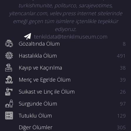
turkishmunite, politurco, sarajevotimes,
yitencanlar.com, velev.press internet sitelerinde
emeği geçen tüm isimlere içtenlikle teşekkür
ediyoruz.
tenkildata@tenkilmuseum.com
Gözaltında Ölüm
8
Hastalıkla Ölüm
491
Kayıp ve Kaçırılma
38
Meriç ve Ege’de Ölüm
39
Suikast ve Linç ile Ölüm
26
Sürgünde Ölüm
97
Tutuklu Ölüm
129
Diğer Ölümler
305