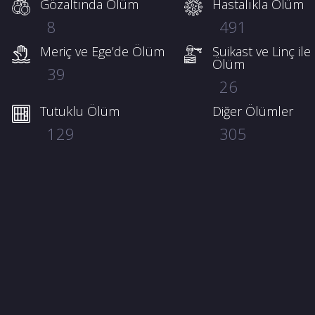
Gözaltında Ölüm
Hastalıkla Ölüm
8
491
Meriç ve Ege’de Ölüm
Suikast ve Linç ile
Ölüm
39
26
Tutuklu Ölüm
Diğer Ölümler
129
305