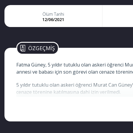
Ölüm Tarihi
12/06/2021
ÖZGEÇMİŞ
Fatma Güney, 5 yıldır tutuklu olan askeri öğrenci Mur
annesi ve babası için son görevi olan cenaze törenine
5 yıldır tutuklu olan askeri öğrenci Murat Can Güney’i
cenaze törenine katılmasına dahi izin verilmedi.
Ordu’nun Fatsa ilçesinde meydana gelen trafik kazası
hastaneye kaldırıldılar. Fatma Güney Ünye Devlet Ha
meydana geldi. Edinilen bilgiye göre, Şeref Güney y
bulunan sulama kanalına girdi. Yaklaşık 10 metre su