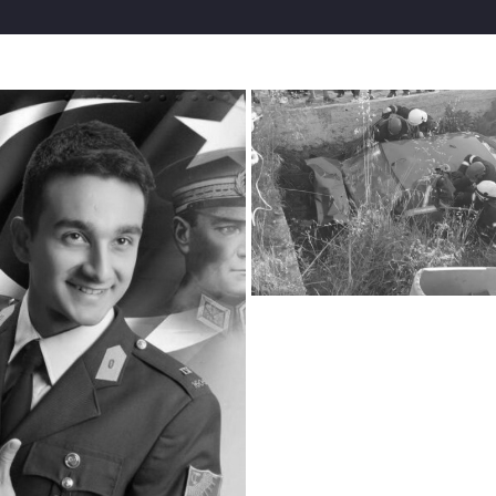
 hesabından paylaştı. Heper, “BM serbest bırak dedi bırakmad
alar telafi edebilir mi bu acıyı? Bu gülen yüze ‘Anneni ve ba
nnesini hem babasını kaybeden Harbiyeliye bu haberi vermek
FA DiNi, ViCDANI VE iNSANi BiR TÖRENE KATILMA HAKKI 
üney’in annesi ve babasının cenaze törenine katılmasına izin
rdu’ya giderken geçirdikleri trafik kazasında anne babasını 
lebine savcılığın olumlu görüş bildirdiği, ancak talebin jan
kçesiyle reddedildiği belirtildi.
çıklayan Cumhuriyet Halk Partisi (CHP) milletvekili Sezgin T
icdani ve insani bir törene katılma hakkının elinden alındığın
lerini kullandı. Müebbet alan askeri öğrencilerin anneleri an
sırasında binlerce kişinin bir araya gelmesine izin verildiği
anılmayın” diye yazdı.