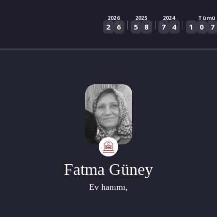
2026
2025
2024
Tümü
|
|
|
2
6
5
8
7
4
1
0
7
Fatma Güney
Ev hanımı,