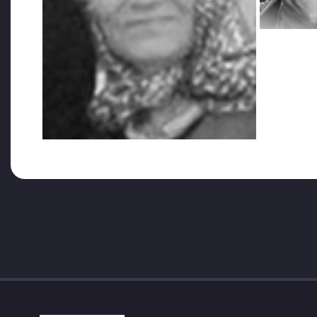
Olaya ilişkin Halkların Demokrasi Partisi (HDP) mill
Komisyonu Üyesi Hüseyin Kaçmaz sosyal medya hesabı
hukuka ve vicdana aykırı olacaktır” paylaşımında bu
öğrenci” diyerek güvenlik gerekçesiyle cenazeye katılm
düşen kin ve nefret duyguları ile değil, aklıselim v
yapmasına engel olmayın.!” ifadeleriyle tepki gösterm