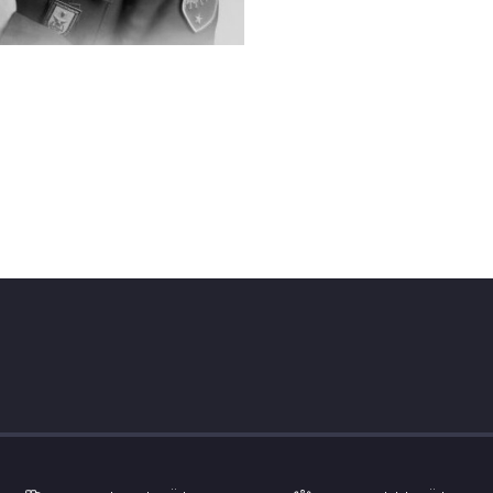
etvekillerinden de tepki geldi. HDP Şırnak Milletvekili ve 
nda “Trafik kazasında anne ve babasını kaybetti. Güvenlik 
lundu. HDP İstanbul Milletvekili Hüda Kaya da sosyal medya 
asına izin verilmemesi hukuk ve insanlık dışı olduğunu belirtt
e vicdanla, insan onurunu üstün tutan hukuka uygun olarak h
işti.