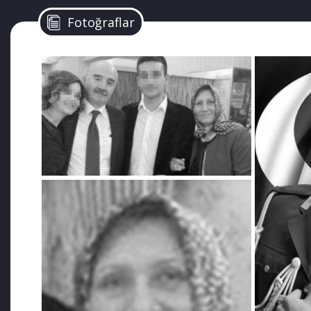
“BM SERBEST BIRAK DEDİ, BIRAKMADILAR”
Fotoğraflar
Acı haberi Güney’in avukatı Ayça Can Çiçek, Twitter
anne babasını trafik kazasında kaybetti. Şimdi bıraks
gitse mi gitmese mi karar vermek? Bir gecede hem a
yerde?” dedi.
ÖĞRENCiNiN ANNESiNE VE BABASINA KARŞI SON DE
Silivri’de tutuklu bulunan askeri öğrenci Murat Can G
toplum örgütlerinin tepkisine yol açtı. Samsun’dan O
düzenlenecek cenaze törenine katılması konusundaki ta
nedeniyle tedbir alma konusunda zorluk yaşandığı gere
Konuyla ilgili Adalet Bakanlığı’na not gönderdiğini a
öğrencinin annesine ve babasına karşı son defa dini, v
Böyle subjektif bir kararı olur mu jandarmanın?” ifade
salgınına rağmen kongre salonlarında, camide ibadet 
törene katılmasını engelleyip vicdani ve insanı suçla 