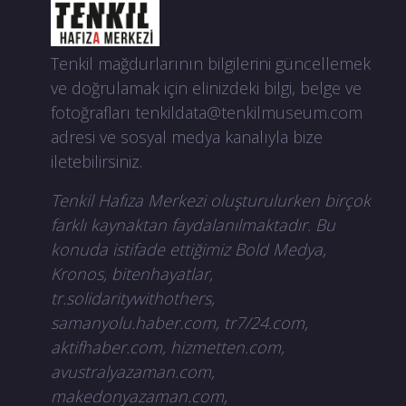
Tenkil mağdurlarının bilgilerini güncellemek
ve doğrulamak için elinizdeki bilgi, belge ve
fotoğrafları
tenkildata@tenkilmuseum.com
adresi ve sosyal medya kanalıyla bize
iletebilirsiniz.
Tenkil Hafıza Merkezi oluşturulurken birçok
farklı kaynaktan faydalanılmaktadır. Bu
konuda istifade ettiğimiz Bold Medya,
Kronos, bitenhayatlar,
tr.solidaritywithothers,
samanyolu.haber.com, tr7/24.com,
aktifhaber.com, hizmetten.com,
avustralyazaman.com,
makedonyazaman.com,