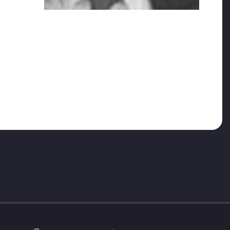
TBMM İnsan Hakları İnceleme Komisyonu ve Anayasa
gerekçesiyle cenazeye katılmasına izin verilmemesi
paylaşımında Murat Can Güney için “O sadece bir
i. Avrupa Adalet İnisiyatifi de “Devlet yetkililerine
areket etmek.! Anne ve babasına karşı son görevini