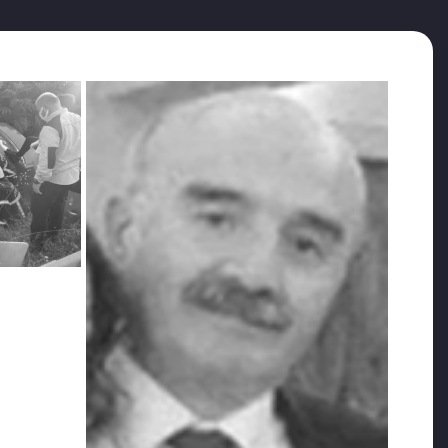
ılar, Yargıtay dosyayı bozdu bırakmadılar. Bugün
banı kaybettik.’ demek kolay mı? Ya cenazeye kelepçeli
 de bana düşüyor. Nasıl? Rahat mıyız yattığımız
ELiNDEN ALINDI
 verilmemesi muhalefet partilerinin ve bazı sivil
yitiren Murat Can Güney’in ebeveynlerin Fatsa’da
darma yetkilileri tarafından Covid-19 salgını
anrıkulu sosyal medya hesabından paylaştığı videoda,
ı söyledi ve “Hiç olmazsa taziye hakkını tanıyın.
latıyor: Yetiştiren de, ceza veren de devlet. Covid-19
 hatırlatan Tanrıkulu “Tutuklunun yasal hakkı olan