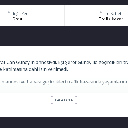
Öldüğü Yer
Ölüm Sebebi
Ordu
Trafik kazası
at Can Güney’in annesiydi. Eşi Şeref Güney ile geçirdikleri tr
 katılmasına dahi izin verilmedi.
n annesi ve babası geçirdikleri trafik kazasında yaşamlarını 
nda sürücü Şeref Güney ile eşi Fatma Güney ağır yaralandı. G
DAHA FAZLA
stanesinde, Şeref Güney ise Ordu Devlet Hastanesinde hayat
önetimindeki 55 EH 052 plakalı otomobil sürücünün direksiy
lama kanalı içinde sürüklenen otomobil, kanal üzerinde bul