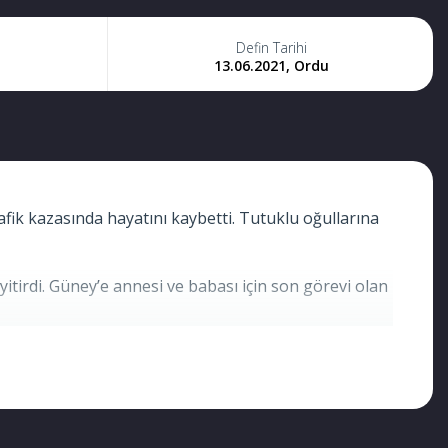
Defin Tarihi
13.06.2021, Ordu
afik kazasında hayatını kaybetti. Tutuklu oğullarına
yitirdi. Güney’e annesi ve babası için son görevi olan
üney çifti, 112 ekipleri tarafından ambulansla
ını kaybetti. Kaza, Ünye Fatsa Karayolu‘nda
on hakimiyetinin kaybetmesi sonucu yol kenarında
unan beton geçiş köprüsüne çarptı.