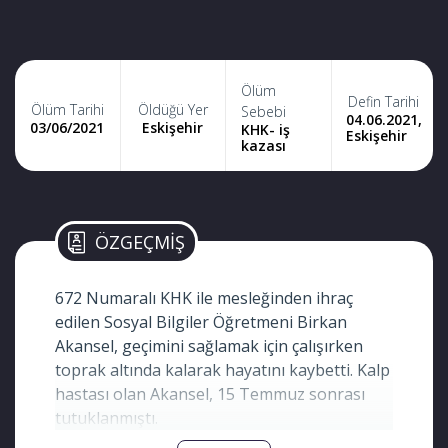
Ölüm
Defin Tarihi
Ölüm Tarihi
Öldüğü Yer
Sebebi
04.06.2021,
03/06/2021
Eskişehir
KHK- iş
Eskişehir
kazası
ÖZGEÇMİŞ
672 Numaralı KHK ile mesleğinden ihraç
edilen Sosyal Bilgiler Öğretmeni Birkan
Akansel, geçimini sağlamak için çalışırken
toprak altında kalarak hayatını kaybetti. Kalp
hastası olan Akansel, 15 Temmuz sonrası
tutuklanmıştı.