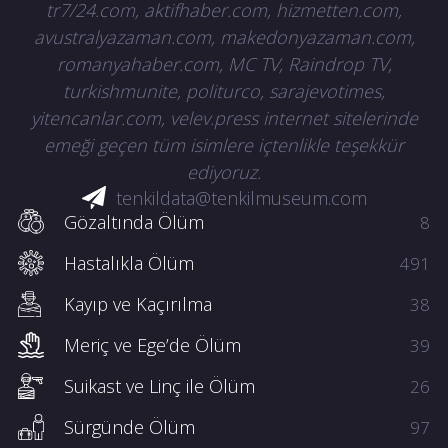
tr7/24.com, aktifhaber.com, hizmetten.com,
avustralyazaman.com, makedonyazaman.com,
romanyahaber.com, MC TV, Raindrop TV,
turkishmunite, politurco, sarajevotimes,
yitencanlar.com, velev.press internet sitelerinde
emeği geçen tüm isimlere içtenlikle teşekkür
ediyoruz.
tenkildata@tenkilmuseum.com
Gözaltında Ölüm
8
Hastalıkla Ölüm
491
Kayıp ve Kaçırılma
38
Meriç ve Ege’de Ölüm
39
Suikast ve Linç ile Ölüm
26
Sürgünde Ölüm
97