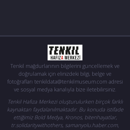
Tenkil mağdurlarının bilgilerini güncellemek ve
doğrulamak için elinizdeki bilgi, belge ve
fotoğrafları
tenkildata@tenkilmuseum.com
adresi
ve sosyal medya kanalıyla bize iletebilirsiniz.
Tenkil Hafıza Merkezi oluşturulurken birçok farklı
kaynaktan faydalanılmaktadır. Bu konuda istifade
ettiğimiz Bold Medya, Kronos, bitenhayatlar,
tr.solidaritywithothers, samanyolu.haber.com,