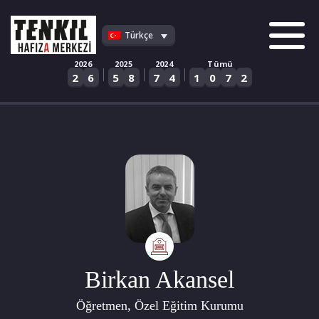
Skip
to
Türkçe
content
2026
2025
2024
Tümü
|
|
|
2
6
5
8
7
4
1
0
7
2
Birkan Akansel
Öğretmen, Özel Eğitim Kurumu