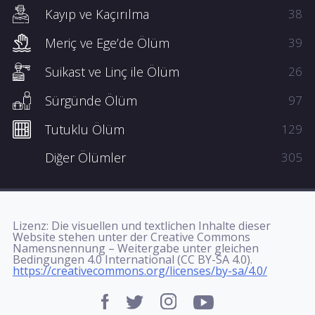
Kayıp ve Kaçırılma
38
Meriç ve Ege’de Ölüm
39
Suikast ve Linç ile Ölüm
26
Sürgünde Ölüm
97
Tutuklu Ölüm
129
Diğer Ölümler
305
Lizenz: Die visuellen und textlichen Inhalte dieser
Website stehen unter der Creative Commons
Namensnennung – Weitergabe unter gleichen
Bedingungen 4.0 International (CC BY-SA 4.0).
https://creativecommons.org/licenses/by-sa/4.0/