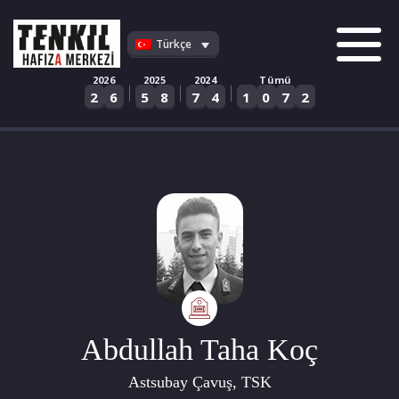
Skip
to
Türkçe
content
2026
2025
2024
Tümü
|
|
|
2
6
5
8
7
4
1
0
7
2
Abdullah Taha Koç
Astsubay Çavuş, TSK