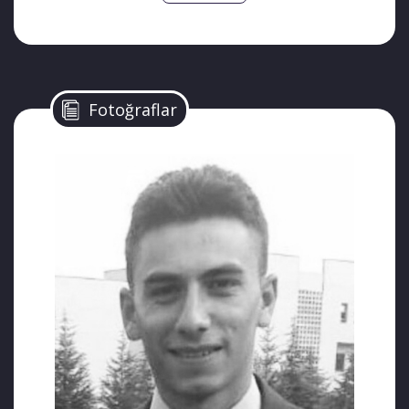
Hafızalara kazınmıştı.
Fotoğraflar