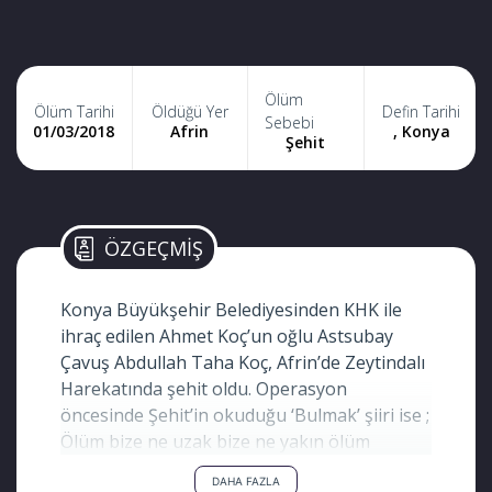
Ölüm
Ölüm Tarihi
Öldüğü Yer
Defin Tarihi
Sebebi
01/03/2018
Afrin
, Konya
Şehit
ÖZGEÇMİŞ
Konya Büyükşehir Belediyesinden KHK ile
ihraç edilen Ahmet Koç’un oğlu Astsubay
Çavuş Abdullah Taha Koç, Afrin’de Zeytindalı
Harekatında şehit oldu. Operasyon
öncesinde Şehit’in okuduğu ‘Bulmak’ şiiri ise ;
Ölüm bize ne uzak bize ne yakın ölüm
Ölümsüzlüğü tattık bize ne yapsın ölüm.
DAHA FAZLA