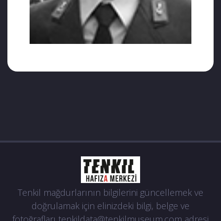
Tenkil mağdurlarının bilgilerini güncellemek ve
doğrulamak için elinizdeki bilgi, belge ve
fotoğrafları
tenkildata@tenkilmuseum.com
adresi