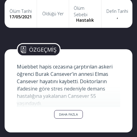
Ölüm
Ölüm Tarihi
Defin Tarihi
Öldüğü Yer
Sebebi
17/05/2021
,
Hastalık
ÖZGEÇMİŞ
Müebbet hapis cezasına çarptırılan askeri
öğrenci Burak Cansever’in annesi Elmas
Cansever hayatını kaybetti. Doktorların
ifadesine göre stres nedeniyle demans
hastalığına yakalanan Cansever 55
yaşındaydı.
DAHA FAZLA