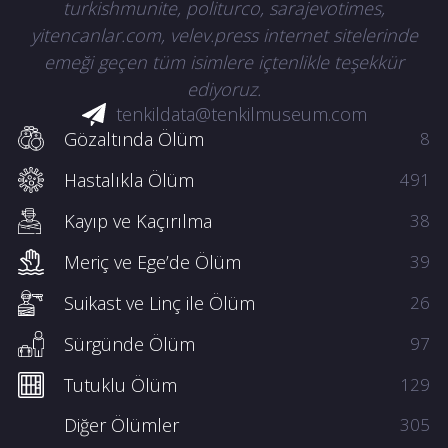
turkishmunite, politurco, sarajevotimes,
yitencanlar.com, velev.press internet sitelerinde
emeği geçen tüm isimlere içtenlikle teşekkür
ediyoruz.
tenkildata@tenkilmuseum.com
Gözaltında Ölüm
8
Hastalıkla Ölüm
491
Kayıp ve Kaçırılma
38
Meriç ve Ege’de Ölüm
39
Suikast ve Linç ile Ölüm
26
Sürgünde Ölüm
97
Tutuklu Ölüm
129
Diğer Ölümler
305