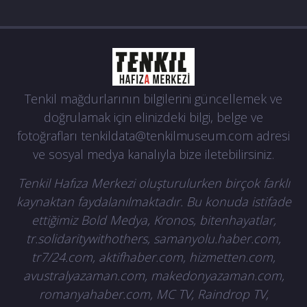
Tenkil mağdurlarının bilgilerini güncellemek ve
doğrulamak için elinizdeki bilgi, belge ve
fotoğrafları
tenkildata@tenkilmuseum.com
adresi
ve sosyal medya kanalıyla bize iletebilirsiniz.
Tenkil Hafıza Merkezi oluşturulurken birçok farklı
kaynaktan faydalanılmaktadır. Bu konuda istifade
ettiğimiz Bold Medya, Kronos, bitenhayatlar,
tr.solidaritywithothers, samanyolu.haber.com,
tr7/24.com, aktifhaber.com, hizmetten.com,
avustralyazaman.com, makedonyazaman.com,
romanyahaber.com, MC TV, Raindrop TV,