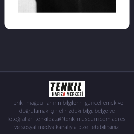
Tenkil mağdurlarının bilgilerini güncellemek ve
doğrulamak için elinizdeki bilgi, belge ve
fotoğrafları
tenkildata@tenkilmuseum.com
adresi
ve sosyal medya kanalıyla bize iletebilirsiniz.