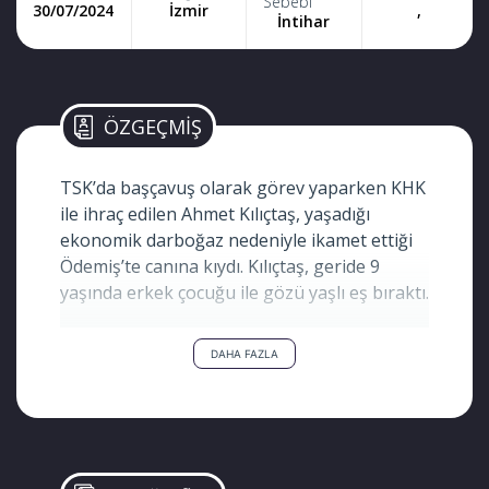
Sebebi
30/07/2024
İzmir
,
İntihar
ÖZGEÇMİŞ
TSK’da başçavuş olarak görev yaparken KHK
ile ihraç edilen Ahmet Kılıçtaş, yaşadığı
ekonomik darboğaz nedeniyle ikamet ettiği
Ödemiş’te canına kıydı. Kılıçtaş, geride 9
yaşında erkek çocuğu ile gözü yaşlı eş bıraktı.
DAHA FAZLA