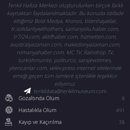
Tenkil Hafıza Merkezi oluşturulurken birçok farklı
kaynaktan faydalanılmaktadır. Bu konuda istifade
ettiğimiz Bold Medya, Kronos, bitenhayatlar,
tr.solidaritywithothers, samanyolu.haber.com,
tr7/24.com, aktifhaber.com, hizmetten.com,
avustralyazaman.com, makedonyazaman.com,
romanyahaber.com, MC TV, Raindrop TV,
turkishmunite, politurco, sarajevotimes,
yitencanlar.com, velev.press internet sitelerinde
emeği geçen tüm isimlere içtenlikle teşekkür
ediyoruz.
tenkildata@tenkilmuseum.com
Gözaltında Ölüm
8
Hastalıkla Ölüm
491
Kayıp ve Kaçırılma
38