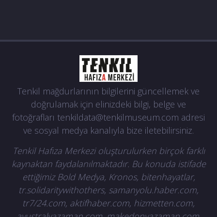
Tenkil mağdurlarının bilgilerini güncellemek ve
doğrulamak için elinizdeki bilgi, belge ve
fotoğrafları
tenkildata@tenkilmuseum.com
adresi
ve sosyal medya kanalıyla bize iletebilirsiniz.
Tenkil Hafıza Merkezi oluşturulurken birçok farklı
kaynaktan faydalanılmaktadır. Bu konuda istifade
ettiğimiz Bold Medya, Kronos, bitenhayatlar,
tr.solidaritywithothers, samanyolu.haber.com,
tr7/24.com, aktifhaber.com, hizmetten.com,
avustralyazaman.com, makedonyazaman.com,