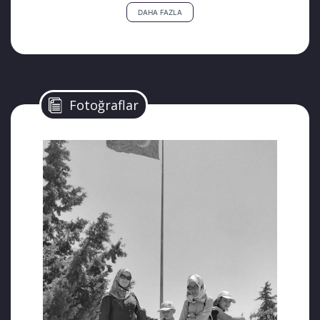
Hizmet Hareketi’ne yönelik yoğun baskılar
DAHA FAZLA
sebebiyle iş bulamayan ve çeşitli sağlık
sorunlarıyla mücadele eden Hüseyin
Maden’in insan kaçakçılarının istediği yüksek
meblağları karşılayacak gücü yoktu.
Arkadaşlarından aldıkları borç para ile şişme
Fotoğraflar
bot ayarlayan öğretmen çift 7,10 ve 13
yaşlarındaki çocuklarını da yanlarına alarak
28 Ekim 2017 günü Ege’den Yunanistan’ın
Midilli Adası’na doğru yola çıktı. Ege sularına
açılan Maden ailesinin ebeveyinlerinin her
ikisi de öğretmendi. Aile son yolculuğuna
çıkmıştı.
Ailelerine gönderdikleri, “Işıkları gördük,
adaya çıkıyoruz” mesajı, onlardan alınan son
bilgi oldu. Ölüm yolculuğunda, bindikleri bot
alabora oldu ve 5 kişilik ailenin tümü
boğularak hayatını kaybetti. Acı olay, yaklaşık