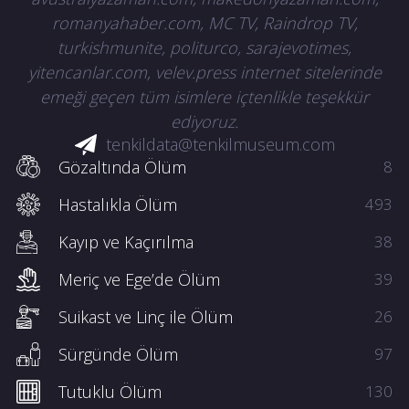
romanyahaber.com, MC TV, Raindrop TV,
turkishmunite, politurco, sarajevotimes,
yitencanlar.com, velev.press internet sitelerinde
emeği geçen tüm isimlere içtenlikle teşekkür
ediyoruz.
tenkildata@tenkilmuseum.com
Gözaltında Ölüm
8
Hastalıkla Ölüm
493
Kayıp ve Kaçırılma
38
Meriç ve Ege’de Ölüm
39
Suikast ve Linç ile Ölüm
26
Sürgünde Ölüm
97
Tutuklu Ölüm
130