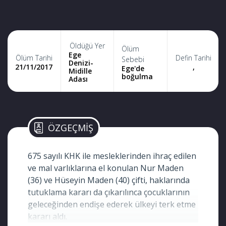
Öldüğü Yer
Ölüm
Ege
Ölüm Tarihi
Defin Tarihi
Sebebi
Denizi-
21/11/2017
,
Ege'de
Midille
boğulma
Adası
ÖZGEÇMİŞ
675 sayılı KHK ile mesleklerinden ihraç edilen
ve mal varlıklarına el konulan Nur Maden
(36) ve Hüseyin Maden (40) çifti, haklarında
tutuklama kararı da çıkarılınca çocuklarının
geleceğinden endişe ederek ülkeyi terk etme
kararı aldı.