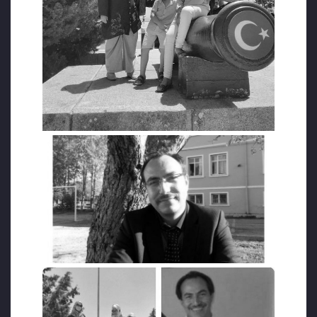
20 gün sonra (21 Kasım 2017) çocukların
cesetlerinin Midilli’de kıyıya vurmasıyla
ortaya çıktı.
Evine yapılan polis baskınları yüzünden son
bir yıldır saklanmak zorunda kalan ve hayatı
her geçen gün biraz daha zorlaşan Hüseyin
Maden, KHK ile mesleğinden atılmadan evvel
başarılı bir geçmişe sahipti. TÜBİTAK
projelerinde üstlendiği roller Milli Eğitim
Bakanlığı’nın sitesinde öldüğü güne kadar
yer aldı. Ne var ki Maden ailesinin kıyıya
vuran cesetleri medyada yer almaya
başlayınca koca bir aileyi ölüme
sürükleyenler büyük bir paniğe kapılarak
aynı gün başarılı fizik öğretmenine dair
paylaşılan bilgileri alelacele siteden kaldırdı.