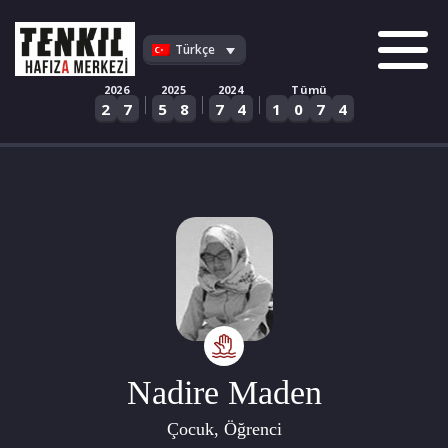
Skip
to
Türkçe
content
2026
2025
2024
Tümü
|
|
|
2
7
5
8
7
4
1
0
7
4
Nadire Maden
Çocuk, Öğrenci