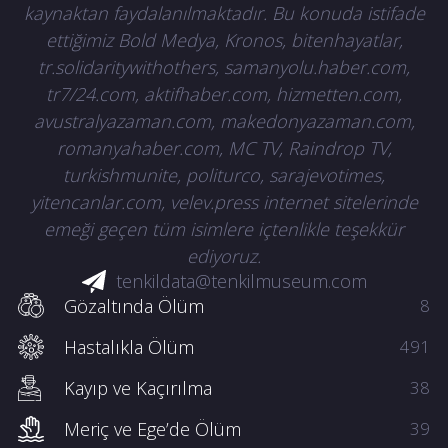
kaynaktan faydalanılmaktadır. Bu konuda istifade
ifade ederek şunları anlattı: “Askere gitmek
ettiğimiz Bold Medya, Kronos, bitenhayatlar,
için daha çok vakti vardı ama bir an önce
tr.solidaritywithothers, samanyolu.haber.com,
gidip gelmek istediğini, evini barkını kurmak
tr7/24.com, aktifhaber.com, hizmetten.com,
istediğini söyledi. Bedelli yapmasını istedik
ama gitmeyi de çok istiyordu. Bazen bize,
avustralyazaman.com, makedonyazaman.com,
‘Ben şehit olacağım, siz de şehit kardeşleri
romanyahaber.com, MC TV, Raindrop TV,
olacaksınız’ diyordu. Biz ona kızıyorduk, ‘Öyle
turkishmunite, politurco, sarajevotimes,
deme, git askerliğini yap gel’ diyorduk.
yitencanlar.com, velev.press internet sitelerinde
Olacağı varmış.”
emeği geçen tüm isimlere içtenlikle teşekkür
ediyoruz.
“Emniyete sığınırken kurşunların hedefi
tenkildata@tenkilmuseum.com
oluyor”Ağabey Nevzat Karakaş ise, o geceyi
Gözaltında Ölüm
8
kardeşinin asker arkadaşının ablasından
öğrendiklerini dile getirerek, şunları
Hastalıkla Ölüm
491
kaydetti:”O gece komutanları tarafından
tatbikat bahanesiyle dışarı çıkarılıyor. Daha
Kayıp ve Kaçırılma
38
sonra Ankara Emniyet Müdürlüğü’nü
teröristlerin bastığı ve onları kurtarmaya
Meriç ve Ege’de Ölüm
39