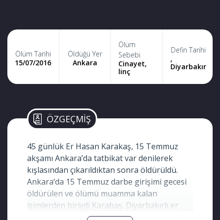
Ölüm
Defin Tarihi
Ölüm Tarihi
Öldüğü Yer
Sebebi
,
15/07/2016
Ankara
Cinayet,
Diyarbakır
linç
ÖZGEÇMİŞ
45 günlük Er Hasan Karakaş, 15 Temmuz
akşamı Ankara’da tatbikat var denilerek
kışlasından çıkarıldıktan sonra öldürüldü.
Ankara’da 15 Temmuz darbe girişimi gecesi
öldürülen ve ölümü muamma kalan
isimlerden biriydi Karabaş. Diyarbakırlı er
Hasan Karakaş’ın babası Hüseyin Karakaş o