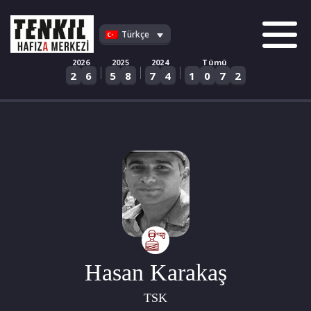
Skip
to
Türkçe
content
2026
2025
2024
Tümü
|
|
|
2
6
5
8
7
4
1
0
7
2
Hasan Karakaş
TSK