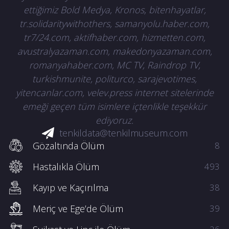
ettiğimiz Bold Medya, Kronos, bitenhayatlar,
tr.solidaritywithothers, samanyolu.haber.com,
tr7/24.com, aktifhaber.com, hizmetten.com,
avustralyazaman.com, makedonyazaman.com,
romanyahaber.com, MC TV, Raindrop TV,
turkishmunite, politurco, sarajevotimes,
yitencanlar.com, velev.press internet sitelerinde
emeği geçen tüm isimlere içtenlikle teşekkür
ediyoruz.
tenkildata@tenkilmuseum.com
Gözaltında Ölüm
8
Hastalıkla Ölüm
493
Kayıp ve Kaçırılma
38
Meriç ve Ege’de Ölüm
39