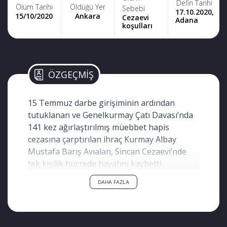
Defin Tarihi
Ölüm Tarihi
Öldüğü Yer
Sebebi
17.10.2020,
15/10/2020
Ankara
Cezaevi
Adana
koşulları
ÖZGEÇMİŞ
15 Temmuz darbe girişiminin ardından
tutuklanan ve Genelkurmay Çatı Davası’nda
141 kez ağırlaştırılmış müebbet hapis
cezasına çarptırılan ihraç Kurmay Albay
Mustafa Barış Avıalan, Sincan Cezaevi’nde
tek kişilik hücrede hayatını kaybetti.
DAHA FAZLA
Kalbinin sadece yüzde 15’i çalışan, akciğerleri
su toplayan ve ileri derece siroz, KOAH ile
böbrek ve pankreas kistleri gibi çok sayıda
ağır sağlık sorunu bulunan Avıalan’ın vefatı,