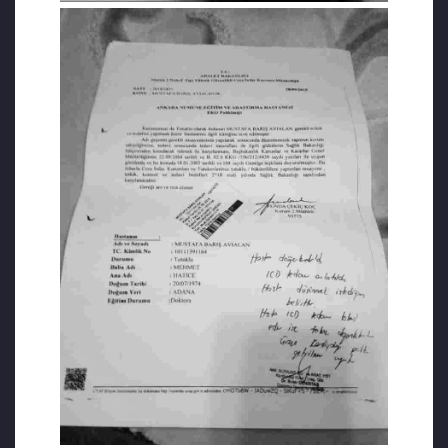
ancak bu taleplerin cezaevi yönetimi
tarafından reddedildiği aktarılmıştır.
https://boldmedya.com/2020/10/15/ailesine-
faksla-oluyorum-yazarak-vedalasan-hasta-
tutuklu-kurmay-albay-mustafa-avialan-
hayatini-kaybetti/
Cezaevinde hayatını kaybeden ihraç
albay, ‘Çatı’yı çökertmiş