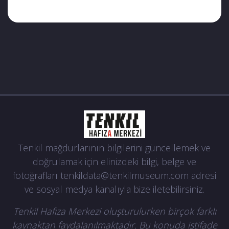
Tenkil mağdurlarının bilgilerini güncellemek ve
doğrulamak için elinizdeki bilgi, belge ve
fotoğrafları
tenkildata@tenkilmuseum.com
adresi
ve sosyal medya kanalıyla bize iletebilirsiniz.
Tenkil Hafıza Merkezi oluşturulurken birçok farklı
kaynaktan faydalanılmaktadır. Bu konuda istifade