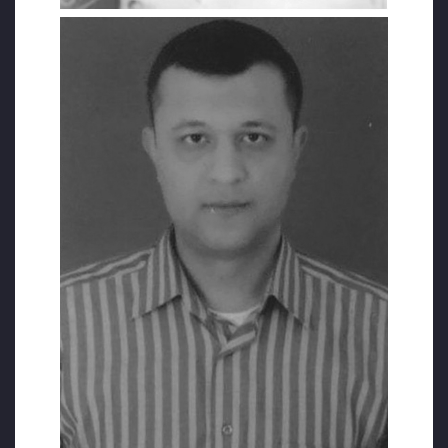
Avıalan, savunmasında dönemin
Genelkurmay Başkanı Hulusi Akar, MİT
Başkanı Hakan Fidan ve Özel Kuvvetler
Komutanı Zekai Aksakallı arasında darbeden
hemen önce gerçekleşen kritik görüşmelerin
üzerinin örtüldüğünü belirtmiştir. Kendisinin
örgüt üyeliğine delil olarak gösterilen
görevlendirmelerin tamamının Hulusi Akar
ve sıralı komutanların doğrudan emirleriyle
yapıldığını vurgulamıştır. Normal şartlarda
2015 yılında Doğu görevine tayin edilmesi
gerekirken, mevzuatta yeri olmayan idari
kararlarla Ankara’da tutulduğunu ve
ardından Genelkurmay Karargahı’na
atandığını ifade etmiştir. Bu hayatın olağan
akışına aykırı atama kararlarının arkasındaki
iradenin bağımsız heyetlerce araştırılması
için “hodri meydan” diyerek çağrıda