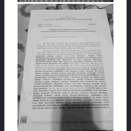
bulunmuştur. Avıalan’a göre asıl yapısal
tasfiye 16 Temmuz sabahı planlı şekilde
uygulanmış ve vatansever subaylar ordudan
ihraç edilmiştir.
Avıalan’ın cenazesi, ailesi tarafından teslim
alınarak Adana’da bulunan Adana Kabasakal
Mezarlığı’na defnedildi. Evli ve çocuk babası
olan Avıalan’ın ailesi, tutukluluk sürecinde ve
hastalığının ilerlediği dönemde sesini
duyurmak için büyük çaba sarf etmiştir.
Kendilerine gönderdiği son faks mesajında
onlarla vedalaşmış ve durumunun
kötülüğünü paylaşmıştır. Dönemin insan
hakları raporlarında ve basında, aile
üyelerinin (özellikle eşinin) Avıalan’ın
cezaevindeki zorlu tedavi sürecinde 3 kablolu
kalp pili takılması gibi tıbbi talepler için
maddi-manevi büyük mücadeleler verdiği