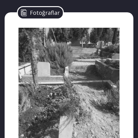
cezaevlerindeki hasta mahpusların
durumunu ve adli süreçleri yeniden
Fotoğraflar
tartışmaya açtı.
Adli Tıp Kurumu’nun resmi olarak “infaz
erteleme” kararı vermesine ve insan hakları
savunucularının meclise verdiği soru
önergelerine rağmen mahkeme tahliye
taleplerini reddetti. Avıalan, ailesine
gönderdiği son faks mesajında tıbbi bakım
alamadığını, çok büyük acılar çektiğini ve
ölüme terk edildiğini ifade etmişti. Avıalan,
yargılama sürecinde yaptığı savunmalarda
kendisine yöneltilen “Yurtta Sulh Konseyi
Üyeliği” suçlamasını kesin bir dille reddetmiş
ve bu yapının hukuki bir gerçekliği olmadığını
savunmuştur.
Konseyin varlığına, işleyişine veya planlarına