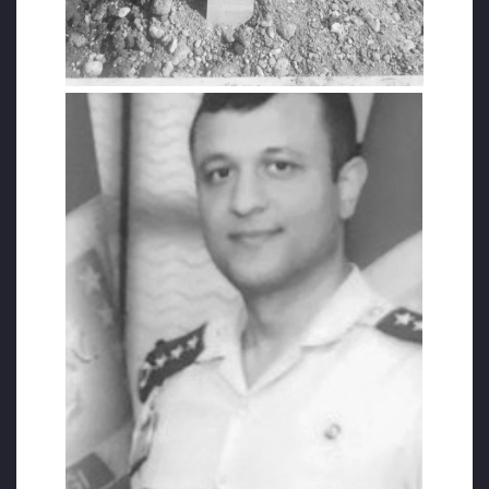
dair dosyada somut hiçbir kanıt
bulunmadığını belirten Avıalan, “Bu konsey,
asıl failleri gizlemek ve faturayı belirli
askerlere kesmek için zorlama yöntemlerle
üretilmiş hayali bir aldatmacadır.
İddianamede darbe kararının Aralık 2015 ve
Mart 2016’da alındığı iddia edilmesine
rağmen, askerleri darbeye zorladığı öne
sürülen gelişmelerin bu tarihlerden çok daha
sonra yaşanması mantık kurallarına aykırıdır.
Sözde konsey üyelerinin darbe gecesi
Türkiye’nin tamamen farklı şehirlerinde
bulunması ve birbirlerinden habersiz
olmaları askeri mantıkla açıklanamaz.”
ifadelerini kullandı.
Darbe günü izinli olduğunu ve 18
Temmuz’daki doktora mülakatına çalışıp
darbeden haberdar olmadığını belirten