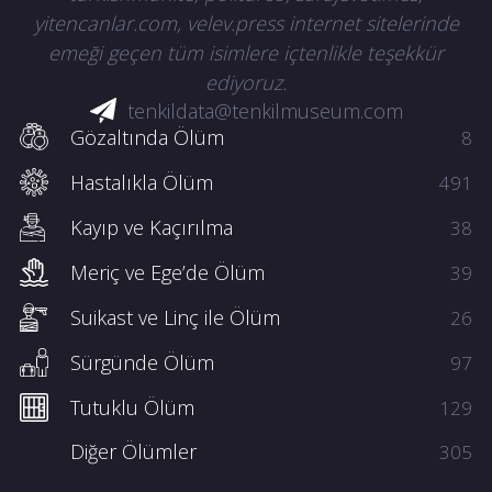
yitencanlar.com, velev.press internet sitelerinde
emeği geçen tüm isimlere içtenlikle teşekkür
ediyoruz.
tenkildata@tenkilmuseum.com
Gözaltında Ölüm
8
Hastalıkla Ölüm
491
Kayıp ve Kaçırılma
38
Meriç ve Ege’de Ölüm
39
Suikast ve Linç ile Ölüm
26
Sürgünde Ölüm
97
Tutuklu Ölüm
129
Diğer Ölümler
305