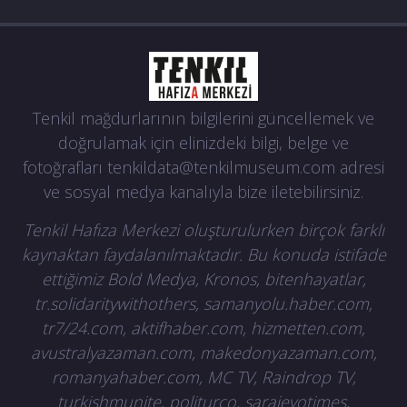
Tenkil mağdurlarının bilgilerini güncellemek ve
doğrulamak için elinizdeki bilgi, belge ve
fotoğrafları
tenkildata@tenkilmuseum.com
adresi
ve sosyal medya kanalıyla bize iletebilirsiniz.
Tenkil Hafıza Merkezi oluşturulurken birçok farklı
kaynaktan faydalanılmaktadır. Bu konuda istifade
ettiğimiz Bold Medya, Kronos, bitenhayatlar,
tr.solidaritywithothers, samanyolu.haber.com,
tr7/24.com, aktifhaber.com, hizmetten.com,
avustralyazaman.com, makedonyazaman.com,
romanyahaber.com, MC TV, Raindrop TV,
turkishmunite, politurco, sarajevotimes,