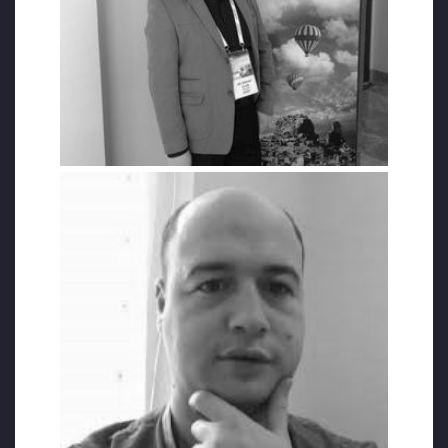
eşini ve üç çocuğunu Bosna Hersek’e davet
ederek yıllar sonra görüştüğü öğrenildi.
1980 doğumlu Ali Osman Çırak 2004 yılında
Pamukkale Üniversitesi Fizyoterapi ve
Rehabilitasyon bölümünden mezun oldu ve
Yıldırım Beyazıt Üniversitesi’nde radyoloji
alanında yüksek lisans yaptı.