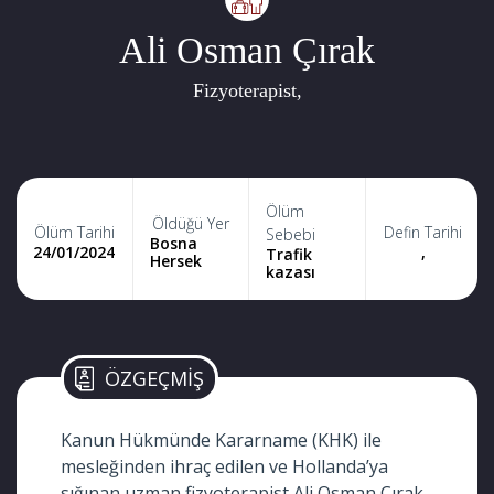
Ali Osman Çırak
Fizyoterapist,
Ölüm
Öldüğü Yer
Ölüm Tarihi
Defin Tarihi
Sebebi
Bosna
24/01/2024
,
Trafik
Hersek
kazası
ÖZGEÇMİŞ
Kanun Hükmünde Kararname (KHK) ile
mesleğinden ihraç edilen ve Hollanda’ya
sığınan uzman fizyoterapist Ali Osman Çırak,