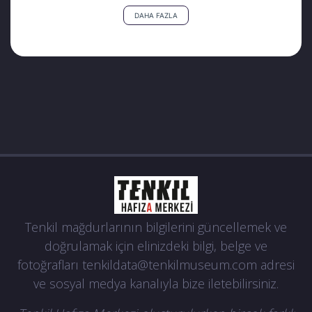
Öğretmen Çalış, 5 çocuk babasıydı.
DAHA FAZLA
KAYNAK:
https://bitenhayatlar.com/ramazan-calis/
Tenkil mağdurlarının bilgilerini güncellemek ve
doğrulamak için elinizdeki bilgi, belge ve
fotoğrafları
tenkildata@tenkilmuseum.com
adresi
ve sosyal medya kanalıyla bize iletebilirsiniz.