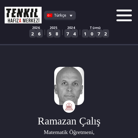
Skip
to
Türkçe
content
2026
2025
2024
Tümü
|
|
|
2
6
5
8
7
4
1
0
7
2
Ramazan Çalış
Matematik Öğretmeni,