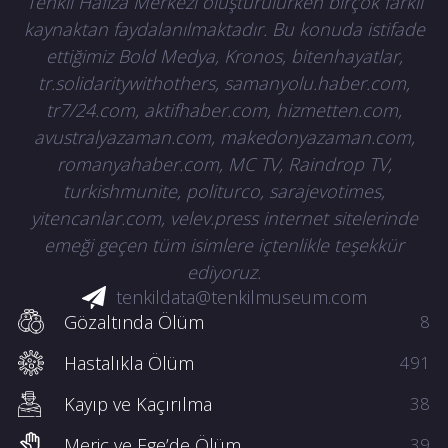
Tenkil Hafıza Merkezi oluşturulurken birçok farklı
kaynaktan faydalanılmaktadır. Bu konuda istifade
ettiğimiz Bold Medya, Kronos, bitenhayatlar,
tr.solidaritywithothers, samanyolu.haber.com,
tr7/24.com, aktifhaber.com, hizmetten.com,
avustralyazaman.com, makedonyazaman.com,
romanyahaber.com, MC TV, Raindrop TV,
turkishmunite, politurco, sarajevotimes,
yitencanlar.com, velev.press internet sitelerinde
emeği geçen tüm isimlere içtenlikle teşekkür
ediyoruz.
tenkildata@tenkilmuseum.com
Gözaltında Ölüm
8
Hastalıkla Ölüm
491
Kayıp ve Kaçırılma
38
Meriç ve Ege’de Ölüm
39