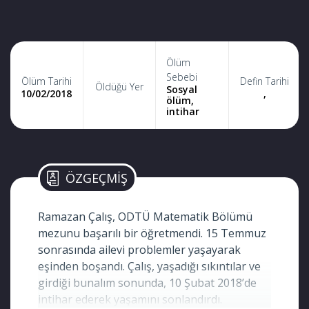
Ölüm
Sebebi
Ölüm Tarihi
Defin Tarihi
Öldüğü Yer
Sosyal
10/02/2018
,
ölüm,
intihar
ÖZGEÇMİŞ
Ramazan Çalış, ODTÜ Matematik Bölümü
mezunu başarılı bir öğretmendi. 15 Temmuz
sonrasında ailevi problemler yaşayarak
eşinden boşandı. Çalış, yaşadığı sıkıntılar ve
girdiği bunalım sonunda, 10 Şubat 2018’de
intihar ederek yaşamını sonlandırdı.