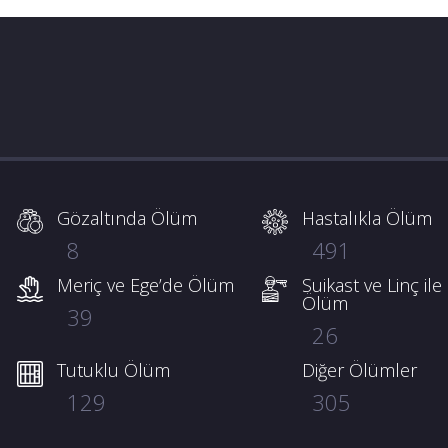
Gözaltında Ölüm
Hastalıkla Ölüm
8
491
Meriç ve Ege’de Ölüm
Suikast ve Linç ile
Ölüm
39
26
Tutuklu Ölüm
Diğer Ölümler
129
305