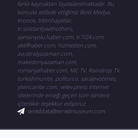
farklı kaynaktan faydalanılmaktadır. Bu
konuda istifade ettiğimiz Bold Medya,
Kronos, bitenhayatlar,
tr.solidaritywithothers,
samanyolu.haber.com, tr7/24.com,
aktifhaber.com, hizmetten.com,
avustralyazaman.com,
makedonyazaman.com,
romanyahaber.com, MC TV, Raindrop TV,
turkishmunite, politurco, sarajevotimes,
yitencanlar.com, velev.press internet
sitelerinde emeği geçen tüm isimlere
içtenlikle teşekkür ediyoruz.
tenkildata@tenkilmuseum.com