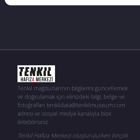
Tenkil mağdurlarının bilgilerini güncellemek
ve doğrulamak için elinizdeki bilgi, belge ve
fotoğrafları
tenkildata@tenkilmuseum.com
adresi ve sosyal medya kanalıyla bize
iletebilirsiniz.
Tenkil Hafıza Merkezi oluşturulurken birçok