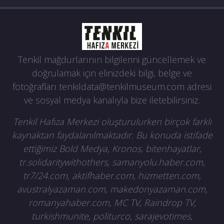
Tenkil mağdurlarının bilgilerini güncellemek ve
doğrulamak için elinizdeki bilgi, belge ve
fotoğrafları
tenkildata@tenkilmuseum.com
adresi
ve sosyal medya kanalıyla bize iletebilirsiniz.
Tenkil Hafıza Merkezi oluşturulurken birçok farklı
kaynaktan faydalanılmaktadır. Bu konuda istifade
ettiğimiz Bold Medya, Kronos, bitenhayatlar,
tr.solidaritywithothers, samanyolu.haber.com,
tr7/24.com, aktifhaber.com, hizmetten.com,
avustralyazaman.com, makedonyazaman.com,
romanyahaber.com, MC TV, Raindrop TV,
turkishmunite, politurco, sarajevotimes,