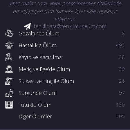
yitencanlar.com, velev.press internet sitelerinde
emeği geçen tüm isimlere içtenlikle teşekkür
ediyoruz.
tenkildata@tenkilmuseum.com
Gözaltında Ölüm
8
Hastalıkla Ölüm
493
Kayıp ve Kaçırılma
38
Meriç ve Ege’de Ölüm
39
Suikast ve Linç ile Ölüm
26
Sürgünde Ölüm
97
Tutuklu Ölüm
130
Diğer Ölümler
305