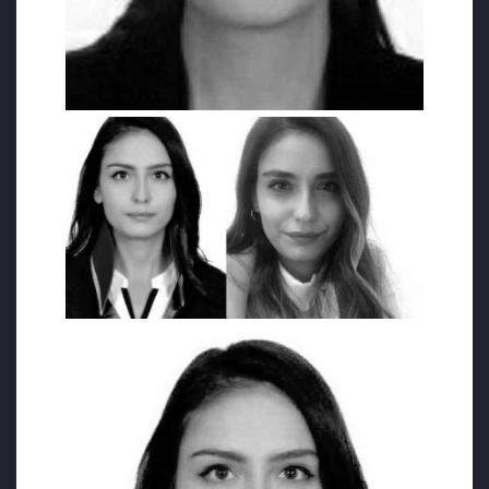
Bursa Nilüfer’in Ertuğrul Mahallesi’nde
bulunan çocuk parkına gelen bir kişi, bir
kadının oyuncakların tahta kısmına iple asılı
olduğunu gördü. İhbar üzerine bölgeye
sağlık ve polis ekipleri sevk edildi. Sağlık
ekiplerince yapılan kontrolde, kadının
yaşamını yitirdiği belirlendi.
ÇİĞDEM BAYRAKÇEKEN’İN SIR SONU
Yapılan incelemede hayatını kaybeden
kadının Bursa Adliyesi 1. Ağır Ceza
Mahkemesinde görevli 25 yaşındaki hakim
Çiğdem Bayrakçeken olduğu belirlendi. Genç
hakimin cansız bedeni, olay yerinde yapılan
incelemenin ardından Bursa Adli Tıp
Kurumu morguna kaldırıldı.