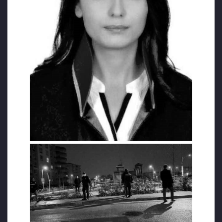
“KEDİLERE MAMA VERECEĞİM DİYEREK
EVDEN ÇIKMIŞ”
Bursa Adliyesi 1. Ağır Ceza Mahkemesinde
Hakim olarak görev yapan Çiğdem
Bayrakçeken’in yine Bursa adliyesinde
görevli Cumhuriyet Savcısı B. A.’nın eski eşi
olduğu, geçen yıl 6 Eylül’de de resmi olarak
boşandıkları belirtildi.
Üzerinden 3 sayfa intihar notu çıkan genç
hakimin, psikolojik destek aldığı, doktorunun
ise yakınlarına intihar riskini söylediği
öğrenildi. Bir süredir hakim ve savcı
arkadaşlarının evinde kalan Çiğdem
Bayrakçeken’in geçen gün ailesinin yanına
geldiği, akşam saatlerinde “kedilere mama