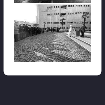
vereceğim” diyerek evden çıktığı öğrenildi.
ADLİYEDEKİ TÖRENİN ARDINDAN SON
YOLCULUĞUNA UĞURLANDI
Çiğdem Bayrakçeken, Bursa Adliyesinde
düzenlenen cenaze töreninin ardından
meslektaşlarının gözyaşları eşliğinde son
yolculuğuna uğurlandı.
H