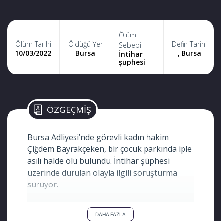
Ölüm
Ölüm Tarihi
Öldüğü Yer
Defin Tarihi
Sebebi
10/03/2022
Bursa
, Bursa
İntihar
şuphesi
ÖZGEÇMİŞ
Bursa Adliyesi’nde görevli kadın hakim
Çiğdem Bayrakçeken, bir çocuk parkında iple
asılı halde ölü bulundu. İntihar şüphesi
üzerinde durulan olayla ilgili soruşturma
sürüyor.
DAHA FAZLA