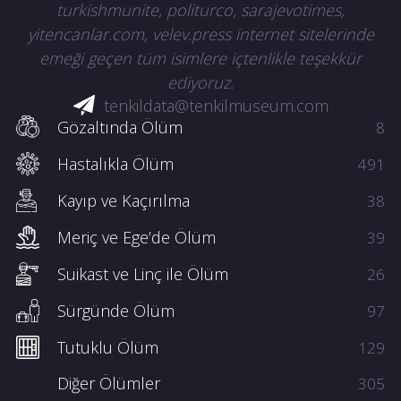
turkishmunite, politurco, sarajevotimes,
yitencanlar.com, velev.press internet sitelerinde
emeği geçen tüm isimlere içtenlikle teşekkür
ediyoruz.
tenkildata@tenkilmuseum.com
Gözaltında Ölüm
8
Hastalıkla Ölüm
491
Kayıp ve Kaçırılma
38
Meriç ve Ege’de Ölüm
39
Suikast ve Linç ile Ölüm
26
Sürgünde Ölüm
97
Tutuklu Ölüm
129
Diğer Ölümler
305