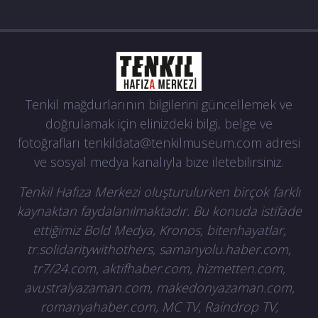
Tenkil mağdurlarının bilgilerini güncellemek ve
doğrulamak için elinizdeki bilgi, belge ve
fotoğrafları
tenkildata@tenkilmuseum.com
adresi
ve sosyal medya kanalıyla bize iletebilirsiniz.
Tenkil Hafıza Merkezi oluşturulurken birçok farklı
kaynaktan faydalanılmaktadır. Bu konuda istifade
ettiğimiz Bold Medya, Kronos, bitenhayatlar,
tr.solidaritywithothers, samanyolu.haber.com,
tr7/24.com, aktifhaber.com, hizmetten.com,
avustralyazaman.com, makedonyazaman.com,
romanyahaber.com, MC TV, Raindrop TV,