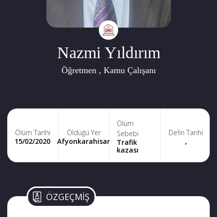
Nazmi Yıldırım
Öğretmen , Kamu Çalışanı
Ölüm
Ölüm Tarihi
Öldüğü Yer
Defin Tarihi
Sebebi
15/02/2020
Afyonkarahisar
,
Trafik
kazası
ÖZGEÇMİŞ