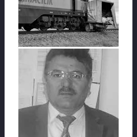
36008 sefer sayılı yük treni çarptı. Trenin 500
metre sürüklediği kamyonetin sürücüsü
Nazmi Yıldırım hayatını kaybetti.
Kazaya ilişkin soruşturma sürüyor. Kazanın
meydana geldiği hemzemin geçitte geçtiğimiz
hafta da bariyerleri devirip geçmeye çalışan
farklı bir ekmek kamyonetine tren çarpmış,
sürücüsü de ağır yaralanmıştı.