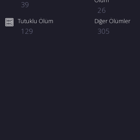
Ölüm
39
26
Tutuklu Ölüm
Diğer Ölümler
129
305