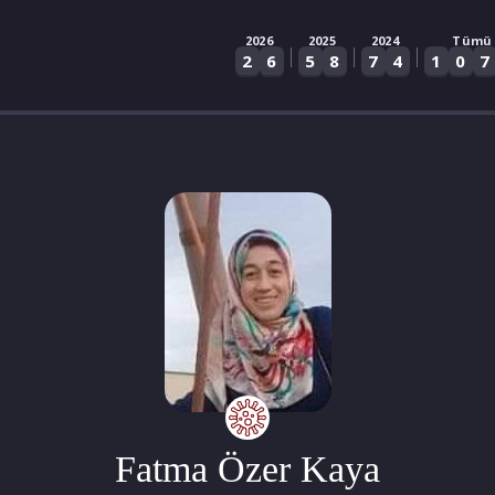
2026
2025
2024
Tümü
|
|
|
2
6
5
8
7
4
1
0
7
Fatma Özer Kaya