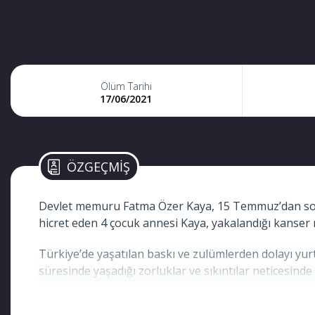
Ölüm Tarihi
17/06/2021
ÖZGEÇMİŞ
Devlet memuru Fatma Özer Kaya, 15 Temmuz’dan sonr
hicret eden 4 çocuk annesi Kaya, yakalandığı kanser n
Türkiye’de yaşatılan baskı ve zulümlerden dolayı yu
süresinde yaşadığı zorluklar ve sıkıntılar neticesin
günden güne ilerliyordu. Bulundukları ülkedeki teda
vefat etti.