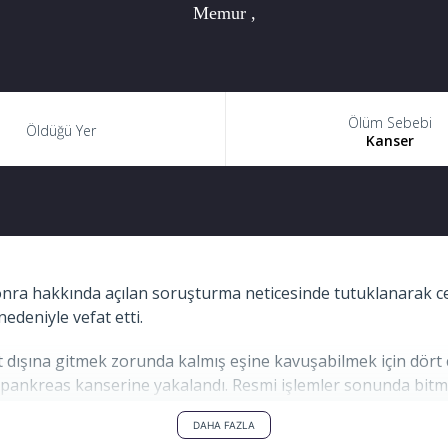
Memur ,
Ölüm Sebebi
Öldüğü Yer
Kanser
a hakkında açılan soruşturma neticesinde tutuklanarak cez
edeniyle vefat etti.
rt dışına gitmek zorunda kalmış eşine kavuşabilmek için dö
de pankreas kanserine yakalandı. Resmi işlemler sonunda bitm
vi masrafları ve bazı zorluklar sebebiyle Türkiye’ye geri d
DAHA FAZLA