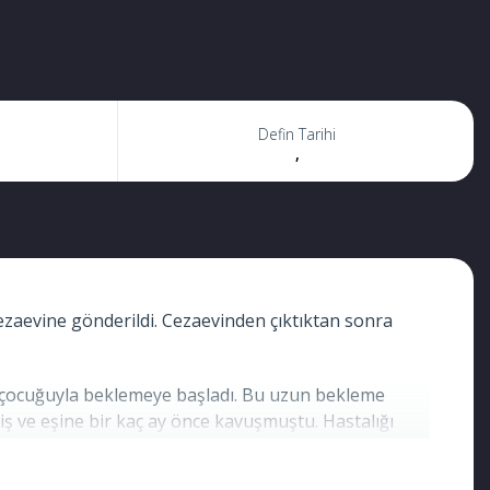
Defin Tarihi
,
aevine gönderildi. Cezaevinden çıktıktan sonra
rt çocuğuyla beklemeye başladı. Bu uzun bekleme
iş ve eşine bir kaç ay önce kavuşmuştu. Hastalığı
önmek zorunda kaldı. Ancak ülkesine döndükten sonra