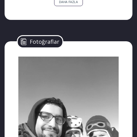
DAHA FAZLA
hayatını kaybeden 3 çocuğundan en büyüğü
9 yaşındaki Yavuz Selim idi. Yavuz Selim’in
okul arkadaşları cenaze törenine ölen
arkadaşlarının fotoğrafları ile katıldı.
Fotoğraflar