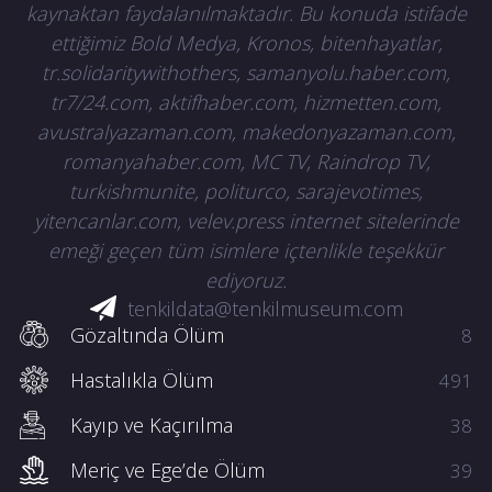
kaynaktan faydalanılmaktadır. Bu konuda istifade
ettiğimiz Bold Medya, Kronos, bitenhayatlar,
tr.solidaritywithothers, samanyolu.haber.com,
tr7/24.com, aktifhaber.com, hizmetten.com,
avustralyazaman.com, makedonyazaman.com,
romanyahaber.com, MC TV, Raindrop TV,
turkishmunite, politurco, sarajevotimes,
yitencanlar.com, velev.press internet sitelerinde
emeği geçen tüm isimlere içtenlikle teşekkür
ediyoruz.
tenkildata@tenkilmuseum.com
Gözaltında Ölüm
8
Hastalıkla Ölüm
491
Kayıp ve Kaçırılma
38
Meriç ve Ege’de Ölüm
39