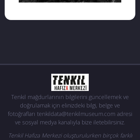
Tenkil mağdurlarının bilgilerini güncellemek ve
doğrulamak için elinizdeki bilgi, belge ve
fotoğrafları
tenkildata@tenkilmuseum.com
adresi
ve sosyal medya kanalıyla bize iletebilirsiniz.
Tenkil Hafıza Merkezi oluşturulurken birçok farklı