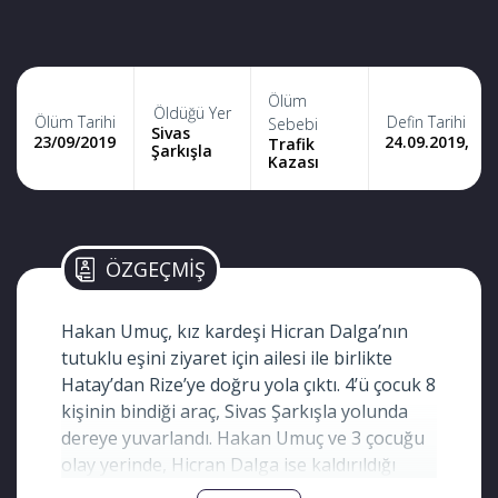
Ölüm
Öldüğü Yer
Ölüm Tarihi
Defin Tarihi
Sebebi
Sivas
23/09/2019
24.09.2019,
Trafik
Şarkışla
Kazası
ÖZGEÇMİŞ
Hakan Umuç, kız kardeşi Hicran Dalga’nın
tutuklu eşini ziyaret için ailesi ile birlikte
Hatay’dan Rize’ye doğru yola çıktı. 4’ü çocuk 8
kişinin bindiği araç, Sivas Şarkışla yolunda
dereye yuvarlandı. Hakan Umuç ve 3 çocuğu
olay yerinde, Hicran Dalga ise kaldırıldığı
hastanede hayatını kaybetti. Hakan Umuç’un