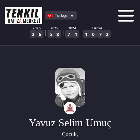
Skip
to
Türkçe
content
2026
2025
2024
Tümü
|
|
|
2
6
5
8
7
4
1
0
7
2
Yavuz Selim Umuç
Çocuk,