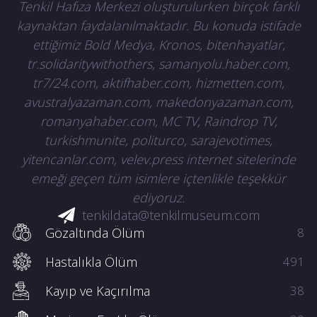
Tenkil Hafıza Merkezi oluşturulurken birçok farklı
kaynaktan faydalanılmaktadır. Bu konuda istifade
ettiğimiz Bold Medya, Kronos, bitenhayatlar,
tr.solidaritywithothers, samanyolu.haber.com,
tr7/24.com, aktifhaber.com, hizmetten.com,
avustralyazaman.com, makedonyazaman.com,
romanyahaber.com, MC TV, Raindrop TV,
turkishmunite, politurco, sarajevotimes,
yitencanlar.com, velev.press internet sitelerinde
emeği geçen tüm isimlere içtenlikle teşekkür
ediyoruz.
tenkildata@tenkilmuseum.com
Gözaltında Ölüm
8
Hastalıkla Ölüm
491
Kayıp ve Kaçırılma
38