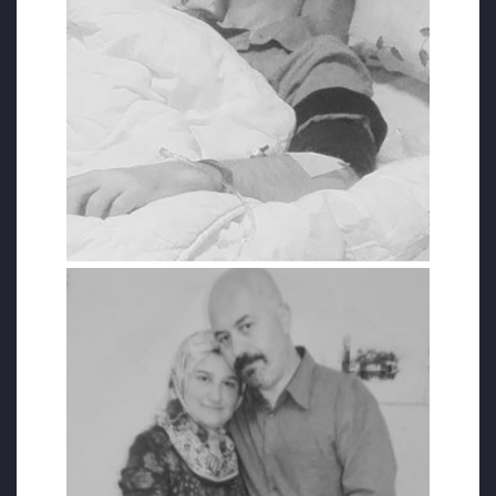
Ümit Gökhasan, 13 Şubat 2020 tarihinde ameliyatla midesi
komple alınmıştı. Koronavirüs pandemisi nedeniyle de uzun
süre kemoterapi alamadı. 21 yıl boyunca polis olarak çalışan
Ümit Gökhasan, 2020 Ağustos’unda, hakkında yürütülen yoğun
kamuoyu baskısı sonucu infaz ertelemesi verilerek tahliye
edilmişti. Tahliye edildiğinde hastalığı iyice ilerlemiş olan
Gökhasan, tedavi gördüğü hastanede kurtarılamayarak yaşama
veda etti.
GERGERLİOĞLU: ÇEKTİĞİ HER ACIYA ŞAHİDİM
Gökhasan’ın vefatıyla ilgili HDP Milletvekili Ömer Faruk
Gergerlioğlu, “Afyon cezaevinde büyük ihmaller ve gecikmeler
vardı. KHKlı eski polis Ümit Gökhasan vefat etti. Çektiği her acıya
şahidim!” dedi.