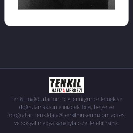
Tenkil mağdurlarının bilgilerini güncellemek ve
doğrulamak için elinizdeki bilgi, belge ve
fotoğrafları
tenkildata@tenkilmuseum.com
adresi
ve sosyal medya kanalıyla bize iletebilirsiniz.