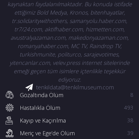
kaynaktan faydalanılmaktadır. Bu konuda istifade
ettiğimiz Bold Medya, Kronos, bitenhayatlar,
tr.solidaritywithothers, samanyolu.haber.com,
tr7/24.com, aktifhaber.com, hizmetten.com,
avustralyazaman.com, makedonyazaman.com,
romanyahaber.com, MC TV, Raindrop TV,
turkishmunite, politurco, sarajevotimes,
yitencanlar.com, velev.press internet sitelerinde
emeği geçen tüm isimlere içtenlikle teşekkür
ediyoruz.
tenkildata@tenkilmuseum.com
Gözaltında Ölüm
8
Hastalıkla Ölüm
493
Kayıp ve Kaçırılma
38
Meriç ve Ege’de Ölüm
39