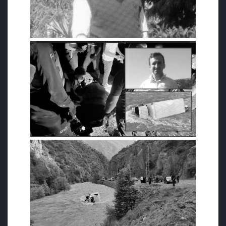
belirlenen sürücü için arama kurtarma
çalışması başlatıldı.
İki çocuk babası olan Zübeyir Topal’ı 110
kişilik ekip tarafından aranmasına rağmen
henüz ulaşılamadı. Öte yandan olay yerine
giden Artvin Valisi Yılmaz Doruk, “Kamyon
şoförü halen kayıp. Kendisine ulaşamadık.
Bir iz de bulamadık. Kamyonun suya düştüğü
noktada bir el çantasına rastladık. Bundan
yola çıkarak aramalarımızı sürdürüyoruz.
Araç suya düştüğü noktadan suyun debisinin
çok yüksek olması nedeniyle 500 metre
kadar sürüklenmiş durumda. Aracın içinde
kontroller yapıldı kendisi aracın içinde değil”
açıklamasını yaptı.