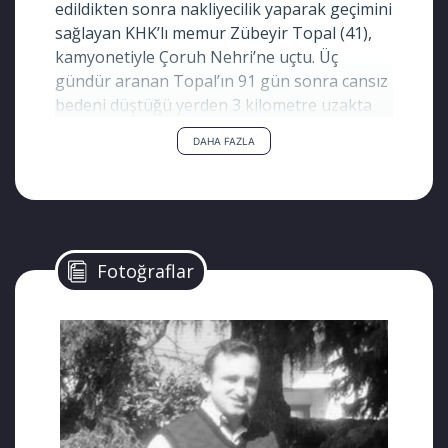
edildikten sonra nakliyecilik yaparak geçimini
sağlayan KHK’lı memur Zübeyir Topal (41),
kamyonetiyle Çoruh Nehri’ne uçtu. Üç
gündür aranan Topal’ın 91 gün sonra cansız
bedeni düştüğü yerden 3 kilometre uzakta
bulundu.
DAHA FAZLA
Kaza, 23 Mayıs 2023’te saat 15.00 sıralarında
Artvin- Ardahan kara yolunun 34’üncü
kilometresinde meydana geldi. Zübeyir
Topal’ın kontrolünü kaybettiği 55 AIL 79
plakalı kamyonet, Çoruh Nehri’ne düştü.
Fotoğraflar
AKINTIYA KAPILMIŞ
İhbar üzerine bölgeye jandarma, sağlık ve
AFAD ekipleri sevk edildi. Ekipler, ulaştıkları
kamyonette sürücü Topal bulunamadı.
Nehirde akıntıya kapılarak kaybolduğu