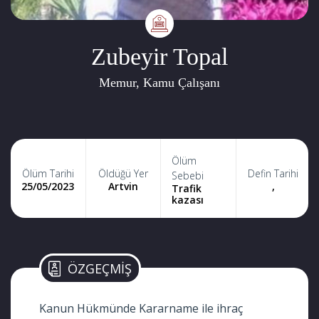
Zubeyir Topal
Memur, Kamu Çalışanı
Ölüm
Ölüm Tarihi
Öldüğü Yer
Defin Tarihi
Sebebi
25/05/2023
Artvin
,
Trafik
kazası
ÖZGEÇMİŞ
Kanun Hükmünde Kararname ile ihraç