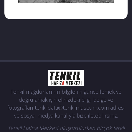
Tenkil mağdurlarının bilgilerini güncellemek ve
doğrulamak için elinizdeki bilgi, belge ve
fotoğrafları
tenkildata@tenkilmuseum.com
adresi
ve sosyal medya kanalıyla bize iletebilirsiniz.
Tenkil Hafıza Merkezi oluşturulurken birçok farklı