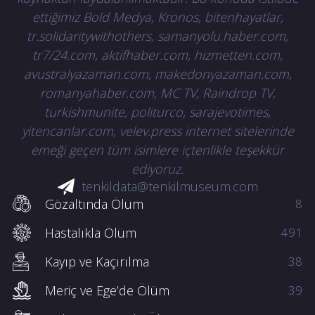
ettiğimiz Bold Medya, Kronos, bitenhayatlar,
tr.solidaritywithothers, samanyolu.haber.com,
tr7/24.com, aktifhaber.com, hizmetten.com,
avustralyazaman.com, makedonyazaman.com,
romanyahaber.com, MC TV, Raindrop TV,
turkishmunite, politurco, sarajevotimes,
yitencanlar.com, velev.press internet sitelerinde
emeği geçen tüm isimlere içtenlikle teşekkür
ediyoruz.
tenkildata@tenkilmuseum.com
Gözaltında Ölüm
8
Hastalıkla Ölüm
491
Kayıp ve Kaçırılma
38
Meriç ve Ege’de Ölüm
39