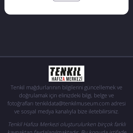
Tenkil mağdurlarının bilgilerini güncellemek ve
doğrulamak için elinizdeki bilgi, belge ve
fotoğrafları
tenkildata@tenkilmuseum.com
adresi
ve sosyal medya kanalıyla bize iletebilirsiniz.
Tenkil Hafıza Merkezi oluşturulurken birçok farklı
kaynaktan faydalanılmaktadır. Bu konuda istifade