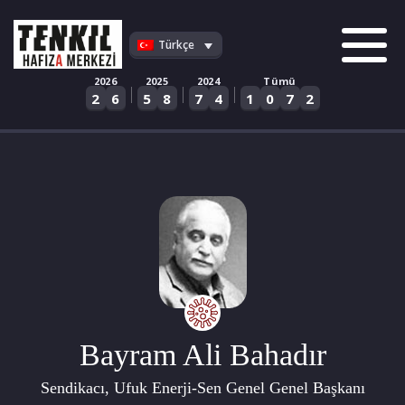
Skip
to
Türkçe
content
2026
2025
2024
Tümü
|
|
|
2
6
5
8
7
4
1
0
7
2
Bayram Ali Bahadır
Sendikacı, Ufuk Enerji-Sen Genel Genel Başkanı