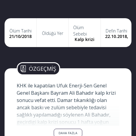
Ölüm
Ölüm Tarihi
Defin Tarihi
Öldüğü Yer
Sebebi
21/10/2018
22.10.2018,
Kalp krizi
ÖZGEÇMİŞ
KHK ile kapatılan Ufuk Enerji-Sen Genel
Genel Başkanı Bayram Ali Bahadır kalp krizi
sonucu vefat etti. Damar tıkanıklığı olan
ancak baskı ve zulüm sebebiyle tedavisi
sağlıklı yapılamadığı söylenen Ali Bahadır,
geçirdigi kalp krizi sonucu 1 hafta yoğun
bakımda kalmıştı.
DAHA FAZLA