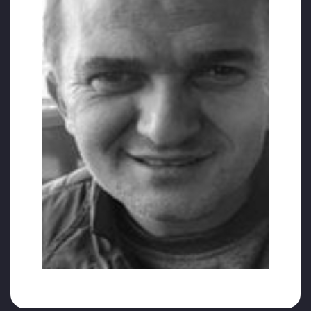
meydana geldi. Talihsiz polis memuru, freni patlayan bu
kamyonun neden olduğu iş kazasında hayatını kaybetti.