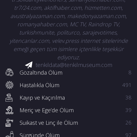
tr7/24.com, aktifhaber.com, hizmetten.com,
avustralyazaman.com, makedonyazaman.com,
romanyahaber.com, MC TV, Raindrop TV,
turkishmunite, politurco, sarajevotimes,
yitencanlar.com, velev.press internet sitelerinde
emeği geçen tüm isimlere içtenlikle teşekkür
ediyoruz.
tenkildata@tenkilmuseum.com
Gözaltında Ölüm
8
Hastalıkla Ölüm
491
Kayıp ve Kaçırılma
38
Meriç ve Ege’de Ölüm
39
Suikast ve Linç ile Ölüm
26
Sürgünde Ölüm
97