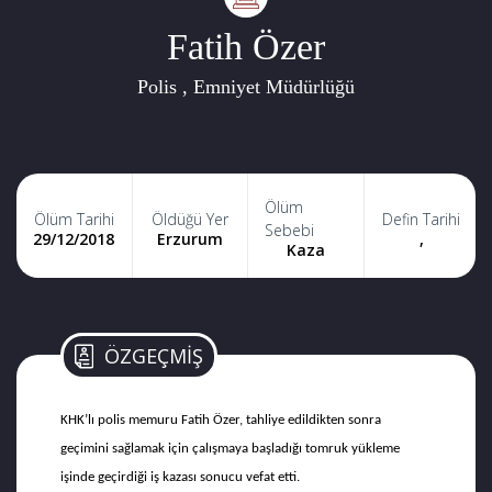
Fatih Özer
Polis , Emniyet Müdürlüğü
Ölüm
Ölüm Tarihi
Öldüğü Yer
Defin Tarihi
Sebebi
29/12/2018
Erzurum
,
Kaza
ÖZGEÇMİŞ
KHK’lı polis memuru Fatih Özer, tahliye edildikten sonra
geçimini sağlamak için çalışmaya başladığı tomruk yükleme
işinde geçirdiği iş kazası sonucu vefat etti.