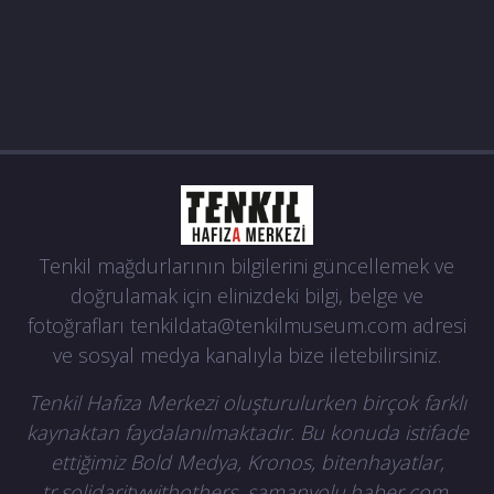
Tenkil mağdurlarının bilgilerini güncellemek ve
doğrulamak için elinizdeki bilgi, belge ve
fotoğrafları
tenkildata@tenkilmuseum.com
adresi
ve sosyal medya kanalıyla bize iletebilirsiniz.
Tenkil Hafıza Merkezi oluşturulurken birçok farklı
kaynaktan faydalanılmaktadır. Bu konuda istifade
ettiğimiz Bold Medya, Kronos, bitenhayatlar,
tr.solidaritywithothers, samanyolu.haber.com,