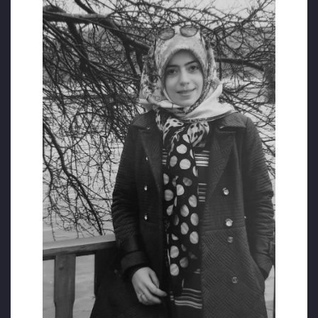
elinden alındı.
Tutukluluktaki Sağlık Durumu:
Cezaevinin
kötü koşullarında zatürre mikrobu kaptı.
Ölümünden Sorumlu Kişi ve Kurumlar:
İçişleri Bakanlığı
Adalet Bakanlığı
AKP iktidarı (Recep Tayyip Erdoğan ve
‘Tenkil’ sürecinde imza yetkisi bulunan
kabine üyeleri)
Ordu Ceza İnfaz Kurumu Müdür ve Müdür
yardımcıları
Ordu Ceza İnfaz Kurumu doktoru
Sorumlular Hakkında İşlem:
Aile şikâyette