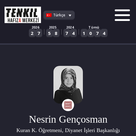
Skip
to
Türkçe
content
2026
2025
2024
Tümü
|
|
|
2
7
5
8
7
4
1
0
7
4
Nesrin Gençosman
Kuran K. Öğretmeni, Diyanet İşleri Başkanlığı