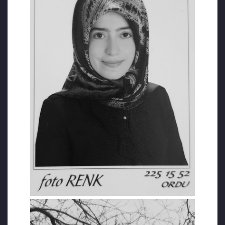
AİHM’e göre “acil durumlarda mahpusa
sağlık hizmetinin derhal sağlanamaması,
gecikmesinde gerekçe olmayacak bir şekilde
mahpusa sağlık hizmetinin sunulmaması,
tedavisinin eksik yerine getirilmesi, kişinin
onurunun zedelenmesine ve kişide acıya
sebep olup aşağılanmış hissetmesine neden
olduğundan, bu durumun fiziksel ve moral
direncini azaltması nedeniyle hastalığını ikiye
katlayabileceği” belirtilerek işkence ve kötü
muamele yasağını düzenleyen 3. madde
kapsamında ihlal olarak değerlendirmiştir.
Gerekli sağlık hizmetinin sunulmaması ve
ölümün gerçekleşmesi halinde yaşam
hakkının ihlal edildiğine karar verilmiştir.
Temel İnsani Hak İhlalleri:
Yaşam hakkı