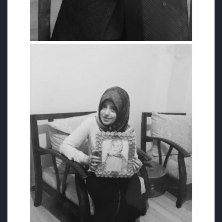
bulundu fakat hiçbir işlem başlatılmadı.
*Nesrin Gençosman’ın fotoğrafları Tenkil
Müzesi, Bold Medya ve Kronos’tan alınmıştır.