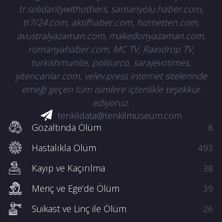
tr.solidaritywithothers, samanyolu.haber.com,
tr7/24.com, aktifhaber.com, hizmetten.com,
avustralyazaman.com, makedonyazaman.com,
romanyahaber.com, MC TV, Raindrop TV,
turkishmunite, politurco, sarajevotimes,
yitencanlar.com, velev.press internet sitelerinde
emeği geçen tüm isimlere içtenlikle teşekkür
ediyoruz.
tenkildata@tenkilmuseum.com
Gözaltında Ölüm
8
Hastalıkla Ölüm
493
Kayıp ve Kaçırılma
38
Meriç ve Ege’de Ölüm
39
Suikast ve Linç ile Ölüm
26