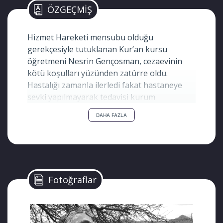
ÖZGEÇMİŞ
Hizmet Hareketi mensubu olduğu
gerekçesiyle tutuklanan Kur’an kursu
öğretmeni Nesrin Gençosman, cezaevinin
kötü koşulları yüzünden zatürre oldu.
Hastalığı zamanla ilerledi fakat hastaneye
sevki yapılmayarak tedavisi kurum
doktorunun verdiği ilaçlar ile geçiştirildi.
DAHA FAZLA
İlaçlarını kullanamadığı için komaya giren
genç öğretmen, hastaneye kaldırıldı ancak
tüm müdahalelere rağmen kurtarılamadı.
Adı Soyadı:
Nesrin Gençosman
Fotoğraflar
Doğum Tarihi:
17 Ocak 1988
Yaşı:
30
Cinsiyeti:
Kadın