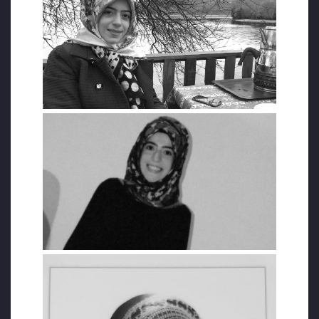
Medeni Durumu:
Bekar – Nişanlı
Mesleki:
Kur’an Kursu Öğretmeni
Gözaltına Altına Alındığı:
Şehir Ordu
Gözaltı Süresi:
2 gün
Tutuklanma Tarihi :
1 Haziran 2018
Tutuklandığı Şehir:
Ordu
Tutuklama Kararı Talep Eden Savcılık :
Erzurum Cumhuriyet Savcılığı
Tutuklama Kararı Veren Mahkeme:
Erzurum 3. Ağır Ceza Mahkemesi
Hakkında İstenen Ceza:
Terör örgütü
üyeliği suçlaması
Tutuklu Kaldığı Cezaevi:
Ordu E Tipi Ceza
İnfaz Kurumu
Tutukluluk ve Hüküm Süresi İhlalleri
(Süre-Sebep) /Tutukluluktaki Hak
İhlalleri: