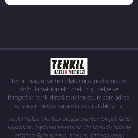
Tenkil mağdurlarının bilgilerini güncellemek ve
doğrulamak için elinizdeki bilgi, belge ve
fotoğrafları
tenkildata@tenkilmuseum.com
adresi
ve sosyal medya kanalıyla bize iletebilirsiniz.
Tenkil Hafıza Merkezi oluşturulurken birçok farklı
kaynaktan faydalanılmaktadır. Bu konuda istifade
ettiğimiz Bold Medya, Kronos, bitenhayatlar,