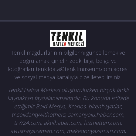
Tenkil mağdurlarının bilgilerini güncellemek ve
doğrulamak için elinizdeki bilgi, belge ve
fotoğrafları
tenkildata@tenkilmuseum.com
adresi
ve sosyal medya kanalıyla bize iletebilirsiniz.
Tenkil Hafıza Merkezi oluşturulurken birçok farklı
kaynaktan faydalanılmaktadır. Bu konuda istifade
ettiğimiz Bold Medya, Kronos, bitenhayatlar,
tr.solidaritywithothers, samanyolu.haber.com,
tr7/24.com, aktifhaber.com, hizmetten.com,
avustralyazaman.com, makedonyazaman.com,