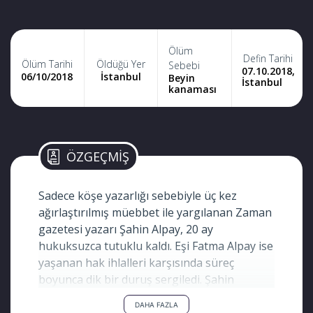
Ölüm
Defin Tarihi
Ölüm Tarihi
Öldüğü Yer
Sebebi
07.10.2018,
06/10/2018
İstanbul
Beyin
İstanbul
kanaması
ÖZGEÇMİŞ
Sadece köşe yazarlığı sebebiyle üç kez
ağırlaştırılmış müebbet ile yargılanan Zaman
gazetesi yazarı Şahin Alpay, 20 ay
hukuksuzca tutuklu kaldı. Eşi Fatma Alpay ise
yaşanan hak ihlalleri karşısında süreç
boyunca dik bir duruş sergiledi. Şahin
Alpay’ın tahliyesinden 6 ay sonra beyin
DAHA FAZLA