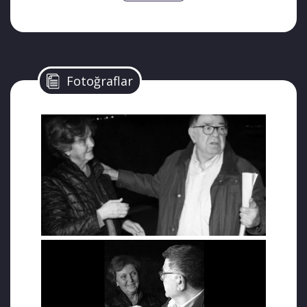
kanaması geçiren Fatma Alpay, hayata
gözlerini yumdu.
Yaşı:
75
Eşinin İsmi:
Şahin Alpay
Çocuklarının İsimleri:
Elvan Alpay, Acar
Fotoğraflar
Alpay
Eğitim Durumu:
İstanbul Üniversitesi
Edebiyat Fakültesi