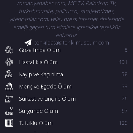
romanyahaber.com, MC TV, Raindrop TV,
turkishmunite, politurco, sarajevotimes,
yitencanlar.com, velev.press internet sitelerinde
emeği geçen tüm isimlere içtenlikle teşekkür
ediyoruz.
tenkildata@tenkilmuseum.com
Gözaltında Ölüm
8
Hastalıkla Ölüm
491
Kayıp ve Kaçırılma
38
Meriç ve Ege’de Ölüm
39
Suikast ve Linç ile Ölüm
26
Sürgünde Ölüm
97
Tutuklu Ölüm
129