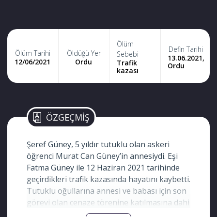
Ölüm
Defin Tarihi
Ölüm Tarihi
Öldüğü Yer
Sebebi
13.06.2021,
12/06/2021
Ordu
Trafik
Ordu
kazası
ÖZGEÇMİŞ
Şeref Güney, 5 yıldır tutuklu olan askeri
öğrenci Murat Can Güney’in annesiydi. Eşi
Fatma Güney ile 12 Haziran 2021 tarihinde
geçirdikleri trafik kazasında hayatını kaybetti.
Tutuklu oğullarına annesi ve babası için son
görevi olan cenaze törenine katılmasına dahi
izin verilmedi.