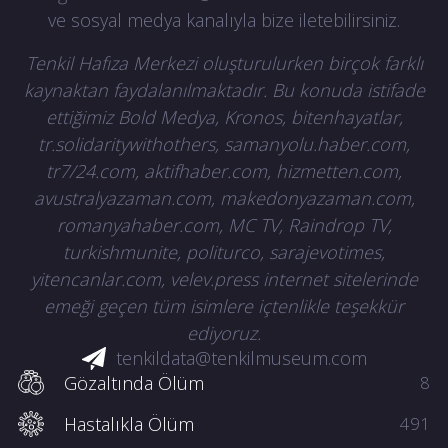
üstün tutan hukuka uygun olarak hareket
ve sosyal medya kanalıyla bize iletebilirsiniz.
etmek.! Anne ve babasına karşı son görevini
yapmasına engel olmayın.!” ifadeleriyle tepki
Tenkil Hafıza Merkezi oluşturulurken birçok farklı
göstermişti.
kaynaktan faydalanılmaktadır. Bu konuda istifade
ettiğimiz Bold Medya, Kronos, bitenhayatlar,
tr.solidaritywithothers, samanyolu.haber.com,
tr7/24.com, aktifhaber.com, hizmetten.com,
avustralyazaman.com, makedonyazaman.com,
romanyahaber.com, MC TV, Raindrop TV,
turkishmunite, politurco, sarajevotimes,
yitencanlar.com, velev.press internet sitelerinde
emeği geçen tüm isimlere içtenlikle teşekkür
ediyoruz.
tenkildata@tenkilmuseum.com
Gözaltında Ölüm
8
Hastalıkla Ölüm
491