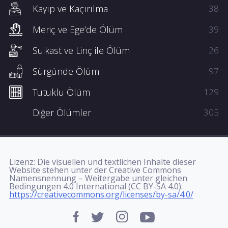
Kayıp ve Kaçırılma
38
Meriç ve Ege’de Ölüm
39
Suikast ve Linç ile Ölüm
26
Sürgünde Ölüm
97
Tutuklu Ölüm
129
Diğer Ölümler
305
Lizenz: Die visuellen und textlichen Inhalte dieser
Website stehen unter der Creative Commons
Namensnennung – Weitergabe unter gleichen
Bedingungen 4.0 International (CC BY-SA 4.0).
https://creativecommons.org/licenses/by-sa/4.0/