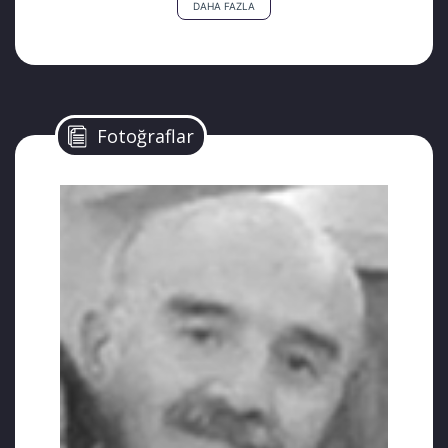
DAHA FAZLA
5 yıldır tutuklu olan askeri öğrenci Murat
Can Güney’in annesi ve babası geçirdikleri
trafik kazasında yaşamlarını yitirdi. Güney’e
annesi ve babası için son görevi olan cenaze
törenine katılmasına dahi izin verilmedi.
Fotoğraflar
Ordu’nun Fatsa ilçesinde meydana gelen
trafik kazasında sürücü Şeref Güney ile eşi
Fatma Güney ağır yaralandı. Güney çifti, 112
ekipleri tarafından ambulansla hastaneye
kaldırıldılar. Fatma Güney Ünye Devlet
Hastanesinde, Şeref Güney ise Ordu Devlet
Hastanesinde hayatını kaybetti. Kaza, Ünye
Fatsa Karayolu‘nda meydana geldi. Edinilen
bilgiye göre, Şeref Güney yönetimindeki 55
EH 052 plakalı otomobil sürücünün
direksiyon hakimiyetinin kaybetmesi sonucu
yol kenarında bulunan sulama kanalına girdi.