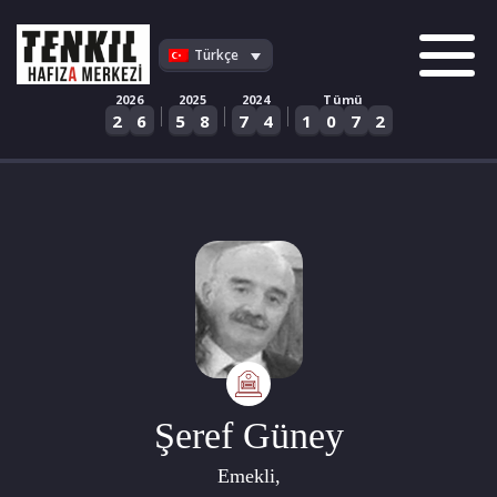
Skip
to
Türkçe
content
2026
2025
2024
Tümü
|
|
|
2
6
5
8
7
4
1
0
7
2
Şeref Güney
Emekli,