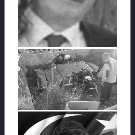
Yaklaşık 10 metre sulama kanalı içinde
sürüklenen otomobil, kanal üzerinde
bulunan beton geçiş köprüsüne çarptı.
“BM SERBEST BIRAK DEDİ, BIRAKMADILAR”
Acı haberi Güney’in avukatı Ayça Can Çiçek,
Twitter hesabından paylaştı. Heper, “BM
serbest bırak dedi bırakmadılar, Yargıtay
dosyayı bozdu bırakmadılar. Bugün anne
babasını trafik kazasında kaybetti. Şimdi
bıraksalar telafi edebilir mi bu acıyı? Bu gülen
yüze ‘Anneni ve babanı kaybettik.’ demek
kolay mı? Ya cenazeye kelepçeli gitse mi
gitmese mi karar vermek? Bir gecede hem
annesini hem babasını kaybeden Harbiyeliye
bu haberi vermek de bana düşüyor. Nasıl?
Rahat mıyız yattığımız yerde?” dedi.