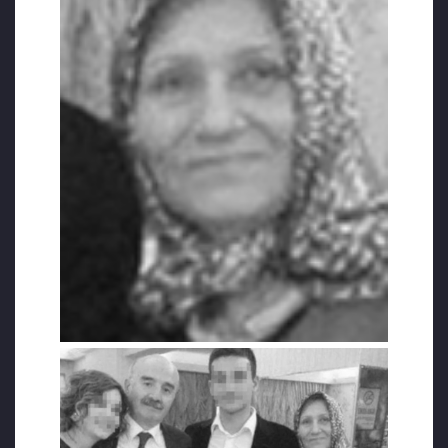
Konuyla ilgili Adalet Bakanlığı’na not
gönderdiğini açıklayan Cumhuriyet Halk
Partisi (CHP) milletvekili Sezgin Tanrıkulu
sosyal medya hesabından paylaştığı videoda,
öğrencinin annesine ve babasına karşı son
defa dini, vicdani ve insani bir törene katılma
hakkının elinden alındığını söyledi ve “Hiç
olmazsa taziye hakkını tanıyın. Böyle
subjektif bir kararı olur mu jandarmanın?”
ifadelerini kullandı. Müebbet alan askeri
öğrencilerin anneleri anlatıyor: Yetiştiren de,
ceza veren de devlet. Covid-19 salgınına
rağmen kongre salonlarında, camide ibadet
sırasında binlerce kişinin bir araya gelmesine
izin verildiği hatırlatan Tanrıkulu
“Tutuklunun yasal hakkı olan törene
katılmasını engelleyip vicdani ve insanı suçla
anılmayın” diye yazdı.