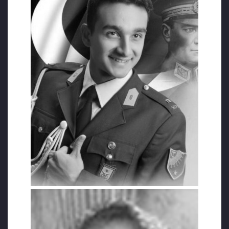
ÖĞRENCiNiN ANNESiNE VE BABASINA KARŞI
SON DEFA DiNi, ViCDANI VE iNSANi BiR
TÖRENE KATILMA HAKKI ELiNDEN ALINDI
Silivri’de tutuklu bulunan askeri öğrenci
Murat Can Güney’in annesi ve babasının
cenaze törenine katılmasına izin verilmemesi
muhalefet partilerinin ve bazı sivil toplum
örgütlerinin tepkisine yol açtı. Samsun’dan
Ordu’ya giderken geçirdikleri trafik
kazasında anne babasını yitiren Murat Can
Güney’in ebeveynlerin Fatsa’da düzenlenecek
cenaze törenine katılması konusundaki
talebine savcılığın olumlu görüş bildirdiği,
ancak talebin jandarma yetkilileri tarafından
Covid-19 salgını nedeniyle tedbir alma
konusunda zorluk yaşandığı gerekçesiyle
reddedildiği belirtildi.