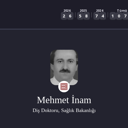
2026
2025
2024
Tümü
|
|
|
2
6
5
8
7
4
1
0
7
Mehmet İnam
Diş Doktoru, Sağlık Bakanlığı