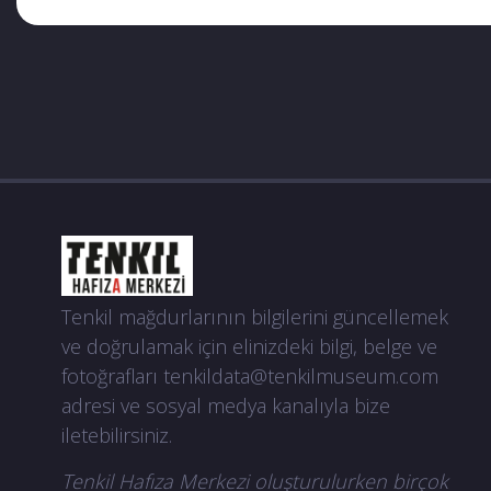
Tenkil mağdurlarının bilgilerini güncellemek
ve doğrulamak için elinizdeki bilgi, belge ve
fotoğrafları
tenkildata@tenkilmuseum.com
adresi ve sosyal medya kanalıyla bize
iletebilirsiniz.
Tenkil Hafıza Merkezi oluşturulurken birçok