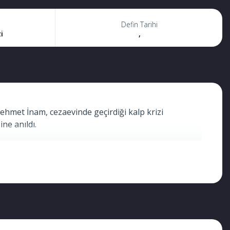
Defin Tarihi
i
,
met İnam, cezaevinde geçirdiği kalp krizi
ne anıldı.