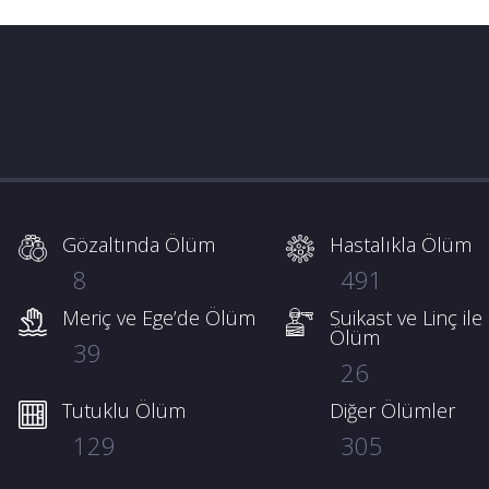
Gözaltında Ölüm
Hastalıkla Ölüm
8
491
Meriç ve Ege’de Ölüm
Suikast ve Linç ile
Ölüm
39
26
Tutuklu Ölüm
Diğer Ölümler
129
305