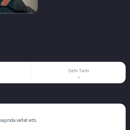
Defin Tarihi
,
şında vefat etti.