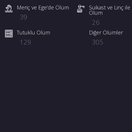
Meriç ve Ege’de Ölüm
Suikast ve Linç ile
Ölüm
39
26
Tutuklu Ölüm
Diğer Ölümler
129
305