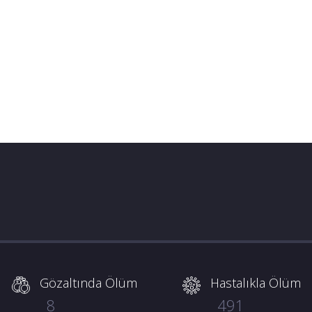
Gözaltında Ölüm
Hastalıkla Ölüm
8
491