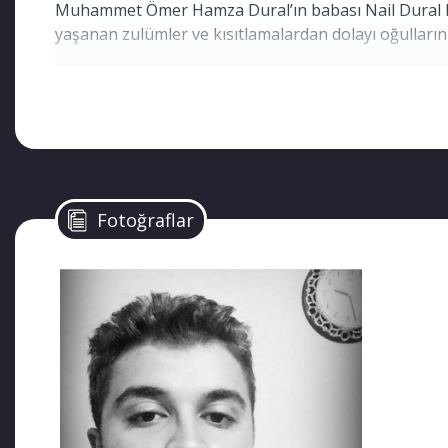
Muhammet Ömer Hamza Dural’ın babası Nail Dural Muş
yaşanan zulümler ve kısıtlamalardan dolayı oğulların
Fotoğraflar