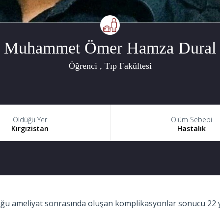
Muhammet Ömer Hamza Dural
Öğrenci , Tıp Fakültesi
Öldüğü Yer
Ölüm Sebebi
Kırgızistan
Hastalık
duğu ameliyat sonrasında oluşan komplikasyonlar sonucu 22 ya