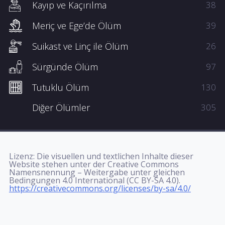
Kayıp ve Kaçırılma
38
Meriç ve Ege’de Ölüm
39
Suikast ve Linç ile Ölüm
26
Sürgünde Ölüm
97
Tutuklu Ölüm
130
Diğer Ölümler
305
Lizenz: Die visuellen und textlichen Inhalte dieser
Website stehen unter der Creative Commons
Namensnennung – Weitergabe unter gleichen
Bedingungen 4.0 International (CC BY-SA 4.0).
https://creativecommons.org/licenses/by-sa/4.0/