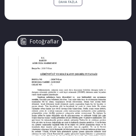
DAHA FAZLA
için çıktıkları bu yolda Ege’nin soğuk
sularında can verdiler.. Baba Hasan Aksoy
kurtarıldı fakat eşinin ve çocuğunun
cenazesini defnedemeden cezaevine
gönderildi.
Fotoğraflar
EGE’DE BİR UMUT YOLCULUĞU…
28 Temmuz 2018 tarihinde Ege’de üçü bebek
olmak üzere 7 kişi bindikleri botun alabora
olması nedeniyle hayatını kaybetti.
Türkiye’deki zulümden kurtulmak için bota
binen KHK’lı edebiyat öğretmeni Hasan
Aksoy ve ailesi de batan botun içindeydi.
Hasan Aksoy bir balıkçı teknesi tarafından
kurtarıldığında eşi Sena Aksoy ve 3 yaşındaki
oğlu Yusuf Baha Aksoy çoktan Ege’nin soğuk
sularında can vermişti. Hemen aynı gün
gözaltına alınan Hasan Aksoy tutuklanarak