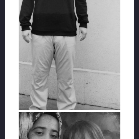
şöyle anlattı: Benim ile alakalı aleyhte
beyanları olan şahıslar da ilk kollukta baskı
altında işkence altındaki, insanlık dışı
şartlarda alınan ifadelerini reddediyor hatta
bunları yapan kişileri, bu mahkemede
huzurlarınızda söylüyorlar. Diyorlar ki,
isimlerini Ayhan, İlkay ve Fatih diye bildiğimiz,
duyduğumuz kişiler tarafından ve KOM
müdürü tarafından bizlere baskı, cebir ve
şiddet uygulandı. Ne yazık ki ne kadar
söylerse söylesinler mahkeme bu ifadeleri
duymuyor!”
“KONUŞ! YOKSA SENİ CENAZEYE GÖNDERMEYİZ”
En son Bartın Kız Meslek Lisesinde edebiyat
öğretmenliği yapan Hasan Aksoy, eşi Sena
Aksoy ve oğulları Yusuf Baha ile birlikte 28
Temmuz 2018’de Ayvalık’tan Midilli adasına