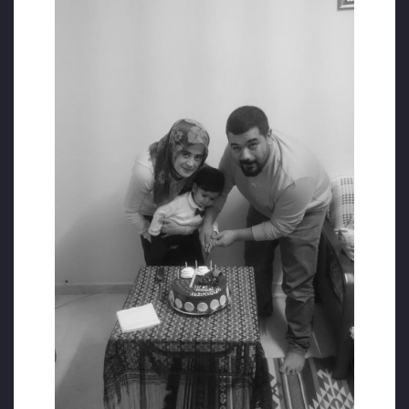
kahramanca, rahat rahat bana verebilirsiniz.
Dedim ya arkamda Allah’tan başka kimse
yok…
“MERHAMET ZULMÜN MERHEMİ OLAMAZ”
Sizlerden merhamet istemiyorum, hiç
kimsenin şahsıma acımasına ihtiyacım yok,
merhamet de zulmün bir parçası, ne bana
acıyın ne de soykırıma kurban verdiğim
eşime ve çocuğuma!! Merhamet zulmün
merhemi olamaz. Bu yazmış olduğum
savunma haşirdeki mahkemeyi kübraya bir
arzuhaldir. Ve dergahı ilahiyeye de bir
şekvadır. Allah elbette adil-i mutlaktır.”
OKUL MÜDÜRÜ ŞİKAYET ETTİ
Önce çalıştığı okul müdürü, sonra da kuzeni