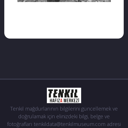
Tenkil mağdurlarının bilgilerini güncellemek ve
doğrulamak için elinizdeki bilgi, belge ve
fotoğrafları
tenkildata@tenkilmuseum.com
adresi