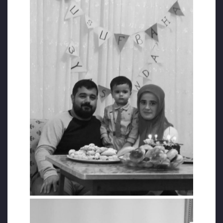
olduğunu maddeler halinde açıklayan Aksoy
savunmasının sonunda, evladını ve eşini
kaybetmiş bir insan olarak verilecek hiçbir
cezanın, acısının yakınından dahi
geçemeyeceğini haykırdı:
“Eşimi, çocuğumu, kayıp etmeme rağmen
normalde duyulsa gülüp geçilecek sebeplerle
beni de tutuklayıp zindana attınız. 2 canımı
bile toprağa vermeme müsaade etmeyerek
yapılan soykırımı yüreğime kazıdınız.
Vereceğiniz hiçbir ceza denizden tekneye
çıkardığımda sessizce yatan gözleri bu
dünyaya kapanmış bebelere bakarken
yaşadığım acının yakınından dahi geçemez.
Üç günahsız sabinin ve onlarcasının katili
olmak zorunda bırakılan sözde adaletten
zaten adalet beklemiyorum. İstediğiniz,
önceden belli olan cezayı korkmadan,