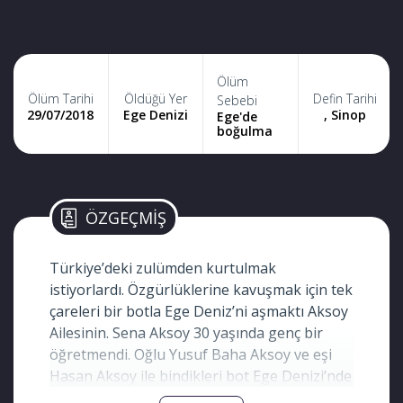
Ölüm
Ölüm Tarihi
Öldüğü Yer
Defin Tarihi
Sebebi
29/07/2018
Ege Denizi
, Sinop
Ege'de
boğulma
ÖZGEÇMİŞ
Türkiye’deki zulümden kurtulmak
istiyorlardı. Özgürlüklerine kavuşmak için tek
çareleri bir botla Ege Deniz’ni aşmaktı Aksoy
Ailesinin. Sena Aksoy 30 yaşında genç bir
öğretmendi. Oğlu Yusuf Baha Aksoy ve eşi
Hasan Aksoy ile bindikleri bot Ege Denizi’nde
alabora oldu. Genç anne ve oğlu özgürlük