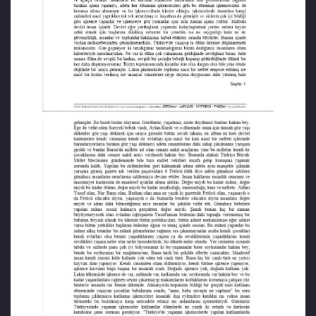
cezaevine gönderildi. Eşinin ve çocuğunun
cenazesine dahi katılamadı.
Bold Medya’dan Sevinç Özarslan Hasan
Aksoy’un ifadesine ulaştı ve hikayesini yazdı.
Aksoy ailesinin Ege’de hüzünle biten umut
yolculuğunun hikayesi şöyleydi:
Uzun bir süre yaşadıklarını, neden ülkesini
terk etmek istediğini ailesi de dahil kimseye
anlatmadı. Ta ki hayat arkadaşı Sena
Aksoy’un “Çık mahkemede yaşadığımız
soykırımı anlat, savunmanı muhakkak yap’
sözünü hatırlayana kadar…
‘SORUMLULAR BARTIN EMNİYET
MÜDÜRLÜĞÜNDEKİ İŞKENCECİLER’
Hasan Aksoy, 21 Mayıs 2019’da Bartın Ağır