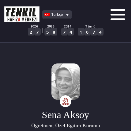
Skip
to
Türkçe
content
2026
2025
2024
Tümü
|
|
|
2
7
5
8
7
4
1
0
7
4
Sena Aksoy
Öğretmen, Özel Eğitim Kurumu