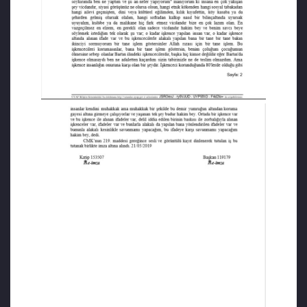
Ceza Mahkemesinde yaptığı ilk
savunmasında, ailesiyle birlikte bir tekneye
binip ülkesini terk etmesine sebep olanların
Bartın Emniyet Müdürlüğü’ndeki işkenceciler
olduğunu söyledi.
Aksoy, “Savcı beye söylemek istediğim tek şu
var; o kadar işkence yapılan insan var, o
kadar işkence altında alınan ifade var ve bu
işkencecilerle alakalı yapılan bana bir tane,
bir tane bakın, ikinciyi sormuyorum, bir tane
işlem göstersinler, Allah rızası için bir tane
işlem. Bu işkencecileri korumasınlar. Benim
çoluğumun çocuğumun ölmesine sebep
olanlar Bartın ilindeki işkencecilerdir. Başka
hiç kimse değildir. Eğer Bartın’da işkence
olmasaydı sizin tabirinizle ben ne adaletten
kaçardım ne de teslim olmazdım.” dedi.