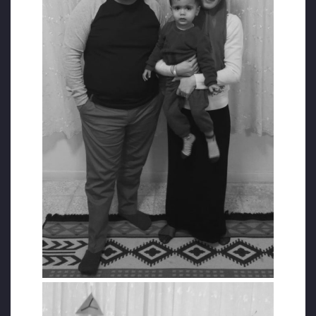
yapılan zulme sessiz kalmaya gerçekten
değer miydi? Şimdi benim hiçbir zaman
büyümeyecek evladım, ciğerparem
Yusufumun bedenini dahi toprağa
verememiş bir babanın feryadı olarak bu
ülkenin bütün politikacıları, bütün adalet
mekanizması, eğer adalet varsa bütün
yetkililer başlarını öne eğsin ve utanç içinde
sussun.”
“YAPILAN SOYKIRIMI YÜREĞİME KAZIDINIZ”
Hasan Aksoy, 21 Mayıs 2019’da yaptığı 3
sayfalık bu savunmasından sonra 29
Temmuz 2019’da el yazısıyla 29 sayfadan
oluşan ikinci bir savunma daha hazırladı ve 1
Ağustos 2019’da görülen karar
duruşmasında kendini tekrar savundu.
Tutuklu olmasının TC Anayasası’na aykırı