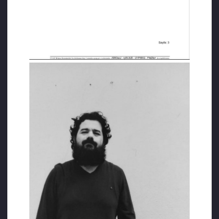
İşkence altında alınan bir ifade nedeniyle
kendisi hakkında yakalama kararı
çıkarıldığını, ifade verenlerle yüzleşmek
istediğini söylemesine rağmen bu
taleplerinin kabul edilmediğini yazan Aksoy,
“Ufacık Bartın’da bile yapılan işkenceleri
hepiniz bilmekte ve görmektesiniz.
İnsanların bu durumu mahkeme huzurunda
dile getirmelerine rağmen bırakın işlem
yapmayı, adeta her dönemin işkencecileri
gibi bu dönemin işkencecileri de koruma
altına alınmıştır ve bu işkencecilerin kimler
olduğu, insanlara hangi zulümleri yaptıkları
tek tek anlatılmış ve kayıtlara da girmiştir.”
ifadelerini kullandı.
İŞKENCECİLERİN İSİMLERİNİ VERDİ
Aksoy, işkencecileri mahkemede isim vererek