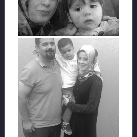
geçmek için bir tekneye bindiler. Tekne
adaya varamadan alabora oldu. Toplam 16
kişinin olduğu teknede 7 kişi hayatını
kaybetti. Eşi Gökhan Yeni ve daha bebek olan
Nurbanu ve Burhan’ı kaybeden Gülfem Yeni
de o geceyi yaşayan ve acısını hala taze olan
annelerden biriydi.
EŞİ VE OĞLUNUN CENAZESİNE BİLE
KATILMASINA İZİN VERİLMEDİ
Hasan Aksoy olaydan sonra tutuklanıp
Balıkesir Burhaniye Cezaevine gönderildi. Bir
yıl burada kalan Askoy, geçen yıl Ramazan
ayında ailesinin yaşadığı Mersin’e nakil istedi
ama nakledilmedi. Tarsus 1 Nolu T Tipi
Cezaevinde tutuklu kaldı.
Aksoy’a eşinin ve oğlunun cenazesine