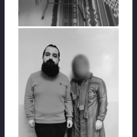
tarafından şikayet edildiği için Cemaat
soruşturmaları kapsamında tutuklanan
Hasan Aksoy 10 yıl 1 ay 15 gün hapis
cezasına çarptırıldı. Karar 28 Ağustos 2019’da
İstinaf Mahkemesi tarafından onaylandı. 1
Eylül 2016’da çıkarılan 672 sayılı KHK ile ihraç
edilen Aksoy, “Ben 1 Eylül’de ihraç edildim. 4
Ekim’de aranmam başlamış, arama kararı
olmadan firari diye ihbar (24 Ağustos 2016)
edilmişim.” demişti.
Hasan Aksoy, 29 Temmuz 2019’da yaptığı 29
sayfadan oluşan ikinci savunmasında
hakkındaki ‘suçlama’lara ayrıntılarıyla cevap
verdi, tüm iddiaları çürüttü ve “Okulda
çalışmak, bankaya para yatırmak, havale, eft
yapmak, işkence altındaki tanık beyanları
nasıl terör örgütü üyeliğine mesnet edilir?
Daha bunları siz evrensel hukukun cari