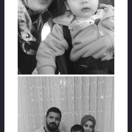
nasıl bir korku verilmiş ise insanlar
cenazelere saygı duyma duygusunu dahi
yitirmiş hale gelmişler. En basiti bizim
olayımız. Gördünüz, yaşadınız, siz de
duydunuz hakim bey. Ege’de vefat eden
Suriyeli bebek vardı, Aylan Kurdi ve o
dönemde onun için timsah gözyaşı dökenler,
gözyaşı dökmek için sıraya girenler bütün
zevab takımı, en alttan en üste bütün devlet
kademeleri kendi vatanının kendi öz evlatları
için nasıl bir kini, nasıl bir nefreti içlerinde
barındırıyorlarsa bırakın gözyaşı dökmeyi
adeta cenazelerine dahi sahip çıkılmama
yarışına girildi ve bunlar Bursa’da millete ait
olan cenaze araçlarını yine bu milletin kendi
öz çocuklarına cenaze nakil aracı verilmedi.
Türkiye Büyük Millet Meclisinin gündeminde
bile bazı milletvekilleri insafa gelip konuşma
yapmak zorunda kaldı… Günahsız bebelere