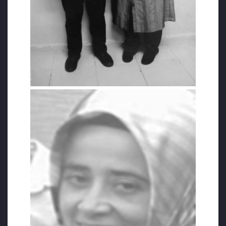
olduğu hiçbir platformda, gerçek
mahkemelerde izah edememiş ve tarihin
utanç sayfalarına kazınmışken, bu şekilde
verilen kararlar paçavralar gibi dökülürken,
hadi diyelim kulları kandırdınız da ahirette
Allah’ı nasıl kandıracaksınız?” diye sordu.
KAYNAKÇA
https://boldmedya.com/2020/06/02/coluk-
cocugumun-olmesine-sebep-olanlar-
bartindaki-iskencecilerdir/
https://www.tr724.com/esini-ve-oglunu-
egede-kaybeden-khk-magduru-
ogretmeni-tutuklamak-istiyorlar/