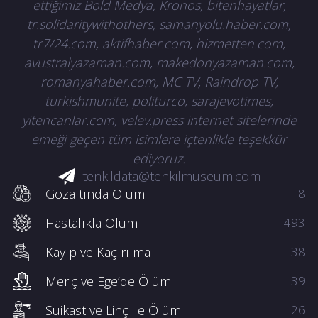
ettiğimiz Bold Medya, Kronos, bitenhayatlar,
tr.solidaritywithothers, samanyolu.haber.com,
tr7/24.com, aktifhaber.com, hizmetten.com,
avustralyazaman.com, makedonyazaman.com,
romanyahaber.com, MC TV, Raindrop TV,
turkishmunite, politurco, sarajevotimes,
yitencanlar.com, velev.press internet sitelerinde
emeği geçen tüm isimlere içtenlikle teşekkür
ediyoruz.
tenkildata@tenkilmuseum.com
Gözaltında Ölüm
8
Hastalıkla Ölüm
493
Kayıp ve Kaçırılma
38
Meriç ve Ege’de Ölüm
39
Suikast ve Linç ile Ölüm
26