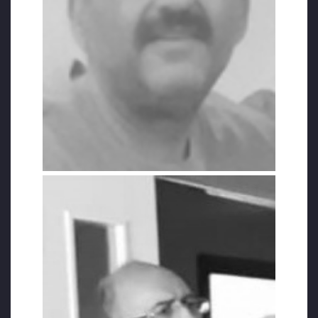
sevkini söylemiş. Ama araya Kurban Bayramı
girdi, ihmal edildi. Eşim idareyle görüştü
ancak unutuldu. Sevk edilmedi. Ameliyat
edilmedi. Elden ayaktan düştü. Hiçbir şey
yiyip içemedi (çay bile içemedi). İhtiyaçlarını
arkadaşları karşıladı. Sonunda acilen ağustos
ayında bozuk olan alet meğer birkaç günde
yapılmış. Daha önce de ameliyat olabilirmiş.
Ameliyatta parça alındı ve Ankara’ya
patolojiye gönderildi. Bu arada aşırı kilo
kaybetti. Çünkü bu süreç 2-3 ay sürdü.
Ameliyattan sonra toparladı. Kilo almaya
başladı. Aralık ayında patoloji sonucu geldi.
‘Tekrar ameliyat olabilirim’ dedi. İyi huylu mu
kötü huylu mu bakılacak.”
“DEFALARCA DOKTORA GİTMESİNE RAĞMEN
HASTALIK ACABA NASIL ANLAŞILMADI?”
“Bir sürü tahlilden sonra 6 Ocak 2020’de
maalesef karaciğer kanseri olduğunu ve 4.