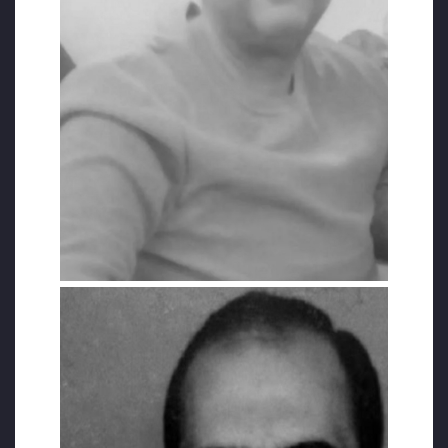
haber verilemedi.
İKİNCİ KEZ TUTUKLANDI VE KANSERE
YAKALANDI
Bold Medya’dan Sevinç Özarslan’ın haberine
göre; ODTÜ Endüstri Mühendisliği mezunu
olan Abdülazim Özdemir, Kalkınma
Bakanlığı’nda mühendis olarak görev
yaparken Eylül 2016’da çıkarılan 672 sayılı
KHK ile ihraç edildi. Daha sonra tutuklanıp
Ankara Sincan Cezaevine gönderildi. 14 ay
tutuklu kalan Özdemir’e çıkarıldığı son
mahkemede 6 yıl 3 ay ceza verilip tahliye
edildi. Dosyası 1,5 yıl Yargıtay’da bekleyen
Özdemir, cezası onaylanınca Mart 2019’da
tekrar tutuklanıp Bandırma 1 No’lu T Tipi
Cezaevine konuldu.
EŞİ YAŞANANLARI GERGERLİOĞLU’NA