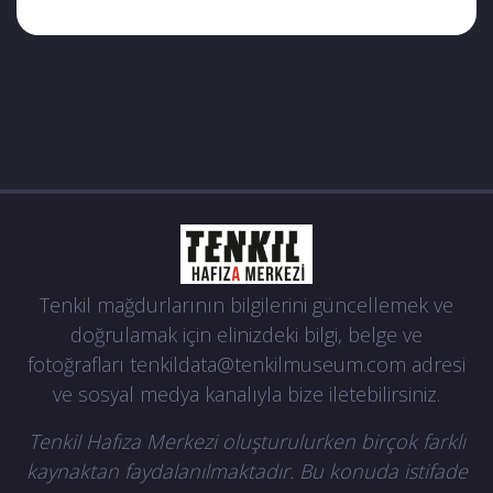
Tenkil mağdurlarının bilgilerini güncellemek ve
doğrulamak için elinizdeki bilgi, belge ve
fotoğrafları
tenkildata@tenkilmuseum.com
adresi
ve sosyal medya kanalıyla bize iletebilirsiniz.
Tenkil Hafıza Merkezi oluşturulurken birçok farklı
kaynaktan faydalanılmaktadır. Bu konuda istifade