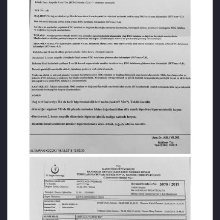
çarptırıldı. Yaklaşık iki yıldır tutuklu olan Emir
Özdemir, eşinin vefat ettiği haftalarda
koğuşta koronavirüs kaptı. Aile yakınlarının
verdiği bilgiye göre sağlık durumu düzelene
kadar Emir Özdemir’e eşinin vefat ettiği
söylenemedi.
KAYNAKLAR:
https://www.boldmedya.com/2021/04/17/cezaevinde
kanser-olan-khkli-muhendis-abdulazim-
ozdemir-hayatini-kaybetti/
https://kronos34.news/tr/cezaevinde-
kansere-yakalanip-4-evreye-gelince-tahliye-
edilen-khkli-muhendis-abdulazim-ozdemir-
vefat-etti/