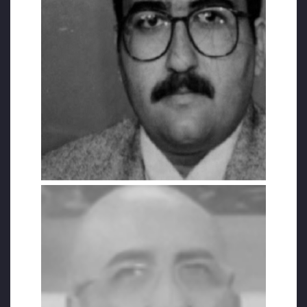
MEKTUPLA DUYURABİLDİ
İkinci kez hapse giren Abdülazim Özdemir’e
10 ay sonra Ocak 2020’de 4. evre karaciğer
kanseri teşhisi konuldu. Ancak hastalığının
teşhisi ve tedavisinde geç kalınmıştı. Yaklaşık
iki yıl boyunca Kırıkkale Keskin T Tipi
Cezaevinde tutuklu bulunan Abdülazim
Özdemir’in eşi Emir Özdemir, 7 Ocak 2020’de
HDP’li Ömer Faruk Gergerlioğlu’na mektup
yazarak eşinin durumuyla ilgili şu bilgileri
vermişti: “Eşim cezaevine girdiğinde
sapasağlamdı. Sonra rahatsızlandı. Böbrek
taşı teşhisi kondu. İyileşmedi. Sararıp vücudu
kabarınca acilen doktora götürüldü. Meğer
böbrek taşı yokmuş. Rahatsızlığı sarılıkmış.
Hemen ameliyat olması gerekti. Ama
ameliyat olacağı alet bozulduğu için geri
cezaevine getirildi. Doktor Bursa veya İzmir’e