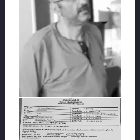
evrede bulunduğunu öğrendim. Yıkıldım.
Defalarca doktora gitmesine rağmen 4.
evredeki bir hastalık acaba nasıl anlaşılmadı?
Acaba geç yapılan sarılık ameliyatı kansere
mi sebep oldu? İhmaller var mı? Kafamda bir
sürü soru.”
EŞİ CEZAEVİNDE KORONA OLDU, CENAZEYE
KATILAMAYACAK
Milletvekilliği düşürülmeden önce, olayın
peşine düşen Ömer Faruk Gergerlioğlu
Abdülazim Özdemir’in durumunu Meclis’te
geçen yıl defalarca gündeme getirmişti.
Sosyal medya baskısı nedeniyle Şubat
2020’de tahliye edilen Özdemir bir yıldır
Ankara’da tedavi görüyordu. 10 ve 16 yaşında
3 kızı olan Abdülazim Özdemir’in eşi, 20 yıllık
matematik öğretmeni Emir Özdemir de Gülen
cemaatine yönelik soruşturmalar
kapsamında 6 yıl 3 ay hapis cezasına