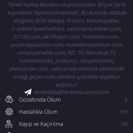
Tenkil Hafıza Merkezi oluşturulurken birçok farklı
kaynaktan faydalanılmaktadır. Bu konuda istifade
ettiğimiz Bold Medya, Kronos, bitenhayatlar,
tr.solidaritywithothers, samanyolu.haber.com,
tr7/24.com, aktifhaber.com, hizmetten.com,
avustralyazaman.com, makedonyazaman.com,
romanyahaber.com, MC TV, Raindrop TV,
turkishmunite, politurco, sarajevotimes,
yitencanlar.com, velev.press internet sitelerinde
emeği geçen tüm isimlere içtenlikle teşekkür
ediyoruz.
tenkildata@tenkilmuseum.com
Gözaltında Ölüm
8
Hastalıkla Ölüm
493
Kayıp ve Kaçırılma
38