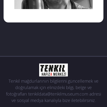
Tenkil mağdurlarının bilgilerini güncellemek ve
doğrulamak için elinizdeki bilgi, belge ve
fotoğrafları
tenkildata@tenkilmuseum.com
adresi
ve sosyal medya kanalıyla bize iletebilirsiniz.