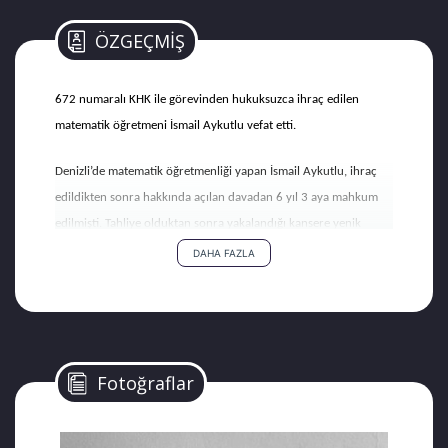
ÖZGEÇMİŞ
672 numaralı KHK ile görevinden hukuksuzca ihraç edilen
matematik öğretmeni İsmail Aykutlu vefat etti.
Denizli’de matematik öğretmenliği yapan İsmail Aykutlu, ihraç
edildikten sonra hakkında açılan davadan 6 yıl 3 aya mahkum
edilmişti. Tahliye olduktan sonra yakalandığı kansere yenik
düşen İsmail hoca, geride gözü yaşlı bir eş ve 2 evlat bıraktı.
DAHA FAZLA
Fotoğraflar