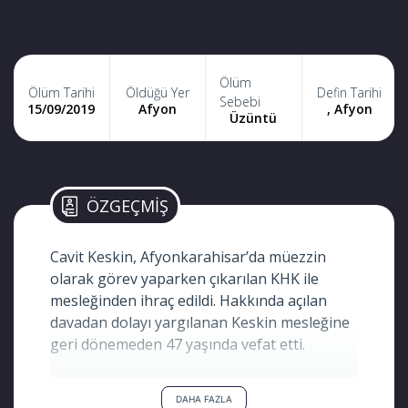
Ölüm
Ölüm Tarihi
Öldüğü Yer
Defin Tarihi
Sebebi
15/09/2019
Afyon
, Afyon
Üzüntü
ÖZGEÇMİŞ
Cavit Keskin, Afyonkarahisar’da müezzin
olarak görev yaparken çıkarılan KHK ile
mesleğinden ihraç edildi. Hakkında açılan
davadan dolayı yargılanan Keskin mesleğine
geri dönemeden 47 yaşında vefat etti.
3 çocuk babası olan Cavit Keskin, 2010 yılında
DAHA FAZLA
trenin altında kalması sonucu bacaklarını