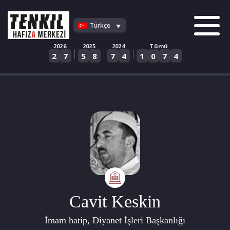
Skip
to
Türkçe
content
2026
2025
2024
Tümü
|
|
|
2
7
5
8
7
4
1
0
7
4
Cavit Keskin
İmam hatip, Diyanet İşleri Başkanlığı