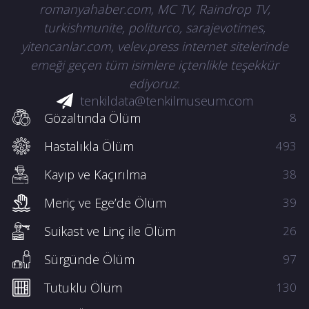
romanyahaber.com, MC TV, Raindrop TV,
turkishmunite, politurco, sarajevotimes,
yitencanlar.com, velev.press internet sitelerinde
emeği geçen tüm isimlere içtenlikle teşekkür
ediyoruz.
tenkildata@tenkilmuseum.com
Gözaltında Ölüm
8
Hastalıkla Ölüm
493
Kayıp ve Kaçırılma
38
Meriç ve Ege’de Ölüm
39
Suikast ve Linç ile Ölüm
26
Sürgünde Ölüm
97
Tutuklu Ölüm
130