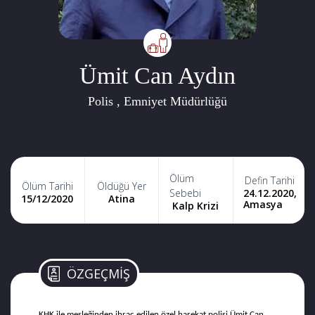
Ümit Can Aydın
Polis , Emniyet Müdürlüğü
Ölüm
Defin Tarihi
Ölüm Tarihi
Öldüğü Yer
24.12.2020,
Sebebi
15/12/2020
Atina
Amasya
Kalp Krizi
ÖZGEÇMİŞ
KHK ile mesleğinden ihraç edilen özel harekat polisi Ümit Can