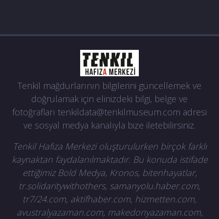
Tenkil mağdurlarının bilgilerini güncellemek ve
doğrulamak için elinizdeki bilgi, belge ve
fotoğrafları
tenkildata@tenkilmuseum.com
adresi
ve sosyal medya kanalıyla bize iletebilirsiniz.
Tenkil Hafıza Merkezi oluşturulurken birçok farklı
kaynaktan faydalanılmaktadır. Bu konuda istifade
ettiğimiz Bold Medya, Kronos, bitenhayatlar,
tr.solidaritywithothers, samanyolu.haber.com,
tr7/24.com, aktifhaber.com, hizmetten.com,
avustralyazaman.com, makedonyazaman.com,