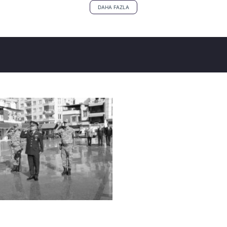
DAHA FAZLA
daşı Enes Erikçi’nin ölümü ile ilgili gönderdiği mektuptan çok
ından Nekroloji yazıları (ölmüş birisinin anısına yazılan yazı)
ji okudum. Fakat Türk Milletinin mümtaz bir evladı, vatanper
m. Nihayet kalemi elime alabildim” diye mektubuna başladığın
tmeni olan bir babanın evladı idi. İstanbul-Küçükyalı’da bir 
e gönlünü kaptırdı. Bu yolda 1999 yılında Kara Harp Okulu’n
ı. Ama olsundu, bilgi küpüydü. Kurmaylığın bir alt versiyon
sonra başarılarından dolayı; mezun olduğu Kara Harp Akadem
ış görevde iken yakalandı. Görevden döndü, derhal Kilis’e 
K’nın her şerefli mensubunun yaptığı biçimde- hiçbir şey olma
te… Enes’i önce gözaltına aldılar, sonra tutukladılar. Yafta h
tiketi. Kimse gıkını çıkaramaz. “FETÖ mü benden uzak durs
re, sokak hayvanlarına… -listeyi uzatmak mümkün-. Fakat KHK’l