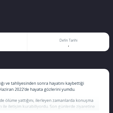
Defin Tarihi
,
ı ve tahliyesinden sonra hayatını kaybettiği
 Haziran 2022’de hayata gözlerini yumdu.
anede ölüme yattığını, ilerleyen zamanlarda konuşma
ile iletişim kurabiliyordu. Son günlerde ziyaretine