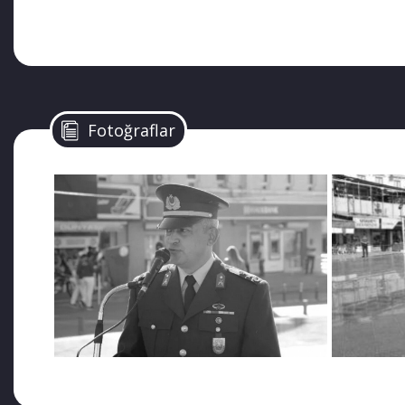
SESSİZ BİR ÖLÜMÜN ARDINDAN
Kendisi de KHK’lı olan Doç. Dr. Mustafa Şahin’in arka
insanlarının önemli devlet görevlilerinin ölümünün ard
konulardaki iştigalim sebebiyle çok miktarda nekrolo
Fotoğraflar
dolaştı. Öfkem dinsin diye 3-4 günden beri bekliyoru
“Piyade Yarbay Enes, hem Fransızca hem de Arapça öğre
Küçüklükten beri hayalini kurduğu Askerlik mesleğin
olmak için çalıştı ama Harp Akademilerini kazanamad
okuyarak mezun oldu. Başarılı kıt’a görevlerinden 
15 Temmuz 2016’daki menfur olaylara Afganistan’da d
İstihbarat Subayı (S-2, S-3) olarak tayin edildi. -TS
diye sormadan evini ve ailesini alarak Kilis’e yerleşti.
-Gayet parlak bir kariyer değil mi? Ama öyle değil iş
Beğenmediğin, muhalif bulduğun herkese yapıştır e
herkese sahip çıkılıyor (çıkılsın tabi ki); LGBT’lile