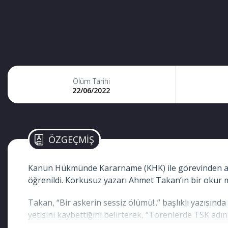
Ölüm Tarihi
22/06/2022
ÖZGEÇMİŞ
Kanun Hükmünde Kararname (KHK) ile görevinden alın
öğrenildi. Korkusuz yazarı Ahmet Takan’ın bir okur 
Takan, “Bir askerin sessiz ölümü!..” başlıklı yazısın
yetisini kaybettiğini belirterek, “Törenlerde TSK ad
gidenlere “Ölümü beklemek de zormuş, ölmek ne kadar