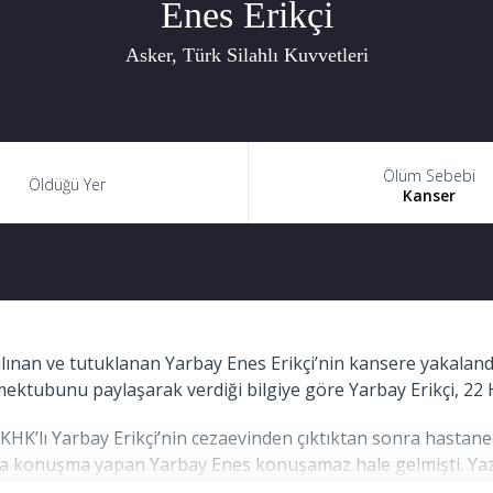
Enes Erikçi
Asker, Türk Silahlı Kuvvetleri
Ölüm Sebebi
Öldüğü Yer
Kanser
an ve tutuklanan Yarbay Enes Erikçi’nin kansere yakalandığ
mektubunu paylaşarak verdiği bilgiye göre Yarbay Erikçi, 22
da KHK’lı Yarbay Erikçi’nin cezaevinden çıktıktan sonra hast
ına konuşma yapan Yarbay Enes konuşamaz hale gelmişti. Yazı 
 zormuş” diye yazmıştı.” ifadelerini kullandı.