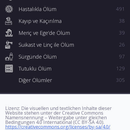
Hastalıkla Ölüm
491
Kayıp ve Kaçırılma
38
Meriç ve Ege’de Ölüm
39
Suikast ve Linç ile Ölüm
26
Sürgünde Ölüm
97
Tutuklu Ölüm
129
Diğer Ölümler
305
Lizenz: Die visuellen und textlichen Inhalte dieser
Website stehen unter der Creative Commons
Namensnennung – Weitergabe unter gleichen
Bedingungen 4.0 International (CC BY-SA 4.0).
https://creativecommons.org/licenses/by-sa/4.0/