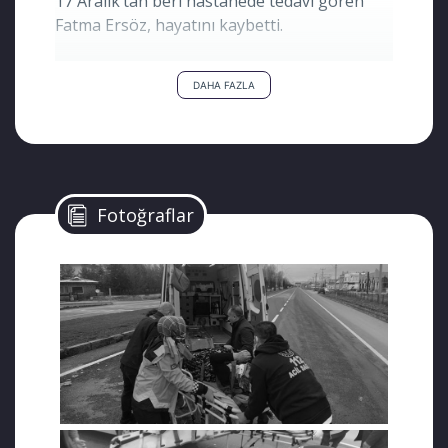
17 Aralık’tan beri hastanede tedavi gören
Fatma Ersöz, hayatını kaybetti.
DAHA FAZLA
Bir yıldır Kütahya E Tipi Cezaevinde tutuklu
olan oğlu Halit Ersöz’ü ziyaret ettikten sonra
geçirdiği trafik kazasında ağır yaralanan 66
yaşındaki Fatma Ersöz dün hayatını kaybetti.
Fotoğraflar
Kütahya’da çiftçilikle uğraşırken Gülen
Hareketi soruşturmaları kapsamında
tutuklanan Halit Ersöz’ün annesi Fatma
Ersöz, 17 Aralık’ta gelini ve torunuyla birlikte
oğlunu ziyarete gitmiş, çıkışta da cezaevi
önündeki yaya geçidinde kamyon çarpması
sonucu ağır yaralanmıştı.