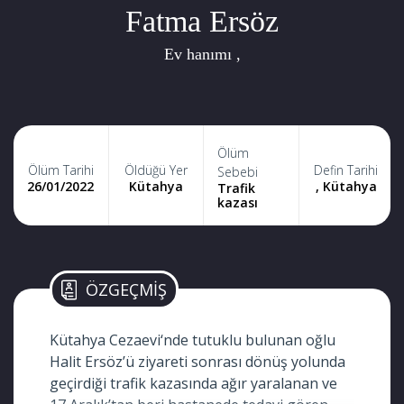
Fatma Ersöz
Ev hanımı ,
Ölüm
Ölüm Tarihi
Öldüğü Yer
Defin Tarihi
Sebebi
26/01/2022
Kütahya
, Kütahya
Trafik
kazası
ÖZGEÇMİŞ
Kütahya Cezaevi‘nde tutuklu bulunan oğlu
Halit Ersöz’ü ziyareti sonrası dönüş yolunda
geçirdiği trafik kazasında ağır yaralanan ve