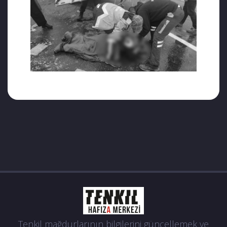
www.kutahyaajansi.com‘un haberine göre
kaza 17 Aralık 2021’de cezaevinin önündeki
yaya geçidinde meydana geldi. Gazoz yüklü
kamyonetin çarptığı kazada Fatma Ersöz,
ağır yaralandı. Hastanede yaklaşık 40 gündür
tedavi gören Ersöz, vefat etti.
Fatma Ersöz’ün cenazesinin Kütahya’nın
Haydarlı Köyü’ne defnedildiği öğrenildi.
Tenkil mağdurlarının bilgilerini güncellemek ve