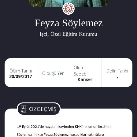
Feyza Söylemez
işçi, Özel Eğitim Kurumu
Ölüm
Ölüm Tarihi
Defin Tarihi
Öldüğü Yer
Sebebi
30/09/2017
,
Kanser
ÖZGEÇMİŞ
19 Eylül 2021’de hayatını kaybeden KHK’lı memur İbrahim
Söylemez ‘in kızı Feyza Söylemez, yaşadıkları sıkıntılara