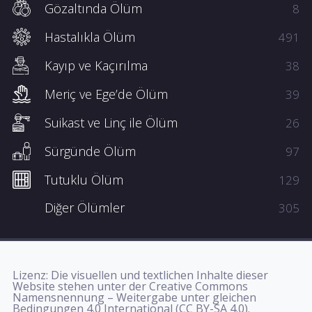
Gözaltında Ölüm
8
Hastalıkla Ölüm
491
Kayıp ve Kaçırılma
38
Meriç ve Ege’de Ölüm
39
Suikast ve Linç ile Ölüm
26
Sürgünde Ölüm
97
Tutuklu Ölüm
129
Diğer Ölümler
305
Lizenz: Die visuellen und textlichen Inhalte dieser
Website stehen unter der Creative Commons
Namensnennung – Weitergabe unter gleichen
Bedingungen 4.0 International (CC BY-SA 4.0).