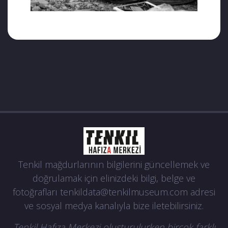
Tenkil mağdurlarının bilgilerini güncellemek ve
doğrulamak için elinizdeki bilgi, belge ve
fotoğrafları
tenkildata@tenkilmuseum.com
adresi
ve sosyal medya kanalıyla bize iletebilirsiniz.
Tenkil Hafıza Merkezi oluşturulurken birçok farklı