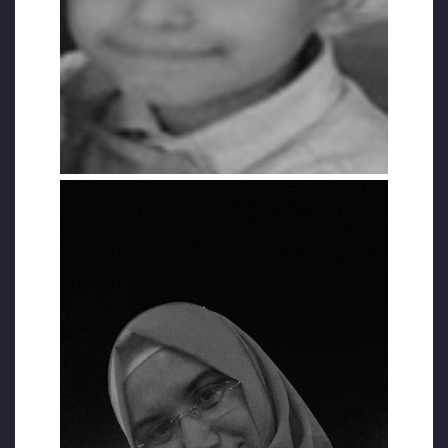
ay tutuklu kaldıktan sonra 2018 yılı Ocak
ayında tahliye olduğu ve tıpkı eşi gibi KHK ile
ihraç olduğu için iş bulmakta zorlandığı
öğrenildi.