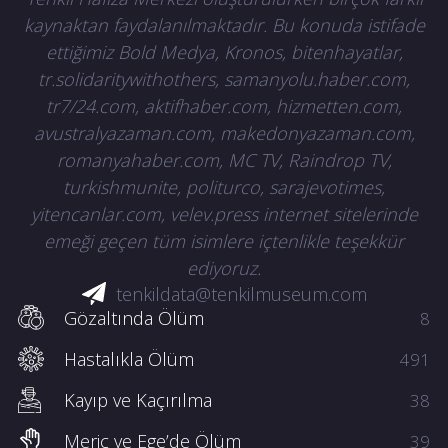
kaynaktan faydalanılmaktadır. Bu konuda istifade
ettiğimiz Bold Medya, Kronos, bitenhayatlar,
tr.solidaritywithothers, samanyolu.haber.com,
tr7/24.com, aktifhaber.com, hizmetten.com,
avustralyazaman.com, makedonyazaman.com,
romanyahaber.com, MC TV, Raindrop TV,
turkishmunite, politurco, sarajevotimes,
yitencanlar.com, velev.press internet sitelerinde
emeği geçen tüm isimlere içtenlikle teşekkür
ediyoruz.
tenkildata@tenkilmuseum.com
Gözaltında Ölüm
8
Hastalıkla Ölüm
491
Kayıp ve Kaçırılma
38
Meriç ve Ege’de Ölüm
39