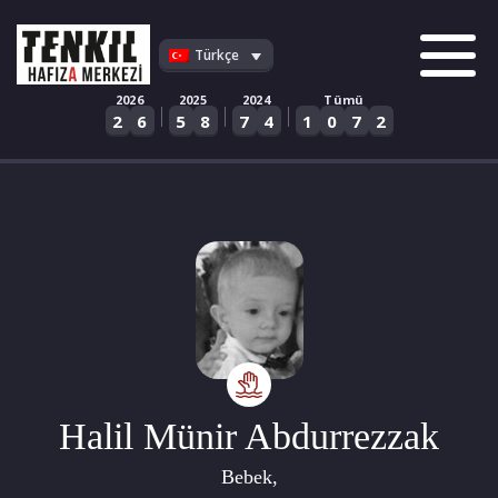
Skip
to
Türkçe
content
2026
2025
2024
Tümü
|
|
|
2
6
5
8
7
4
1
0
7
2
Halil Münir Abdurrezzak
Bebek,