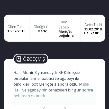
Ölüm
Defin Tarihi
Ölüm Tarihi
Öldüğü Yer
Sebebi
15.02.2018,
13/02/2018
Meriç
Meriç'te
Balıkesir
boğulma
ÖZGEÇMİŞ
Halil Münir 3 yaşındaydı. KHK ile işsiz
bırakılan anne, babası ve ağabeyi ile
bindikleri bot Meriç’te alabora oldu. Minik
Halil ve ağabeyinin cenazeleri bir gün sonra
nehirden çıkarıldı.
KHK ile ihraç edilen Türkçe Öğretmeni Ayşe