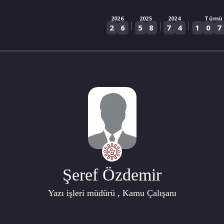
2026
2025
2024
Tümü
|
|
|
2
6
5
8
7
4
1
0
7
Şeref Özdemir
Yazı işleri müdürü , Kamu Çalışanı