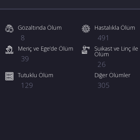
Gözaltında Ölüm
Hastalıkla Ölüm
8
491
Meriç ve Ege’de Ölüm
Suikast ve Linç ile
Ölüm
39
26
Tutuklu Ölüm
Diğer Ölümler
129
305