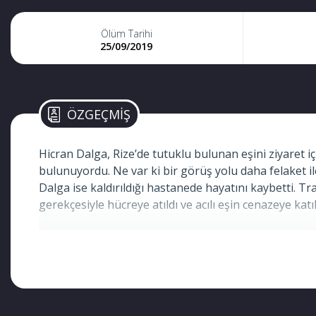
Ölüm Tarihi
25/09/2019
ÖZGEÇMİŞ
Hicran Dalga, Rize’de tutuklu bulunan eşini ziyaret için
bulunuyordu. Ne var ki bir görüş yolu daha felaket i
Dalga ise kaldırıldığı hastanede hayatını kaybetti. Tr
gerekçesiyle hücreye atıldı ve acılı eşin cenazeye katıl
Hicran Umuç Dalga
Yaşı:
32
Cinsiyeti:
Kadın