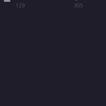
129
305