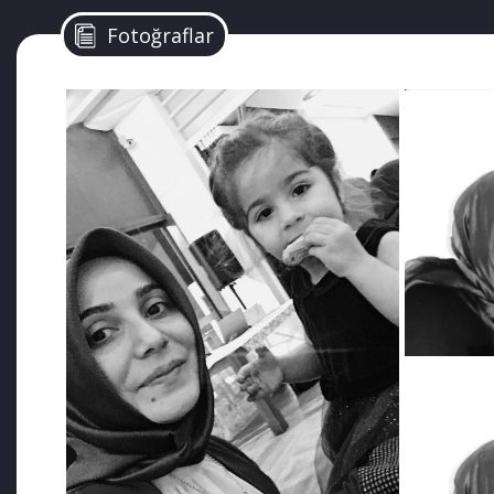
Medeni Durumu:
Evli
Fotoğraflar
Eşinin İsmi:
Lütfü Dalga
Çocuklarının İsimleri:
Sibel Erva Dalga (3)
Çalıştığı Kurum:
Trabzon Karadeniz Teknik Ünivers