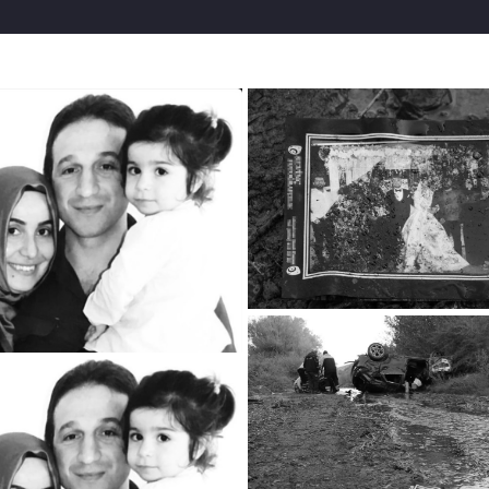
itesi Farabi Hastanesi’nde hemşire idi.