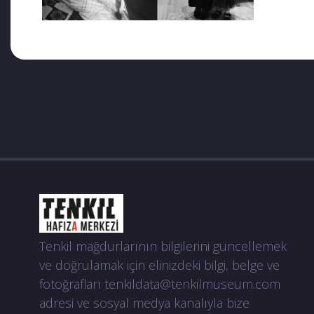
Tenkil mağdurlarının bilgilerini güncellemek
ve doğrulamak için elinizdeki bilgi, belge ve
fotoğrafları
tenkildata@tenkilmuseum.com
adresi ve sosyal medya kanalıyla bize