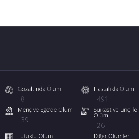
Gözaltında Ölüm
Hastalıkla Ölüm
8
491
Meriç ve Ege’de Ölüm
Suikast ve Linç ile
Ölüm
39
26
Tutuklu Ölüm
Diğer Ölümler