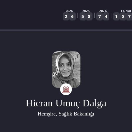
2026
2025
2024
Tümü
|
|
|
2
6
5
8
7
4
1
0
7
Hicran Umuç Dalga
Hemşire, Sağlık Bakanlığı