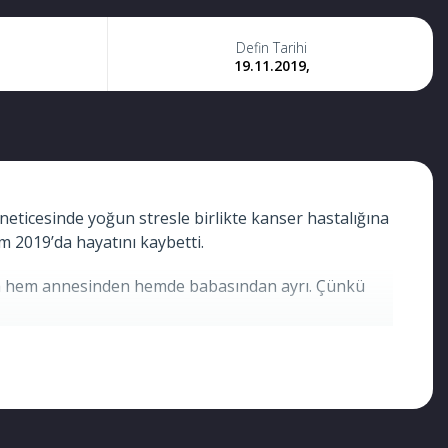
Defin Tarihi
19.11.2019,
neticesinde yoğun stresle birlikte kanser hastalığına
ım 2019’da hayatını kaybetti.
 anda hem annesinden hemde babasından ayrı. Çünkü
 şikayet edilme korkusu neticesinde 2017 yılında
kayınpederi tutuklandı. Tüm bu hadiseler günden güne
ci, 18 Kasım 2019′ da gece yarısı vefat etti.
nkü baba kayınvalidesinin tehditlerinden dolayı