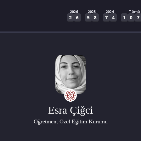
2026
2025
2024
Tümü
|
|
|
2
6
5
8
7
4
1
0
7
Esra Çiğci
Öğretmen, Özel Eğitim Kurumu