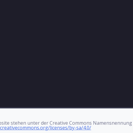
r Website stehen unter der Creative Commons Namensnennung
/creativecommons.org/licenses/by-sa/4.0/