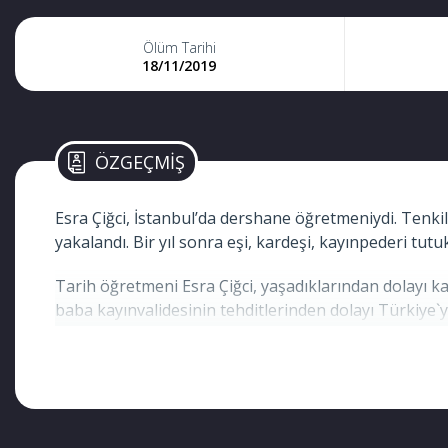
Ölüm Tarihi
18/11/2019
ÖZGEÇMİŞ
Esra Çiğci, İstanbul’da dershane öğretmeniydi. Tenkil
yakalandı. Bir yıl sonra eşi, kardeşi, kayınpederi tut
Tarih öğretmeni Esra Çiğci, yaşadıklarından dolayı k
baba kayınvalidesinin tehditlerinden dolayı Türkiye`
Kapatılan Dudullu FEM Dershanesi’nde tarih öğretmenl
kanser olduğu ortaya çıktı. 2018 yılında bir sabah e
Esra Çiğci’nin hastalığını daha da kötüleştirdi. Hastan
28 yaşında hayata veda eden Esra Çiğci’nin 4,5 yaşı