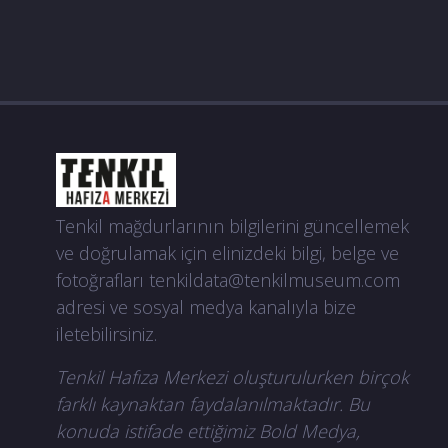
Yunanistan’a çıkmak zorunda kaldı.
Tenkil mağdurlarının bilgilerini güncellemek
ve doğrulamak için elinizdeki bilgi, belge ve
fotoğrafları
tenkildata@tenkilmuseum.com
adresi ve sosyal medya kanalıyla bize
iletebilirsiniz.
Tenkil Hafıza Merkezi oluşturulurken birçok
farklı kaynaktan faydalanılmaktadır. Bu
konuda istifade ettiğimiz Bold Medya,