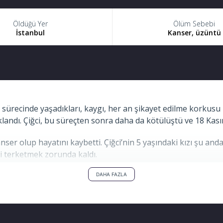
Öldüğü Yer
Ölüm Sebebi
İstanbul
Kanser, üzüntü
 sürecinde yaşadıkları, kaygı, her an şikayet edilme korkusu 
uklandı. Çiğci, bu süreçten sonra daha da kötülüştü ve 18 Kas
anser olup hayatını kaybetti. Çiğci’nin 5 yaşındaki kızı şu
yi terketmek zorunda kaldı.
iği yapan Esra Çiğci’nin yaşadığı hadiseler, kaygı ve her an
DAHA FAZLA
şi için sabah erkenden eve polis baskını yapıldı, kardeşi ve 
ede yatarken eşi arandığı için onu ziyarete gidemedi. Esra Çiğ
ndaki kızı şu anda hem annesinden hemde babasından ayrı. Çü