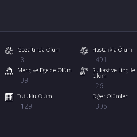
Gözaltında Ölüm
Hastalıkla Ölüm
8
491
Meriç ve Ege’de Ölüm
Suikast ve Linç ile
Ölüm
39
26
Tutuklu Ölüm
Diğer Ölümler
129
305