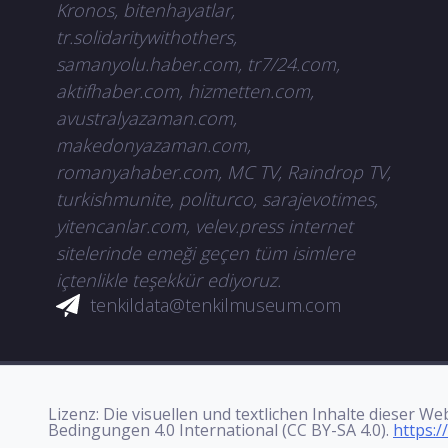
Kronos, bitenhayatlar,
tr.solidaritywithothers,
samanyolu.haber.com, tr7/24.com,
aktifhaber.com, hizmetten.com,
avustralyazaman.com,
makedonyazaman.com,
romanyahaber.com, MC TV, Raindrop TV,
turkishmunite, politurco, sarajevotimes,
yitencanlar.com, velev.press internet
sitelerinde emeği geçen tüm isimlere
içtenlikle teşekkür ediyoruz.
tenkildata@tenkilmuseum.com
Lizenz: Die visuellen und textlichen Inhalte diese
Bedingungen 4.0 International (CC BY-SA 4.0).
https:/