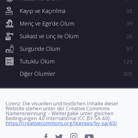
Kayıp ve Kaçırılma
38
Meriç ve Ege’de Ölüm
39
Suikast ve Linç ile Ölüm
26
Sürgünde Ölüm
97
Tutuklu Ölüm
129
Diğer Ölümler
305
Lizenz: Die visuellen und textlichen Inhalte dieser
Website stehen unter der Creative Commons
Namensnennung – Weitergabe unter gleichen
Bedingungen 4.0 International (CC BY-SA 4.0).
https://creativecommons.org/licenses/by-sa/4.0/