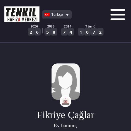
Skip
to
Türkçe
content
2026
2025
2024
Tümü
|
|
|
2
6
5
8
7
4
1
0
7
2
Fikriye Çağlar
Ev hanımı,