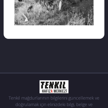
Tenkil mağdurlarının bilgilerini güncellemek ve
doğrulamak için elinizdeki bilgi, belge ve