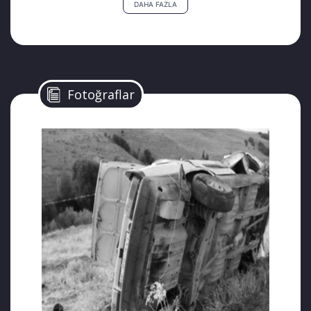
DAHA FAZLA
ailesi Sulova mevkinde yolda kaza geçirdi. 5
Ağustos 2018 tarihinde meydana gelen
kazada her iki isim de hayatını kaybetti. Aynı
araçta Fikriye ve Hasan Çağlar’ın torunu
Nurşen Kılınç’ı 10 yaşındaki oğlu Kerem de
Fotoğraflar
vardı. Kerem Kılınç yaralı olarak kurtuldu.