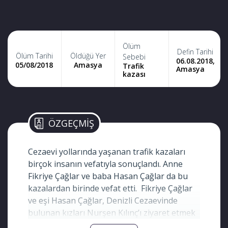
Ölüm
Defin Tarihi
Ölüm Tarihi
Öldüğü Yer
Sebebi
06.08.2018,
05/08/2018
Amasya
Trafik
Amasya
kazası
ÖZGEÇMİŞ
Cezaevi yollarında yaşanan trafik kazaları
birçok insanın vefatıyla sonuçlandı. Anne
Fikriye Çağlar ve baba Hasan Çağlar da bu
kazalardan birinde vefat etti. Fikriye Çağlar
ve eşi Hasan Çağlar, Denizli Cezaevinde
bulunan kızları Nurşen Kılınç’ı ziyaret etmek
üzere Amasya’dan yola çıkmışlardı. Çağlar