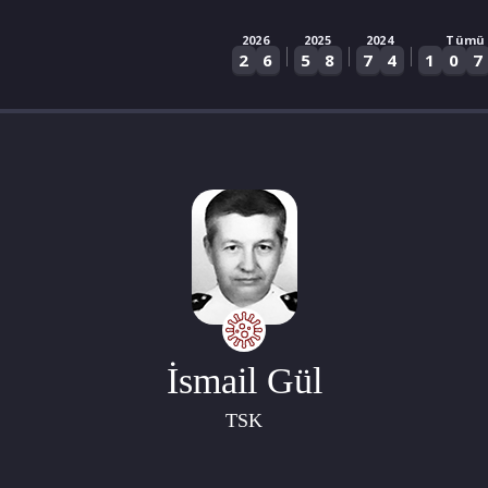
2026
2025
2024
Tümü
|
|
|
2
6
5
8
7
4
1
0
7
İsmail Gül
TSK