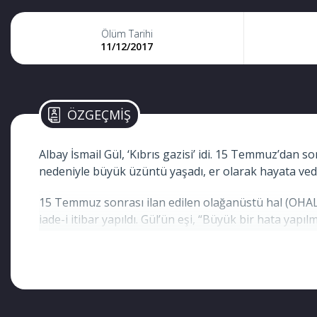
Ölüm Tarihi
11/12/2017
ÖZGEÇMİŞ
Albay İsmail Gül, ‘Kıbrıs gazisi’ idi. 15 Temmuz’dan s
nedeniyle büyük üzüntü yaşadı, er olarak hayata veda
15 Temmuz sonrası ilan edilen olağanüstü hal (OHAL) k
iade-i itibar yapıldı. Gül’ün eşi, “Büyük bir hata ya
darbe girişimi sonrası ilan edilen OHAL kapsamında çı
Gül’ün ihracına sebep olarak diş hekimi oğlu Ahmet G
çıkan KHK ile iade-i itibar yapıldı.
‘KIBRIS’TAN GELDİĞİNDE BİLE YÜZÜNÜ BÖYLE GÖ