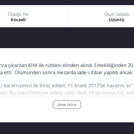
Öldüğü Yer
Ölüm Sebebi
Kocaeli
Üzüntü
onra çıkarılan KHK ile rütbesi elinden alındı. Emekliliğinden 2
 etti. Ölümünden sonra mezarda iade-i itibar yapıldı ancak a
ararnamesi ile ihraç edilen, 11 Aralık 2017’de hayatını ‘er’ 
pılmıştı. Bu hata ölümüne sebep oldu” dedi. Albay İsmail Gül, 
karılan kanun hükmünde kararname (KHK) ile ‘terör örgütü ile i
DAHA FAZLA
ül’ün telefonunda ByLock yazılımı olması gösterildi. Gül, bu 
RMEMİŞTİM’