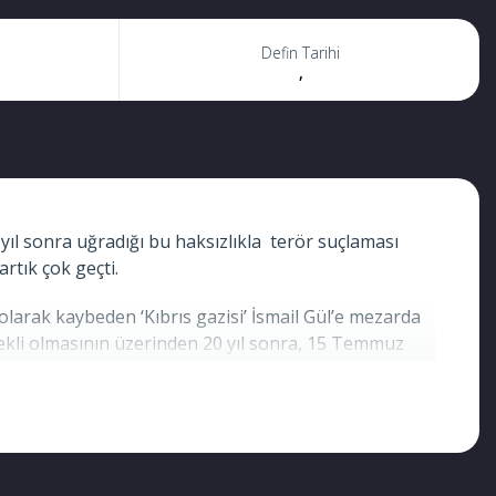
Defin Tarihi
,
0 yıl sonra uğradığı bu haksızlıkla terör suçlaması
rtık çok geçti.
olarak kaybeden ‘Kıbrıs gazisi’ İsmail Gül’e mezarda
emekli olmasının üzerinden 20 yıl sonra, 15 Temmuz
lişkisi olduğu’ iddia edilerek ihraç edildi. İsmail
sırada hastalanarak hayatını kaybetti. Gül’e son