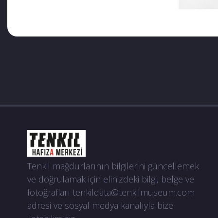
Tenkil mağdurlarının bilgilerini güncellemek
ve doğrulamak için elinizdeki bilgi, belge ve
fotoğrafları
tenkildata@tenkilmuseum.com
adresi ve sosyal medya kanalıyla bize