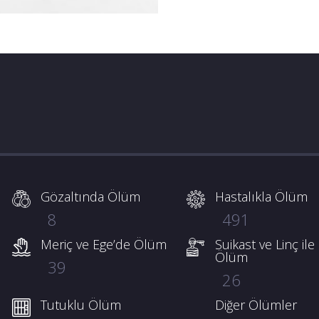
Gözaltında Ölüm
Hastalıkla Ölüm
8
491
Meriç ve Ege’de Ölüm
Suikast ve Linç ile
Ölüm
39
26
Tutuklu Ölüm
Diğer Ölümler