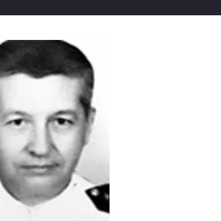
ıllık eşi Sevinç Gül yaşadıklarını şöyle anlattı: “O yaz güzel 
in yüzünün ne hale geldiğini anlatamam. Kıbrıs’tan geldiğind
 insandı. Ailesine ve devletine çok bağlıydı. Bu olaydan son
a albay oldu. Çok büyük yanlışlık yapıldı.”
99-khk-ihrac-kibris-gazisi-iade-i-itibar/