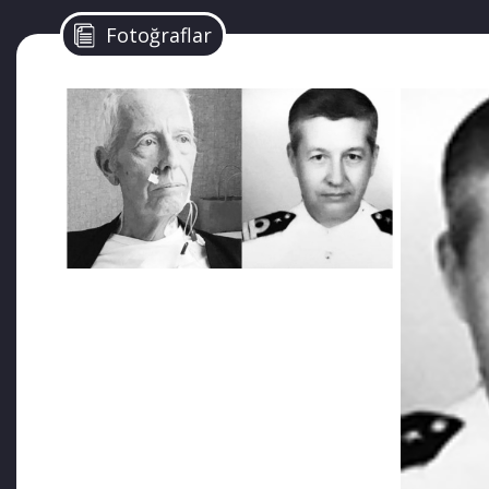
Hürriyet’ten Eyüp Serbest’in haberine göre, Gül’ün 47 y
Fotoğraflar
yakın bir akrabamız arayıp listeyi haber verdi. Eşim
yapılmıştı. Bu hata ölümüne sebep oldu. Muhteşem bir
20 gün hastanede yattım. Er olarak gömüldüğü mezard
KAYNAKLAR:
https://tr.sputniknews.com/turkiye/2018070910341945