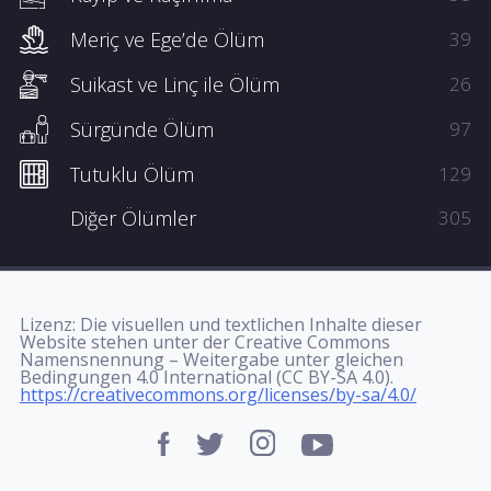
Meriç ve Ege’de Ölüm
39
Suikast ve Linç ile Ölüm
26
Sürgünde Ölüm
97
Tutuklu Ölüm
129
Diğer Ölümler
305
Lizenz: Die visuellen und textlichen Inhalte dieser
Website stehen unter der Creative Commons
Namensnennung – Weitergabe unter gleichen
Bedingungen 4.0 International (CC BY-SA 4.0).
https://creativecommons.org/licenses/by-sa/4.0/