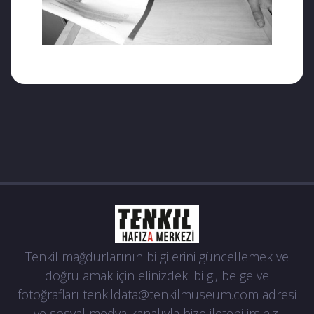
Tenkil mağdurlarının bilgilerini güncellemek ve
doğrulamak için elinizdeki bilgi, belge ve
fotoğrafları
tenkildata@tenkilmuseum.com
adresi
ve sosyal medya kanalıyla bize iletebilirsiniz.