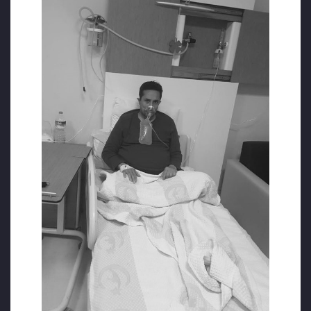
bu dünyada günlerim çok az kaldı , hazırlığını
yap dediler…” diye söylüyor. Doktorlara da
“..verin kağıt imzalayayım bütün sorumluluk
bende benimle uğraşmayın…” diye söylüyor.
Doktorlar kan değerlerinin iyi olduğunu ve
büyük ölçüde iyileştiğini söylüyorlar
şaşkınlıkla ama rahmetli ısrar ediyor beni
rahat bırakın diye. Babasına en son şunu
söylüyor; “…babacığım herkese hakkımı helal
ediyorum ama tek bir kişiye helal etmiyorum,
27 senelik arkadaşım olan S.Y’ ye helal
etmiyorum, Mahkeme-i Kübra’da onu
bekleyeceğim ve onunla hesaplaşacağım…”
diyerek huzurla bu dünyadan göçüp gidiyor…
Tek tek söyleyip cemaatçi diye ihbar ediyor.
Hey gidi S.Y değdi mi? Ey S.Y çok tövbe et
çok… Ruhun şad olsun Mehmed’im , canım
kardeşim.”