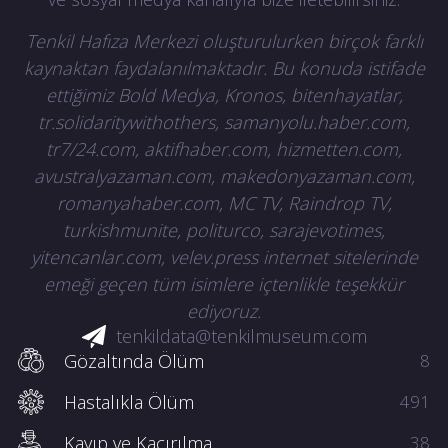
Tenkil Hafıza Merkezi oluşturulurken birçok farklı
kaynaktan faydalanılmaktadır. Bu konuda istifade
ettiğimiz Bold Medya, Kronos, bitenhayatlar,
tr.solidaritywithothers, samanyolu.haber.com,
tr7/24.com, aktifhaber.com, hizmetten.com,
avustralyazaman.com, makedonyazaman.com,
romanyahaber.com, MC TV, Raindrop TV,
turkishmunite, politurco, sarajevotimes,
yitencanlar.com, velev.press internet sitelerinde
emeği geçen tüm isimlere içtenlikle teşekkür
ediyoruz.
tenkildata@tenkilmuseum.com
Gözaltında Ölüm
8
Hastalıkla Ölüm
491
Kayıp ve Kaçırılma
38