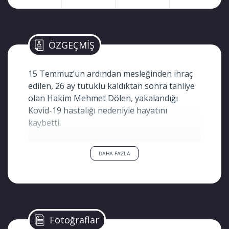
ÖZGEÇMİŞ
15 Temmuz’un ardından mesleğinden ihraç
edilen, 26 ay tutuklu kaldıktan sonra tahliye
olan Hakim Mehmet Dölen, yakalandığı
Kovid-19 hastalığı nedeniyle hayatını
kaybetti.
7 yıl 6 ay hapis cezasına çarptırılan ve tahliye
DAHA FAZLA
edildikten sonra koronavirüse yakalanıp
vefat eden Dölen’le ilgili arkadaşı Avukat
Ömer Turanlı, Dölen’in vefat etmeden önce
tutuklanmasına sebep olanlara hakkını helal
etmediğini yazdı.
Fotoğraflar