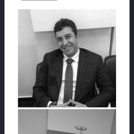
Turanlı, sosyal medya hesabından şu
mesajları paylaştı: “Çok ağladım ama çok
şükrettim böyle dostlarım var diye. Bu
dünyada da ötede de bu dostlardan Allah
bizleri ayırmasın. Sizlerden 27 senelik
arkadaşım (İstanbul Üniversitesi Hukuk Fak
1. Sınıftan beri) bir dönem avukatlık son
dönemlerinde de hakimlik yapan ve 2 gün
önce Kovid’den kaybettiğimiz Mehmet Dölen
kardeşimden bahsedeceğim. Maalesef cadı
avından bu dostum da nasibini aldı uzun
zaman cezaevinde kaldı ve tahliye oldu.
BİR KİŞİYE HAKKIMI HELAL ETMİYORUM
Kovid hastalığını büyük ölçüde yenmişti,
doktorlar iyileşti diye taburcu edeceği zaman
ayağı kalkıp babasına “…babacığım ver elini
öpeyim hakkını helal et, bana bildirildi benim