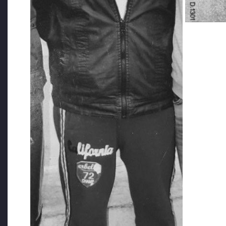
bu dört duvar arasında sürekli namaz, dua ve zikirle
feleğin çemberinden geçiyoruz, madem imtihanda oldu
kollayarak kazanma kuşağında kaybedenlerden olmayac
“İmanı büyük olanın, imtihanı da büyük olur.” sözle
“Ramazan Bayramı’nın ikinci günü gülüm ve yavruları
bana doğru koşarak gelip boynuma atladılar. İkisi de 
gözyaşlarımı hiç? Mümkün mü? Yavrularım benim, ci
ben. Dayanabilir mi böyle bir acıya yürekler… O bir s
Rabbim kimseye böyle acılar yaşatmasın. Ne yazmaya
“Allah’ım ben Sen’den razıyım, sen de benden razı oldug
koğuşundan C-1 koğuşuna taşındık. 10 kişi olmak da y
günlük dünyada en az 8 kere taşındık. Yerleşemedik 
dünya! Rabbim sen burada bütün günahlarımı affetmed
çektiklerimiz. “Rabbim! Ben senden razıyım, sen de be
Bir de cezaevinde yazdığı şiir defterini bıraktı ardında