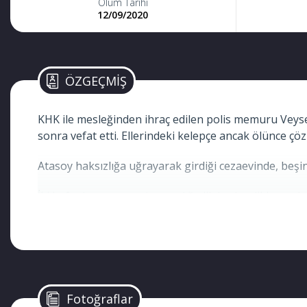
Ölüm Tarihi
12/09/2020
ÖZGEÇMİŞ
KHK ile mesleğinden ihraç edilen polis memuru Veysel
sonra vefat etti. Ellerindeki kelepçe ancak ölünce çöz
Atasoy haksızlığa uğrayarak girdiği cezaevinde, beşin
İki hafta boyunca revire yazdığı dilekçeler dikkate 
getirmedi. Hastaneye iki hafta geç sevk edilen Atasoy,
ancak ölünce çözüldü.
Ailesini 35 gün hastaneye sokmayan jandarma, naaşı
tebessümle anacağız, yâd edeceğiz” diye yazmıştı Ata
Fotoğraflar
“Eşim Korona nedeniyle entübe edilirken bile elleri 