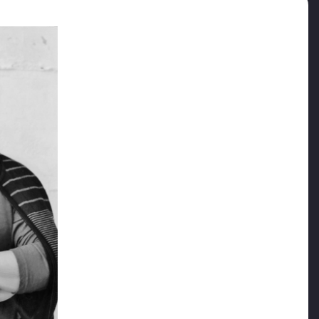
rak girdiği cezaevinde, beşinci yıla başlarken
̧ isteğini bile yerine getirmediler. Hastaneye iki hafta
epçelerini çözdüler. Ölünce özgürlüğüne
diklerini söyleyerek naaşını bize göstermediler.
 Eşim Veysel Atasoy’un, cezaevindeyken yazdığı
aşlayan bir günlük…
a anılarda kalacak İnşallah. Rabbimin bir imtihanını
t ve isyan etmeyeceğiz. Dedik ya imtihan. Kazanma