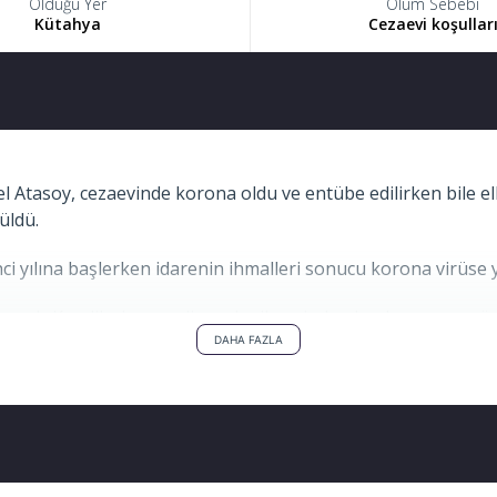
Öldüğü Yer
Ölüm Sebebi
Kütahya
Cezaevi koşullar
 Atasoy, cezaevinde korona oldu ve entübe edilirken bile elle
üldü.
ci yılına başlerken idarenin ihmalleri sonucu korona virüse 
alınmadı. Kendilerine gardiyan denilmesinden hoşlanmayan söz
 entübe edilirken bile elleri yatağa kelepçeliydi. Bu şekilde y
DAHA FAZLA
nı göstermedi. Zulme rağmen günlüğünde:”Güzel günler göre
soy.
yatağa kelepçeyle bağlıydı” diyen Sümeyra Atasoy, eşinin başı