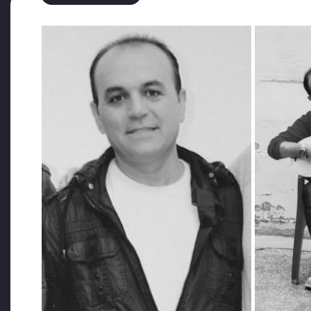
Kindar bir AKP iktidarının katlettiği polis memuru Ve
Eşim Korona nedeniyle entübe edilirken bile elleri yata
ihmaller sonucunda korona virüse yakalandı. İki hafta 
geç sevk edilen Atasoy, 35 gün yattıktan sonra veda 
Hastanede kaldığı süre boyunca, hatta entübe edilirken b
kavuştu.
Ailesini 35 gün hastaneye sokmayan jandarmalar, Atas
Zor şartlar altında kısa bir süre naaşını görebildik,
günlüğünden bazı bölümleri paylaşmak istiyorum: “Ge
“Güzel günler göreceğiz canlarım, bu günler gelip g
yaşıyoruz. Zorlu bir sınavdan geçiyoruz. Sabredeceği
yolunda kaybedenlerden olmayacağız inşallah. Sabır, s