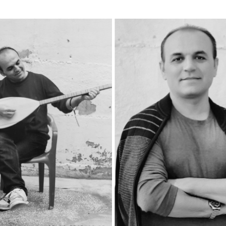
ysal Atasoy’un eşi Sümeyra Atasoy’ın yazısı;
ğa kelepçeyle bağlıydı. Eşim Veysel Atasoy; haksızlığa uğraya
boyunca yazdığı dilekçeler dikkate alınmadı. Gardiyanlar ilac
etti bu dünyaya.
ile elleri yatağa kelepçe ile bağlıydı. Vefat ettikten sonra kel
oy vefat ettikten sonra bile ona rahat vermediler. Otopsi iste
 onun sanki yaşıyor gibi tebessüm eden yüzüyle karşılaştık.
lecek günler aydınlıksa, çekilen çileler kutsaldır” sözü ile b
eçecek, tebessümle anacağız, yâd edeceğiz, hepsi tez zamand
z, çaba göstereceğiz, umutsuzluğa kapılmayacağız. Şikâye
̧ükür ve dua ile dolduracağız her anımızı. Ben gece gündüz