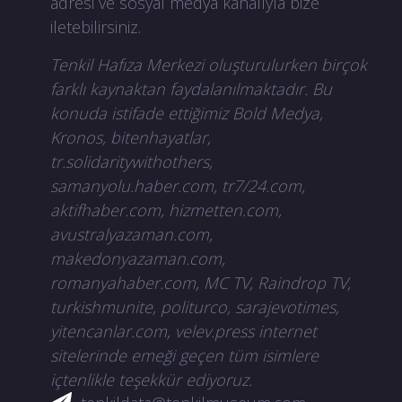
adresi ve sosyal medya kanalıyla bize
iletebilirsiniz.
Tenkil Hafıza Merkezi oluşturulurken birçok
farklı kaynaktan faydalanılmaktadır. Bu
konuda istifade ettiğimiz Bold Medya,
Kronos, bitenhayatlar,
tr.solidaritywithothers,
samanyolu.haber.com, tr7/24.com,
aktifhaber.com, hizmetten.com,
avustralyazaman.com,
makedonyazaman.com,
romanyahaber.com, MC TV, Raindrop TV,
turkishmunite, politurco, sarajevotimes,
yitencanlar.com, velev.press internet
sitelerinde emeği geçen tüm isimlere
içtenlikle teşekkür ediyoruz.