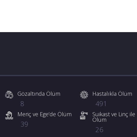
Gözaltında Ölüm
Hastalıkla Ölüm
8
491
Meriç ve Ege’de Ölüm
Suikast ve Linç ile
Ölüm
39
26