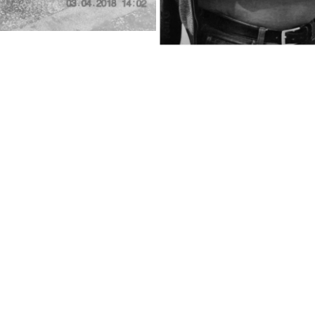
 günlerimi geçiriyor ve başta siz olmak üzere tüm kader a
ğumuzu kabul ediyoruz ve farkındayız, o zaman mümine yakışı
ağız inşallah. Rabbim hepimize güç kuvvet versin. Sağana
riyle devam eden bir günlük…
m ziyaretime geldiler. Çocuklarım nasıl da uzamış, büyümü
hüngür hüngür ağlıyorlardı. Kurak toprakların suya kavuşmas
ğerparelerim… Yüreğimizi yakanları, bizlere iftiralar atıp c
aat nasıl geçti? Hayal miydi, gerçek miydi bilemedim. Sanki k
 ne de anlatmaya gücüm takatim yok, kalmadı.”
̆un gün canımı al” duası içinde bir günlük… “Bugün gerçekt
etmedi, artık tam 21 kişi olduk. Sen misin 9 kişiden şikâyet e
bir türlü ne dünyaya ne hayata! Cezaevinde bile taşınıyorum s
en beni çıkarma, çıkarken günahlarımdan arınmış bir şekild
nden razı olduğun gün canımı al! Amin.”
.