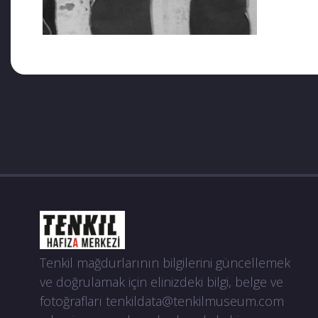
Siz, bu hikâyenin kötü karakteri değilsiniz
Elleriniz, bir yağmur damlası gibi temiz
Bu haliniz, tarihin acı defterine koyu bir iz
Rica ederim, gülümseyiniz.
Tenkil mağdurlarının bilgilerini güncellemek
ve doğrulamak için elinizdeki bilgi, belge ve
fotoğrafları
tenkildata@tenkilmuseum.com