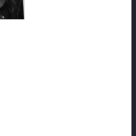
rkadaşlarıma ve ailelerine bol bol dua ediyorum. Madem
r şekilde dimdik durup rızay-ı İlahi’yi gözetip
k sağanak sabır yağdırsın üzerimize…”
şler. Görüş koridorunun demir parmaklıklı kapısından
ı gibi, yüreğim öyle doldu taştı. Tutabilir miyim
ezaevine girmemize sebep olanları, Allah’a havale ettim
abirden çıkmıştım da berzah aleminde gibiydim.
en büyük bir gündü. Çünkü bugün D-8
den oğlum Veysel! Al sana 10 değil 21 kişi… Üç
ürekli o koğuştan bu koğuşa. Bir eksik kalan öbür
e çıkar. İnşallah günahlarımıza kefaret olur