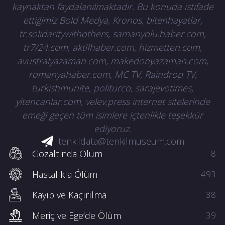
kaynaktan faydalanılmaktadır. Bu konuda istifade
ettiğimiz Bold Medya, Kronos, bitenhayatlar,
tr.solidaritywithothers, samanyolu.haber.com,
tr7/24.com, aktifhaber.com, hizmetten.com,
avustralyazaman.com, makedonyazaman.com,
romanyahaber.com, MC TV, Raindrop TV,
turkishmunite, politurco, sarajevotimes,
yitencanlar.com, velev.press internet sitelerinde
emeği geçen tüm isimlere içtenlikle teşekkür
ediyoruz.
tenkildata@tenkilmuseum.com
Gözaltında Ölüm
8
Hastalıkla Ölüm
493
Kayıp ve Kaçırılma
38
Meriç ve Ege’de Ölüm
39