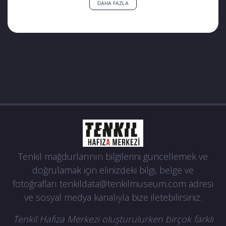
DAHA FAZLA
https://bitenhayatlar.com/ramazan-uzer/
Tenkil mağdurlarının bilgilerini güncellemek ve
doğrulamak için elinizdeki bilgi, belge ve
fotoğrafları
tenkildata@tenkilmuseum.com
adresi
ve sosyal medya kanalıyla bize iletebilirsiniz.
Tenkil Hafıza Merkezi oluşturulurken birçok farklı