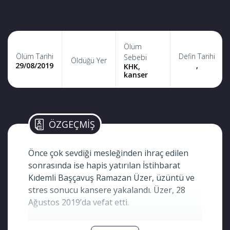
Ölüm
Ölüm Tarihi
Defin Tarihi
Sebebi
Öldüğü Yer
29/08/2019
,
KHK,
kanser
ÖZGEÇMİŞ
Önce çok sevdiği mesleğinden ihraç edilen
sonrasında ise hapis yatırılan İstihbarat
Kıdemli Başçavuş Ramazan Üzer, üzüntü ve
stres sonucu kansere yakalandı. Üzer, 28
Ağustos 2019’da vefat etti.
KAYNAK: