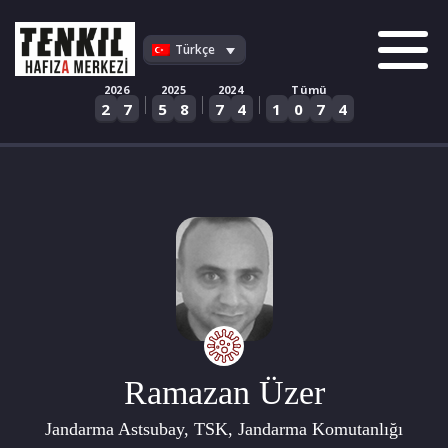
Skip
to
Türkçe
content
2026
2025
2024
Tümü
|
|
|
2
7
5
8
7
4
1
0
7
4
Ramazan Üzer
Jandarma Astsubay, TSK, Jandarma Komutanlığı