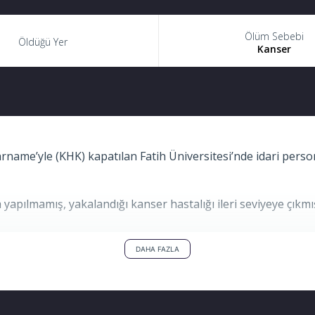
Ölüm Sebebi
Öldüğü Yer
Kanser
e’yle (KHK) kapatılan Fatih Üniversitesi’nde idari persone
a yapılmamış, yakalandığı kanser hastalığı ileri seviyeye çıkm
çirebilen Polat, hayata veda etti.
DAHA FAZLA
yapılan paylaşım şöyle: “Ohal-KHKlar insanlığa karşı işlenen s