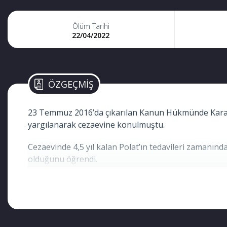
Ölüm Tarihi
22/04/2022
ÖZGEÇMİŞ
23 Temmuz 2016’da çıkarılan Kanun Hükmünde Kararnam
yargılanarak cezaevine konulmuştu.
Cezaevinde 4,5 yıl kalan Polat’ın tedavileri zamanınd
olduğunu öğrendi.
Polat iki ay önce baba olmuştu. Kızıyla sadece 2 ay ge
‘KHK REJİMİ BİTSİN ARTIK’
KHK’lı Platformu’ndan Serdar Polat’ın ölümüyle ilgili 