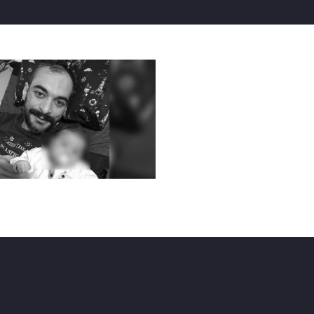
 hapishanede kanser oldu. Tedavisi yarım kaldı. Maalesef vefa