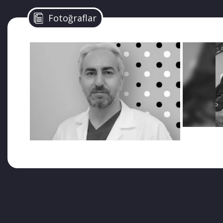
Üniversitesi personeli Serdar Polat tutuklu tutulduğu
Fotoğraflar
kaldı. Mekânı cennet olsun!”