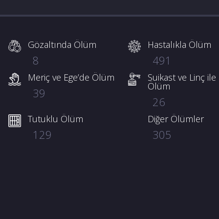
Gözaltında Ölüm
Hastalıkla Ölüm
8
491
Meriç ve Ege’de Ölüm
Suikast ve Linç ile
Ölüm
39
26
Tutuklu Ölüm
Diğer Ölümler
129
305