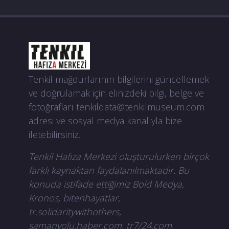
Tenkil mağdurlarının bilgilerini güncellemek
ve doğrulamak için elinizdeki bilgi, belge ve
fotoğrafları
tenkildata@tenkilmuseum.com
adresi ve sosyal medya kanalıyla bize
iletebilirsiniz.
Tenkil Hafıza Merkezi oluşturulurken birçok
farklı kaynaktan faydalanılmaktadır. Bu
konuda istifade ettiğimiz Bold Medya,
Kronos, bitenhayatlar,
tr.solidaritywithothers,
samanyolu.haber.com, tr7/24.com,