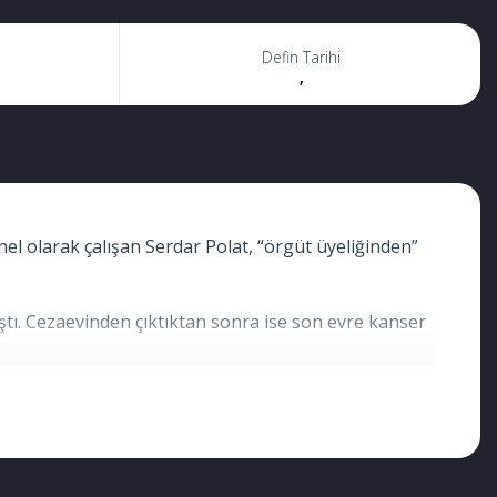
Defin Tarihi
,
l olarak çalışan Serdar Polat, “örgüt üyeliğinden”
ıştı. Cezaevinden çıktıktan sonra ise son evre kanser
uçlardandır. KHK rejimi bitsin artık. Fatih