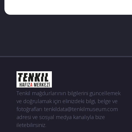
Tenkil mağdurlarının bilgilerini güncellemek
ve doğrulamak için elinizdeki bilgi, belge ve
fotoğrafları
tenkildata@tenkilmuseum.com
adresi ve sosyal medya kanalıyla bize
iletebilirsiniz.