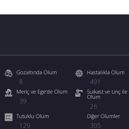
Gözaltında Ölüm
Hastalıkla Ölüm
8
491
Meriç ve Ege’de Ölüm
Suikast ve Linç ile
Ölüm
39
26
Tutuklu Ölüm
Diğer Ölümler
129
305