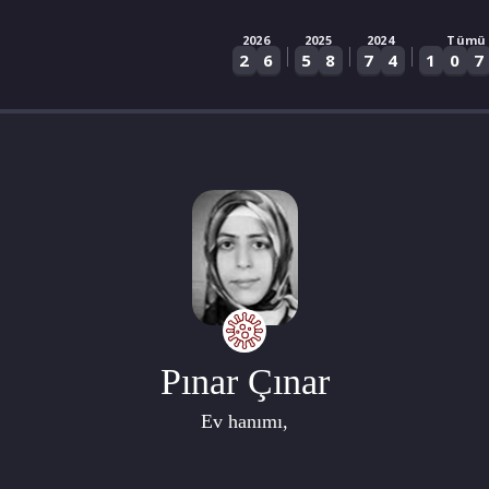
2026
2025
2024
Tümü
|
|
|
2
6
5
8
7
4
1
0
7
Pınar Çınar
Ev hanımı,